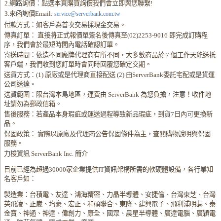
2.網路詢價：點選本頁購買詢價我們會立即與您聯繫!
3.來函詢價Email:
service@serverbank.com.tw
付款方式：如客戶為首次交易採現金交易。
傳真訂單： 直接將正式報價單簽名後傳真至(02)2253-9016 即完成訂購程
序，我們會於最短時間內電話確認訂單。
寄送時間：依造不同廠牌代理商有所不同，大多數商品於 7 個工作天能送抵
客戶端，我們收到您訂單時會同時回覆您確定交期。
送貨方式：(1) 原廠或是代理商直接配送 (2) 由ServerBank委託宅配或是貨運
公司送達。
送貨範圍：限台灣本島地區，運費由 ServerBank 為您負擔，注意！收件地
址請勿為郵政信箱。
售後服務：若產品本身瑕疵或運送過程導致新品瑕疵，到貨7日內可更換新
品。
保固政策： 實際以原廠及代理商公告保固條件為主，查閱購物說明與保固
服務。
力梭資訊 ServerBank Inc. 簡介
目前已經為超過30000家企業提供IT資訊架構所需的軟硬體設備，各行業知
名客戶如：
製造業：台積電、友達、鴻海精密、力晶半導體、安捷倫、台灣東芝、台灣
英飛凌、正崴、均豪、宏正、和碩聯合、東隆、建興電子、飛利浦明碁、泰
金寶、神通、神達、偉創力、康全、國眾、晨星半導體、廣達電腦、廣穎電