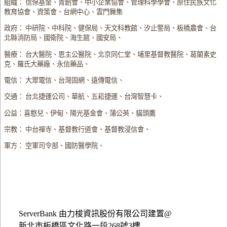
組織： 信保基金、青創會、中小企業協會、管理科學學會、原住民族文化
教育協會、資策會、台網中心、雲門舞集
政府： 中研院、中科院、健保局、天文科教館、汐止警局、板橋農會、台
北縣消防局、國衛院、海生館、國安局、
醫療： 台大醫院、恩主公醫院、北京同仁堂、埔里基督教醫院、葛蘭素史
克、羅氏大藥廠、永信藥品、
電信： 大眾電信、台灣固網、遠傳電信、
交通： 台北捷運公司、華航、五崧捷運、台灣智慧卡、
公益：喜憨兒、伊甸、陽光基金會、蒲公英、貓頭鷹
宗教： 中台禪寺、基督教行道會、基督教浸信會、
軍方： 空軍司令部、國防醫學院、
ServerBank 由力梭資訊股份有限公司建置@
新北市板橋區文化路一段268號3樓