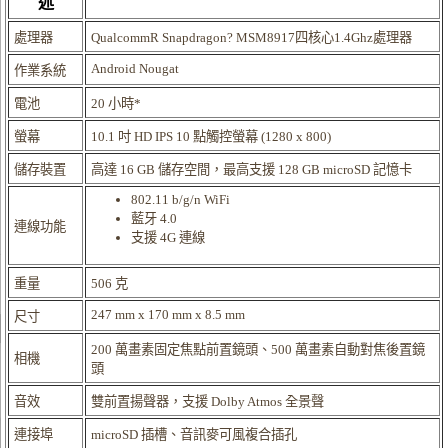
述
處理器
QualcommR Snapdragon? MSM8917四核心1.4Ghz處理器
Android Nougat
作業系統
電池
20 小時*
螢幕
10.1 吋 HD IPS 10 點觸控螢幕 (1280 x 800)
儲存裝置
高達 16 GB 儲存空間，最高支援 128 GB microSD 記憶卡
802.11 b/g/n WiFi
藍牙 4.0
連線功能
支援 4G 連線
重量
506 克
247 mm x 170 mm x 8.5 mm
尺寸
200 萬畫素固定焦點前置鏡頭、500 萬畫素自動對焦後置鏡
相機
頭
音效
雙前置揚聲器，支援 Dolby Atmos 全景聲
連接埠
microSD 插槽、音訊麥可風複合插孔