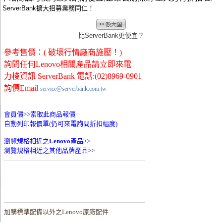
ServerBank擴大招募業務同仁！
比ServerBank更便宜？
參考售價：( 破壞行情廠商施壓！)
詢問任何Lenovo相關產品請立即來電
力梭資訊 ServerBank 電話:(02)8969-0901
詢價Email
service@serverbank.com.tw
會員價>>
索取此商品報價
自動列印報價單(仍可來電詢問折扣幅度)
瀏覽規格相近之
Lenovo
產品>>
瀏覽規格相近之其他品牌產品>>
加購
標準配備以外之Lenovo原廠配件