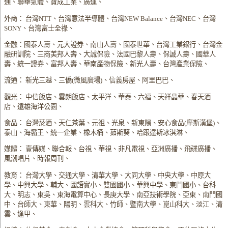
通、聯華氣體、寶成工業、廣運、
外商： 台灣NTT、台灣意法半導體、台灣NEW Balance、台灣NEC、台灣
SONY、台灣富士全祿、
金融：國泰人壽、元大證券、南山人壽、國泰世華、台灣工業銀行、台灣金
融研訓院、三商美邦人壽、大誠保險、法國巴黎人壽、保誠人壽、國華人
壽、統一證券、富邦人壽、華南產物保險、新光人壽、台灣產業保險、
流通： 新光三越、三僑(微風廣場)、信義房屋、阿里巴巴、
觀光： 中信飯店、雲朗飯店、太平洋、華泰、六福、天祥晶華、春天酒
店、遠雄海洋公園、
食品： 台灣菸酒、天仁茶葉、元祖、光泉、新東陽、安心食品(摩斯漢堡)、
泰山、海霸王、統一企業、橡木桶、茹斯葵、哈跟達斯冰淇淋、
媒體： 壹傳媒、聯合報、台視、華視、非凡電視、亞洲廣播、飛碟廣播、
風潮唱片、時報周刊、
教育： 台灣大學、交通大學、清華大學、大同大學、中央大學、中原大
學、中興大學、輔大、國語實小、雙園國小、華興中學、東門國小、台科
大、明志、東吳、東海電算中心、長庚大學、南亞技術學院、亞東、南門國
中、台師大、東華、陽明、雲科大、竹師、暨南大學、崑山科大、淡江、清
雲、逢甲、