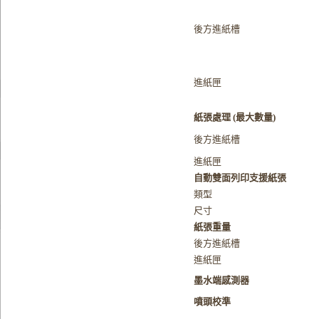
後方進紙槽
進紙匣
紙張處理 (最大數量)
後方進紙槽
進紙匣
自動雙面列印支援紙張
類型
尺寸
紙張重量
後方進紙槽
進紙匣
墨水端感測器
噴頭校準