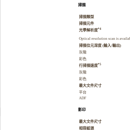
掃描
掃描類型
掃描元件
*4
光學解析度
Optical resolution scan is avai
掃描位元深度 (輸入/輸出)
灰階
彩色
*5
行掃描速度
灰階
彩色
最大文件尺寸
平台
ADF
影印
最大文件尺寸
相容紙張