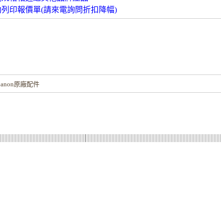
動列印報價單(請來電詢問折扣降幅)
！
anon原廠配件