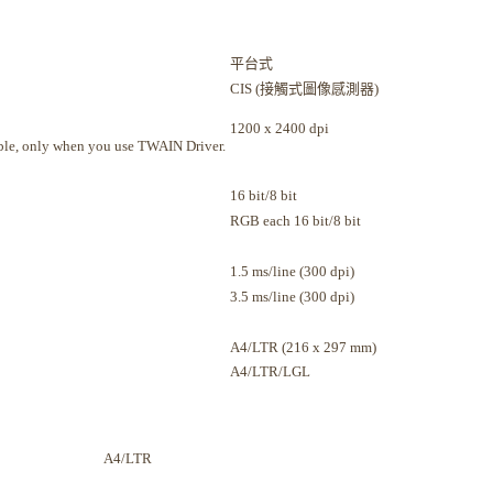
平台式
CIS (接觸式圖像感測器)
1200 x 2400 dpi
lable, only when you use TWAIN Driver.
16 bit/8 bit
RGB each 16 bit/8 bit
1.5 ms/line (300 dpi)
3.5 ms/line (300 dpi)
A4/LTR (216 x 297 mm)
A4/LTR/LGL
A4/LTR