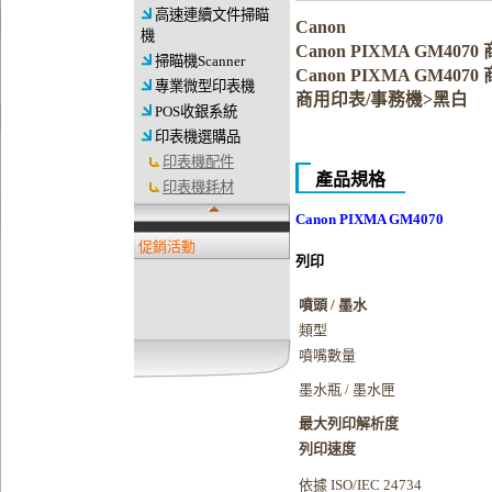
高速連續文件掃瞄
Canon
機
Canon PIXMA GM40
掃瞄機Scanner
Canon PIXMA GM4
專業微型印表機
商用印表/事務機>黑白
POS收銀系統
印表機選購品
印表機配件
產品規格
印表機耗材
Canon PIXMA GM4070
促銷活動
列印
噴頭 / 墨水
類型
噴嘴數量
墨水瓶 / 墨水匣
最大列印解析度
列印速度
依據 ISO/IEC 24734