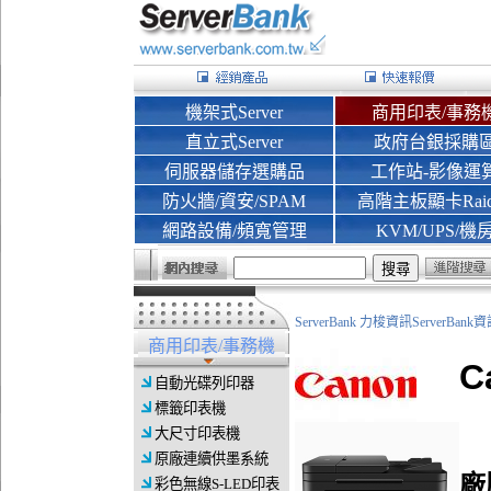
機架式Server
商用印表/事務
直立式Server
政府台銀採購
伺服器儲存選購品
工作站-影像運
防火牆/資安/SPAM
高階主板顯卡Rai
網路設備/頻寬管理
KVM/UPS/機
ServerBank 力梭資訊ServerBa
商用印表/事務機
C
自動光碟列印器
標籤印表機
大尺寸印表機
原廠連續供墨系統
廠
彩色無線S-LED印表