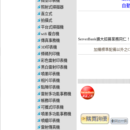
微型印表機
自
照射式掃描器
直立式
拍攝式
平台式掃描機
wifi 複合機
ServerBank擴大招募業務同仁
傳真事務機
3D印表機
加購
標準配備以外之C
條碼列印機
彩色雷射印表機
黑白雷射印表機
噴墨印表機
相片印表機
點陣印表機
雷射多功能事務機
帳務印表機
可攜式印表機
噴墨多功能事務機
噴蠟印表機
雷射傳真機