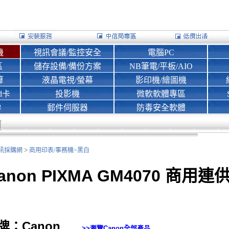
機
視訊會議/監控安全
電腦PC
區
儲存設備/備份方案
NB筆電/平板/AIO
算
液晶電視/螢幕
影印機/繪圖機
d卡
投影機
微軟軟體專區
房
郵件伺服器
防毒安全軟體
>
nk資訊採購網
商用印表/事務機>
黑白
anon PIXMA GM4070 商
牌：Canon
>>瀏覽
Canon
全部產品