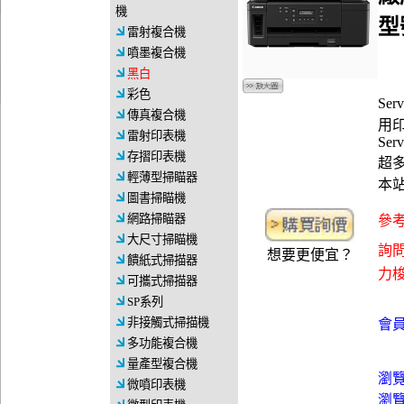
機
型
雷射複合機
噴墨複合機
黑白
彩色
Se
傳真複合機
用印
雷射印表機
Ser
存摺印表機
超
輕薄型掃瞄器
本
圖書掃瞄機
網路掃瞄器
參考
大尺寸掃瞄機
詢問
想要更便宜？
饋紙式掃描器
力梭資
可攜式掃描器
SP系列
非接觸式掃描機
會員
多功能複合機
量產型複合機
瀏
微噴印表機
瀏