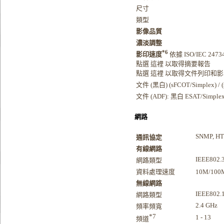
尺寸
類型
影像品質
濃淡調整
*6
影印速度
依據 ISO/IEC 2473
點選 這裡 以取得摘要報告
點選 這裡 以取得文件列印和
文件 (黑白) (sFCOT/Simplex) / (
文件 (ADF): 黑白 ESAT/Simple
網路
SNMP, HTT
通訊協定
有線網路
IEEE802.
網路類型
資料處理速度
10M/100
無線網路
IEEE802.1
網路類型
2.4 GHz
頻率頻寬
*7
1 - 13
頻道