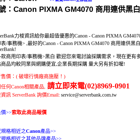
號：Canon PIXMA GM4070 商用連供
rverBank力梭資訊給你最超值優惠的Canon - Canon PIXMA GM
表/事務機> ,最好的Canon - Canon PIXMA GM4070 商用
verBank!
多款商用印表/事務機>黑白 歡迎您來電討論採購需求，現在更有
站商品均較同業與網購便宜,企業長期採購 量大另有折扣喔!
售價：( 破壞行情廠商施壓！)
請立即來電(02)8969-0901
任何Canon相關產品,
訊 ServerBank 詢價Email:
service@serverbank.com.tw
價>>
索取此商品報價
覽規格相近之
Canon
產品>>
覽規格相近之其他品牌產品>>