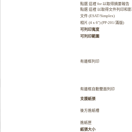
點選 這裡 for 以取得摘要報告
點選 這裡 以取得文件列印和
文件 (ESAT/Simplex)
相片 (4 x 6") (PP-201/滿版)
可列印寬度
可列印範圍
有邊框列印
有邊框自動雙面列印
支援紙張
後方進紙槽
進紙匣
紙張大小