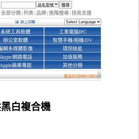
全部分類
列表
品牌
進階搜尋
技術支援
|
|
|
|
系統工具軟體
工業電腦IPC
辦公室軟體
智慧手機/相機/DV
編輯多媒體影像
環保綠能
Skype/網路電話
加值服務
Apple蘋果專館
其他分類
電話(02)8969-0901
用連供黑白複合機