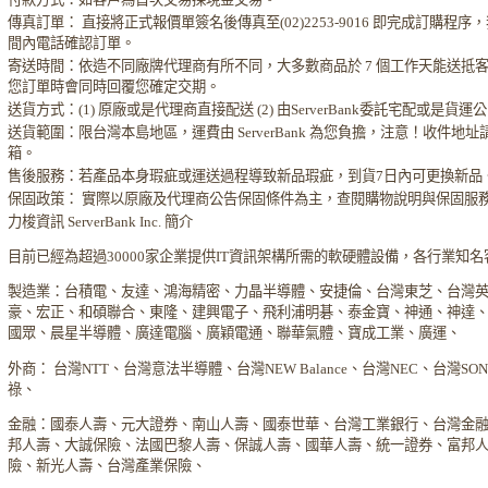
傳真訂單： 直接將正式報價單簽名後傳真至(02)2253-9016 即完成訂購程
間內電話確認訂單。
寄送時間：依造不同廠牌代理商有所不同，大多數商品於 7 個工作天能送抵
您訂單時會同時回覆您確定交期。
送貨方式：(1) 原廠或是代理商直接配送 (2) 由ServerBank委託宅配或是貨
送貨範圍：限台灣本島地區，運費由 ServerBank 為您負擔，注意！收件地
箱。
售後服務：若產品本身瑕疵或運送過程導致新品瑕疵，到貨7日內可更換新品
保固政策： 實際以原廠及代理商公告保固條件為主，查閱購物說明與保固服
力梭資訊 ServerBank Inc. 簡介
目前已經為超過30000家企業提供IT資訊架構所需的軟硬體設備，各行業知
製造業：台積電、友達、鴻海精密、力晶半導體、安捷倫、台灣東芝、台灣
豪、宏正、和碩聯合、東隆、建興電子、飛利浦明碁、泰金寶、神通、神達
國眾、晨星半導體、廣達電腦、廣穎電通、聯華氣體、寶成工業、廣運、
外商： 台灣NTT、台灣意法半導體、台灣NEW Balance、台灣NEC、台灣S
祿、
金融：國泰人壽、元大證券、南山人壽、國泰世華、台灣工業銀行、台灣金
邦人壽、大誠保險、法國巴黎人壽、保誠人壽、國華人壽、統一證券、富邦
險、新光人壽、台灣產業保險、