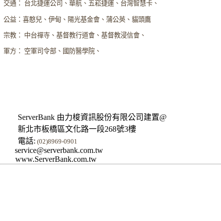
交通： 台北捷運公司、華航、五崧捷運、台灣智慧卡、
公益：喜憨兒、伊甸、陽光基金會、蒲公英、貓頭鷹
宗教： 中台禪寺、基督教行道會、基督教浸信會、
軍方： 空軍司令部、國防醫學院、
ServerBank 由力梭資訊股份有限公司建置@
新北市板橋區文化路一段268號3樓
電話:
(02)8969-0901
service@serverbank.com.tw
www.ServerBank.com.tw