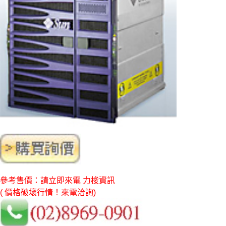
參考售價：請立即來電 力梭資訊
( 價格破壞行情！來電洽詢)