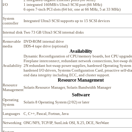
I/O
1 integrated 160MB/s Ultra3 SCSI port (66 MHz)
6 open 7-inch PCI slots (64 bit; one at 66 MHz, 5 at 33 MHz)
System
Integrated Ultra3 SCSI supports up to 15 SCSI devices
controller
Internal disk
Two 73 GB Ultra3 SCSI internal disks
Removable
DVD-ROM internal drive
media
DDS-4 tape drive (optional)
Availability
Dynamic Reconfiguration of CPU/memory boards, hot CPU upgrade
Fireplane interconnect, redundant network connections, hot-swap dis
Availability
2N redundant hot-swap power supplies, hardened Operating System 
hardened I/O drivers, Systems Configuration Card, proactive self-dia
end data integrity including ECC, and cluster support.
Resource Management
Resource
Solaris Resource Manager, Solaris Bandwidth Manager
Management
Software
Operating
Solaris 8 Operating System (2/02) or later
System
Languages
C, C++, Pascal, Fortran, Java
Networking
ONC/NFS, TCP/IP, SunLink OSI, X.25, DCE, NetWare
System