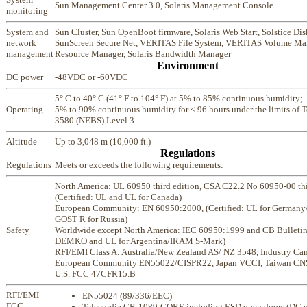
Sun Management Center 3.0, Solaris Management Console
monitoring
System and
Sun Cluster, Sun OpenBoot firmware, Solaris Web Start, Solstice Dis
network
SunScreen Secure Net, VERITAS File System, VERITAS Volume Mana
management
Resource Manager, Solaris Bandwidth Manager
Environment
DC power
-48VDC or -60VDC
5° C to 40° C (41° F to 104° F) at 5% to 85% continuous humidity; 
Operating
5% to 90% continuous humidity for < 96 hours under the limits of T
3580 (NEBS) Level 3
Altitude
Up to 3,048 m (10,000 ft.)
Regulations
Regulations
Meets or exceeds the following requirements:
North America: UL 60950 third edition, CSA C22.2 No 60950-00 thi
(Certified: UL and UL for Canada)
European Community: EN 60950:2000, (Certified: UL for German
GOST R for Russia)
Safety
Worldwide except North America: IEC 60950:1999 and CB Bulletin 
DEMKO and UL for Argentina/IRAM S-Mark)
RFI/EMI Class A: Australia/New Zealand AS/ NZ 3548, Industry Ca
European Community EN55022/CISPR22, Japan VCCI, Taiwan CNS
U.S. FCC 47CFR15.B
RFI/EMI
EN55024 (89/336/EEC)
FCC
Telecordia GR-1089-CORE including ESD open doors (DC o