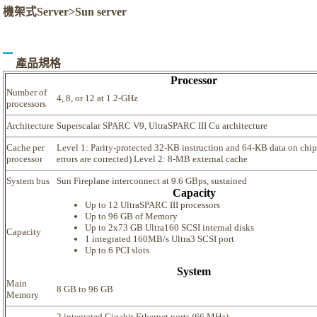
機架式Server>Sun server
產品規格
Processor
Number of
4, 8, or 12 at 1.2-GHz
processors
Architecture
Superscalar SPARC V9, UltraSPARC III Cu architecture
Cache per
Level 1: Parity-protected 32-KB instruction and 64-KB data on chip 
processor
errors are corrected) Level 2: 8-MB external cache
System bus
Sun Fireplane interconnect at 9.6 GBps, sustained
Capacity
Up to 12 UltraSPARC III processors
Up to 96 GB of Memory
Up to 2x73 GB Ultra160 SCSI internal disks
Capacity
1 integrated 160MB/s Ultra3 SCSI port
Up to 6 PCI slots
System
Main
8 GB to 96 GB
Memory
2 integrated Gigabit Ethernet ports (66 MHz)