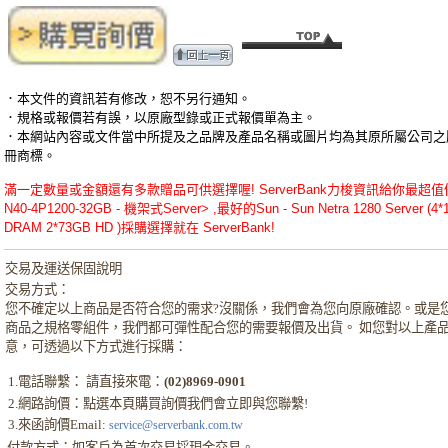
．本文件的資訊若有修改，恕不另行通知。
．規格或報價若有誤，以原廠型錄或正式報價單為主。
．本網站內容或文件當中所提及之品牌及產品名稱或圖片均為其原所屬公司之
冊商標。
滿一定數量或金額還有多款贈品可供選擇喔! ServerBank力梭資訊給你最超值優
N40-4P1200-32GB - 機架式Server> ,最好的Sun - Sun Netra 1280 Server (4
DRAM 2*73GB HD )採購選擇就在 ServerBank!
交易及運送保固說明
交易方式：
您不確定以上商品是否符合您的需求?沒關係，我們會為您向原廠確認。或是
商品之規格零組件，我們都可彈性配合您的需要報價及出貨。 如您對以上產
意，可透過以下方式進行採購：
1.電話聯繫： 請直接來電：
(02)8969-0901
2.網路詢價：點選本頁購買詢價我們會立即與您聯繫!
3.來函詢價Email:
service@serverbank.com.tw
付款方式：如客戶為首次交易採現金交易。