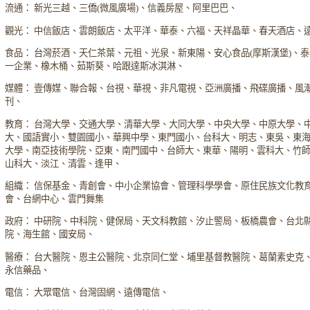
流通： 新光三越、三僑(微風廣場)、信義房屋、阿里巴巴、
觀光： 中信飯店、雲朗飯店、太平洋、華泰、六福、天祥晶華、春天酒店、
食品： 台灣菸酒、天仁茶葉、元祖、光泉、新東陽、安心食品(摩斯漢堡)、
一企業、橡木桶、茹斯葵、哈跟達斯冰淇淋、
媒體： 壹傳媒、聯合報、台視、華視、非凡電視、亞洲廣播、飛碟廣播、風
刊、
教育： 台灣大學、交通大學、清華大學、大同大學、中央大學、中原大學、
大、國語實小、雙園國小、華興中學、東門國小、台科大、明志、東吳、東
大學、南亞技術學院、亞東、南門國中、台師大、東華、陽明、雲科大、竹
山科大、淡江、清雲、逢甲、
組織： 信保基金、青創會、中小企業協會、管理科學學會、原住民族文化教
會、台網中心、雲門舞集
政府： 中研院、中科院、健保局、天文科教館、汐止警局、板橋農會、台北
院、海生館、國安局、
醫療： 台大醫院、恩主公醫院、北京同仁堂、埔里基督教醫院、葛蘭素史克
永信藥品、
電信： 大眾電信、台灣固網、遠傳電信、