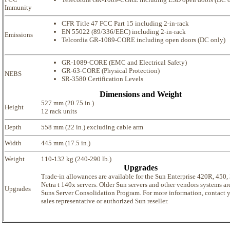
Immunity
CFR Title 47 FCC Part 15 including 2-in-rack
EN 55022 (89/336/EEC) including 2-in-rack
Emissions
Telcordia GR-1089-CORE including open doors (DC only)
GR-1089-CORE (EMC and Electrical Safety)
GR-63-CORE (Physical Protection)
NEBS
SR-3580 Certification Levels
Dimensions and Weight
527 mm (20.75 in.)
Height
12 rack units
Depth
558 mm (22 in.) excluding cable arm
Width
445 mm (17.5 in.)
Weight
110-132 kg (240-290 lb.)
Upgrades
Trade-in allowances are available for the Sun Enterprise 420R, 450,
Netra t 140x servers. Older Sun servers and other vendors systems ar
Upgrades
Suns Server Consolidation Program. For more information, contact 
sales representative or authorized Sun reseller.