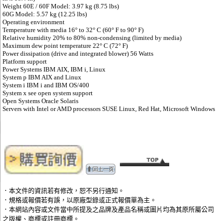
Weight 60E / 60F Model: 3.97 kg (8.75 lbs)
60G Model: 5.57 kg (12.25 lbs)
Operating environment
Temperature with media 16° to 32° C (60° F to 90° F)
Relative humidity 20% to 80% non-condensing (limited by media)
Maximum dew point temperature 22° C (72° F)
Power dissipation (drive and integrated blower) 56 Watts
Platform support
Power Systems IBM AIX, IBM i, Linux
System p IBM AIX and Linux
System i IBM i and IBM OS/400
System x see open system support
Open Systems Oracle Solaris
Servers with Intel or AMD processors SUSE Linux, Red Hat, Microsoft Windows
．本文件的資訊若有修改，恕不另行通知。
．規格或報價若有誤，以原廠型錄或正式報價單為主。
．本網站內容或文件當中所提及之品牌及產品名稱或圖片均為其原所屬公司
之版權、商標或註冊商標。