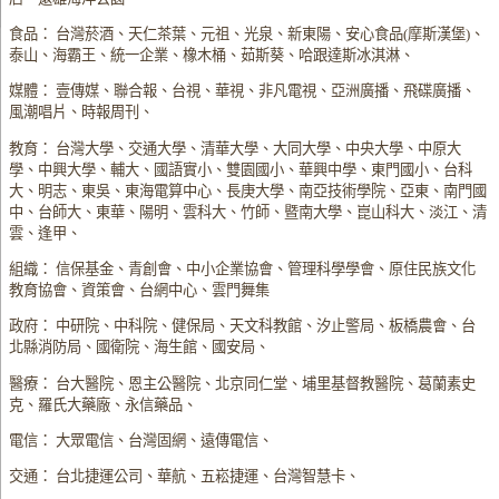
食品： 台灣菸酒、天仁茶葉、元祖、光泉、新東陽、安心食品(摩斯漢堡)、
泰山、海霸王、統一企業、橡木桶、茹斯葵、哈跟達斯冰淇淋、
媒體： 壹傳媒、聯合報、台視、華視、非凡電視、亞洲廣播、飛碟廣播、
風潮唱片、時報周刊、
教育： 台灣大學、交通大學、清華大學、大同大學、中央大學、中原大
學、中興大學、輔大、國語實小、雙園國小、華興中學、東門國小、台科
大、明志、東吳、東海電算中心、長庚大學、南亞技術學院、亞東、南門國
中、台師大、東華、陽明、雲科大、竹師、暨南大學、崑山科大、淡江、清
雲、逢甲、
組織： 信保基金、青創會、中小企業協會、管理科學學會、原住民族文化
教育協會、資策會、台網中心、雲門舞集
政府： 中研院、中科院、健保局、天文科教館、汐止警局、板橋農會、台
北縣消防局、國衛院、海生館、國安局、
醫療： 台大醫院、恩主公醫院、北京同仁堂、埔里基督教醫院、葛蘭素史
克、羅氏大藥廠、永信藥品、
電信： 大眾電信、台灣固網、遠傳電信、
交通： 台北捷運公司、華航、五崧捷運、台灣智慧卡、