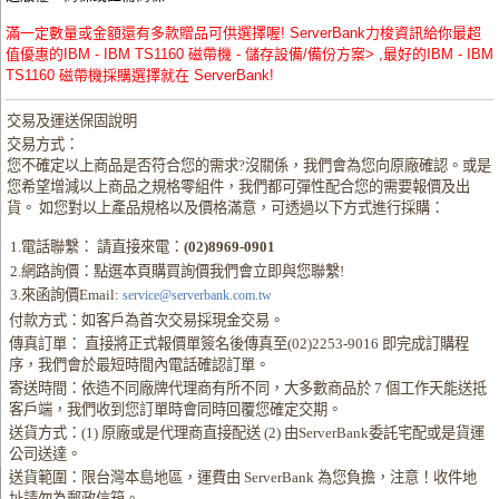
滿一定數量或金額還有多款贈品可供選擇喔! ServerBank力梭資訊給你最超
值優惠的IBM - IBM TS1160 磁帶機 - 儲存設備/備份方案> ,最好的IBM - IBM
TS1160 磁帶機採購選擇就在 ServerBank!
交易及運送保固說明
交易方式：
您不確定以上商品是否符合您的需求?沒關係，我們會為您向原廠確認。或是
您希望增減以上商品之規格零組件，我們都可彈性配合您的需要報價及出
貨。 如您對以上產品規格以及價格滿意，可透過以下方式進行採購：
1.電話聯繫： 請直接來電：
(02)8969-0901
2.網路詢價：點選本頁購買詢價我們會立即與您聯繫!
3.來函詢價Email:
service@serverbank.com.tw
付款方式：如客戶為首次交易採現金交易。
傳真訂單： 直接將正式報價單簽名後傳真至(02)2253-9016 即完成訂購程
序，我們會於最短時間內電話確認訂單。
寄送時間：依造不同廠牌代理商有所不同，大多數商品於 7 個工作天能送抵
客戶端，我們收到您訂單時會同時回覆您確定交期。
送貨方式：(1) 原廠或是代理商直接配送 (2) 由ServerBank委託宅配或是貨運
公司送達。
送貨範圍：限台灣本島地區，運費由 ServerBank 為您負擔，注意！收件地
址請勿為郵政信箱。