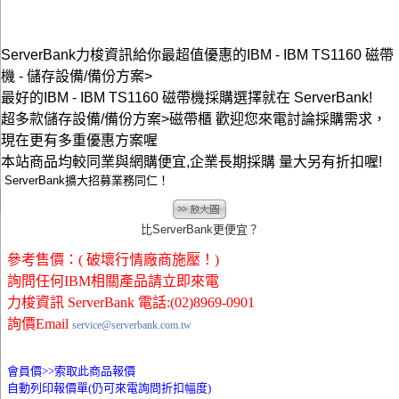
ServerBank力梭資訊給你最超值優惠的IBM - IBM TS1160 磁帶
機 - 儲存設備/備份方案>
最好的IBM - IBM TS1160 磁帶機採購選擇就在 ServerBank!
超多款儲存設備/備份方案>磁帶櫃 歡迎您來電討論採購需求，
現在更有多重優惠方案喔
本站商品均較同業與網購便宜,企業長期採購 量大另有折扣喔!
ServerBank擴大招募業務同仁！
比ServerBank更便宜？
參考售價：( 破壞行情廠商施壓！)
詢問任何IBM相關產品請立即來電
力梭資訊 ServerBank 電話:(02)8969-0901
詢價Email
service@serverbank.com.tw
會員價>>
索取此商品報價
自動列印報價單(仍可來電詢問折扣幅度)