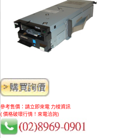
參考售價：請立即來電 力梭資訊
( 價格破壞行情！來電洽詢)