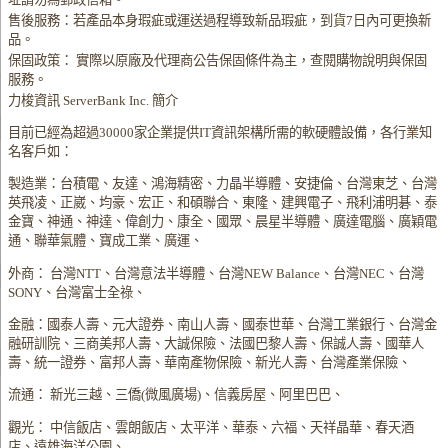
售後服務：若產品本身瑕疵或運送過程導致新品瑕疵，到貨7日內可更換新
品。
保固政策： 實際以原廠及代理商公告保固條件為主，查閱購物說明與保固
服務。
力梭資訊 ServerBank Inc. 簡介
目前已經為超過30000家企業提供IT資訊架構所需的軟硬體設備，各行業知
名客戶如：
製造業：台積電、友達、鴻海精密、力晶半導體、安捷倫、台灣東芝、台灣
英飛凌、正崴、均豪、宏正、和碩聯合、東隆、建興電子、飛利浦明碁、泰
金寶、神通、神達、偉創力、康全、國眾、晨星半導體、廣達電腦、廣穎電
通、聯華氣體、寶成工業、廣運、
外商： 台灣NTT、台灣意法半導體、台灣NEW Balance、台灣NEC、台灣
SONY、台灣富士全祿、
金融：國泰人壽、元大證券、南山人壽、國泰世華、台灣工業銀行、台灣金
融研訓院、三商美邦人壽、大誠保險、法國巴黎人壽、保誠人壽、國華人
壽、統一證券、富邦人壽、華南產物保險、新光人壽、台灣產業保險、
流通： 新光三越、三僑(微風廣場)、信義房屋、阿里巴巴、
觀光： 中信飯店、雲朗飯店、太平洋、華泰、六福、天祥晶華、春天酒
店、遠雄海洋公園、