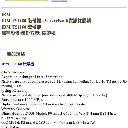
IBM
IBM TS1160 磁帶機 - ServerBank資訊採購網
IBM TS1160 磁帶機
儲存設備/備份方案>磁帶櫃
產品規格
IBM TS1160 磁帶機
Characteristics
Recording technique Linear Serpentine
Native capacity (uncompressed) 20 TB (using JE media), 15TB / 10 TB (using JD
media), 7 TB
(using JC media)
Native sustained data rate (uncompressed) 400 MBps (type E media)
Burst data rate 1600 MBps
High-speed search (max) 12.4 mps end-end search rate
Warranty One year
Dimensions 60E/ 60F Model: 86 mm H x 156 mm W x 374 mm D (3.4 in x
6.1 in x 14.7 in)
60G Model: 93 mm H x 186 mm W x 467 mm D (3.7 in x 7.3
in x 18.4 in)