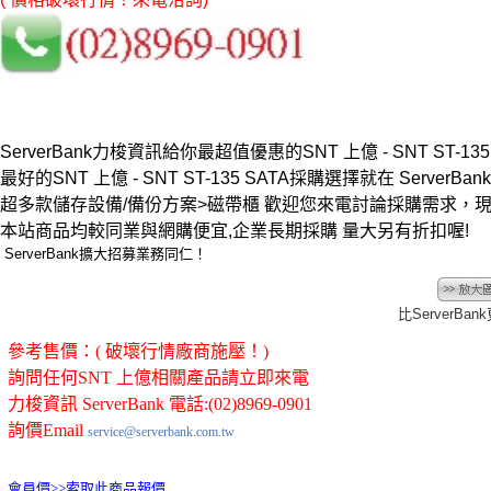
ServerBank力梭資訊給你最超值優惠的SNT 上億 - SNT ST-13
最好的SNT 上億 - SNT ST-135 SATA採購選擇就在 ServerBank
超多款儲存設備/備份方案>磁帶櫃 歡迎您來電討論採購需求，
本站商品均較同業與網購便宜,企業長期採購 量大另有折扣喔!
ServerBank擴大招募業務同仁！
比ServerBa
參考售價：( 破壞行情廠商施壓！)
詢問任何SNT 上億相關產品請立即來電
力梭資訊 ServerBank 電話:(02)8969-0901
詢價Email
service@serverbank.com.tw
會員價>>
索取此商品報價