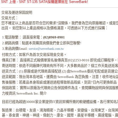
SNT 上億 - SNT ST-135 SATA採購選擇就在 ServerBank!
交易及運送保固說明
交易方式：
您不確定以上商品是否符合您的需求?沒關係，我們會為您向原廠確認。或是
出貨。 如您對以上產品規格以及價格滿意，可透過以下方式進行採購：
1.電話聯繫： 請直接來電：
(02)8969-0901
2.網路詢價：點選本頁購買詢價我們會立即與您聯繫!
3.來函詢價Email:
service@serverbank.com.tw
付款方式：如客戶為首次交易採現金交易。
傳真訂單： 直接將正式報價單簽名後傳真至(02)2253-9016 即完成訂購
寄送時間：依造不同廠牌代理商有所不同，大多數商品於 7 個工作天能送抵
送貨方式：(1) 原廠或是代理商直接配送 (2) 由ServerBank委託宅配或是貨
送貨範圍：限台灣本島地區，運費由 ServerBank 為您負擔，注意！收件地
售後服務：若產品本身瑕疵或運送過程導致新品瑕疵，到貨7日內可更換新品
保固政策： 實際以原廠及代理商公告保固條件為主，查閱購物說明與保固服
力梭資訊 ServerBank Inc. 簡介
目前已經為超過30000家企業提供IT資訊架構所需的軟硬體設備，各行業知
製造業：台積電、友達、鴻海精密、力晶半導體、安捷倫、台灣東芝、台灣
碁、泰金寶、神通、神達、偉創力、康全、國眾、晨星半導體、廣達電腦、