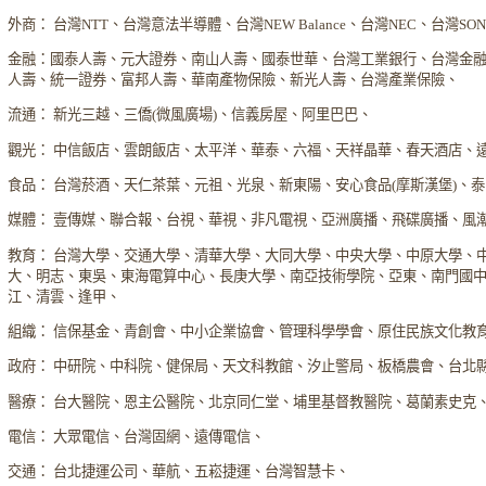
外商： 台灣NTT、台灣意法半導體、台灣NEW Balance、台灣NEC、台灣S
金融：國泰人壽、元大證券、南山人壽、國泰世華、台灣工業銀行、台灣金
人壽、統一證券、富邦人壽、華南產物保險、新光人壽、台灣產業保險、
流通： 新光三越、三僑(微風廣場)、信義房屋、阿里巴巴、
觀光： 中信飯店、雲朗飯店、太平洋、華泰、六福、天祥晶華、春天酒店、
食品： 台灣菸酒、天仁茶葉、元祖、光泉、新東陽、安心食品(摩斯漢堡)、
媒體： 壹傳媒、聯合報、台視、華視、非凡電視、亞洲廣播、飛碟廣播、風
教育： 台灣大學、交通大學、清華大學、大同大學、中央大學、中原大學、
大、明志、東吳、東海電算中心、長庚大學、南亞技術學院、亞東、南門國
江、清雲、逢甲、
組織： 信保基金、青創會、中小企業協會、管理科學學會、原住民族文化教
政府： 中研院、中科院、健保局、天文科教館、汐止警局、板橋農會、台北
醫療： 台大醫院、恩主公醫院、北京同仁堂、埔里基督教醫院、葛蘭素史克
電信： 大眾電信、台灣固網、遠傳電信、
交通： 台北捷運公司、華航、五崧捷運、台灣智慧卡、