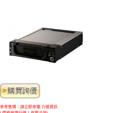
參考售價：請立即來電 力梭資訊
( 價格破壞行情！來電洽詢)