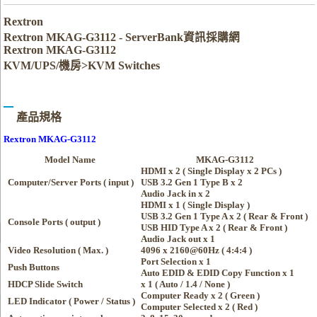
Rextron
Rextron MKAG-G3112 - ServerBank資訊採購網
Rextron MKAG-G3112
KVM/UPS/機房>KVM Switches
產品規格
Rextron MKAG-G3112
Model Name
MKAG-G3112
HDMI x 2 ( Single Display x 2 PCs )
Computer/Server Ports ( input )
USB 3.2 Gen 1 Type B x 2
Audio Jack in x 2
HDMI x 1 ( Single Display )
USB 3.2 Gen 1 Type A x 2 ( Rear & Front )
Console Ports ( output )
USB HID Type A x 2 ( Rear & Front )
Audio Jack out x 1
Video Resolution
( Max
. )
4096 x 2160@60Hz ( 4:4:4 )
Port Selection x 1
Push Buttons
Auto EDID & EDID Copy Function x 1
HDCP Slide Switch
x 1 ( Auto / 1.4 / None )
Computer Ready x 2 ( Green )
LED Indicator ( Power / Status )
Computer Selected x 2 ( Red )