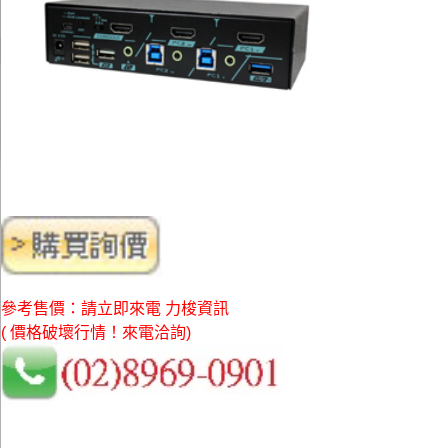
參考售價：請立即來電 力梭資訊
( 價格破壞行情！來電洽詢)