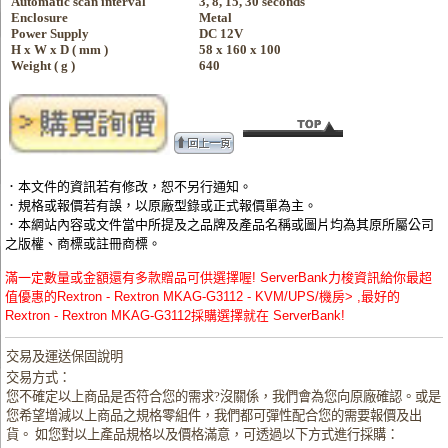
Automatic scan interval
3, 8, 15, 30 seconds
Enclosure
Metal
Power Supply
DC 12V
H x W x D ( mm )
58 x 160 x 100
Weight ( g )
640
．本文件的資訊若有修改，恕不另行通知。
．規格或報價若有誤，以原廠型錄或正式報價單為主。
．本網站內容或文件當中所提及之品牌及產品名稱或圖片均為其原所屬公司
之版權、商標或註冊商標。
滿一定數量或金額還有多款贈品可供選擇喔! ServerBank力梭資訊給你最超
值優惠的Rextron - Rextron MKAG-G3112 - KVM/UPS/機房> ,最好的
Rextron - Rextron MKAG-G3112採購選擇就在 ServerBank!
交易及運送保固說明
交易方式：
您不確定以上商品是否符合您的需求?沒關係，我們會為您向原廠確認。或是
您希望增減以上商品之規格零組件，我們都可彈性配合您的需要報價及出
貨。 如您對以上產品規格以及價格滿意，可透過以下方式進行採購：