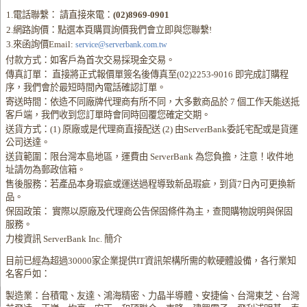
1.電話聯繫： 請直接來電：
(02)8969-0901
2.網路詢價：點選本頁購買詢價我們會立即與您聯繫!
3.來函詢價Email:
service@serverbank.com.tw
付款方式：如客戶為首次交易採現金交易。
傳真訂單： 直接將正式報價單簽名後傳真至(02)2253-9016 即完成訂購程
序，我們會於最短時間內電話確認訂單。
寄送時間：依造不同廠牌代理商有所不同，大多數商品於 7 個工作天能送抵
客戶端，我們收到您訂單時會同時回覆您確定交期。
送貨方式：(1) 原廠或是代理商直接配送 (2) 由ServerBank委託宅配或是貨運
公司送達。
送貨範圍：限台灣本島地區，運費由 ServerBank 為您負擔，注意！收件地
址請勿為郵政信箱。
售後服務：若產品本身瑕疵或運送過程導致新品瑕疵，到貨7日內可更換新
品。
保固政策： 實際以原廠及代理商公告保固條件為主，查閱購物說明與保固
服務。
力梭資訊 ServerBank Inc. 簡介
目前已經為超過30000家企業提供IT資訊架構所需的軟硬體設備，各行業知
名客戶如：
製造業：台積電、友達、鴻海精密、力晶半導體、安捷倫、台灣東芝、台灣