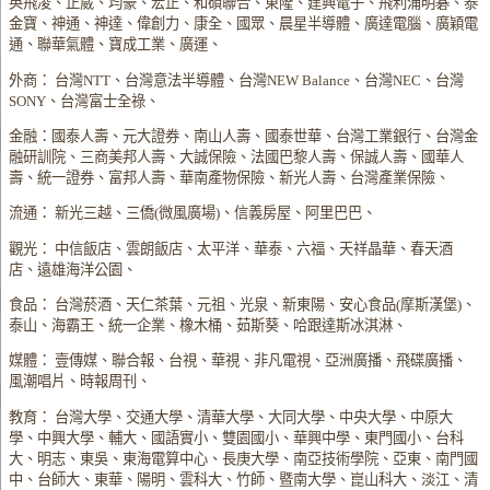
英飛凌、正崴、均豪、宏正、和碩聯合、東隆、建興電子、飛利浦明碁、泰
金寶、神通、神達、偉創力、康全、國眾、晨星半導體、廣達電腦、廣穎電
通、聯華氣體、寶成工業、廣運、
外商： 台灣NTT、台灣意法半導體、台灣NEW Balance、台灣NEC、台灣
SONY、台灣富士全祿、
金融：國泰人壽、元大證券、南山人壽、國泰世華、台灣工業銀行、台灣金
融研訓院、三商美邦人壽、大誠保險、法國巴黎人壽、保誠人壽、國華人
壽、統一證券、富邦人壽、華南產物保險、新光人壽、台灣產業保險、
流通： 新光三越、三僑(微風廣場)、信義房屋、阿里巴巴、
觀光： 中信飯店、雲朗飯店、太平洋、華泰、六福、天祥晶華、春天酒
店、遠雄海洋公園、
食品： 台灣菸酒、天仁茶葉、元祖、光泉、新東陽、安心食品(摩斯漢堡)、
泰山、海霸王、統一企業、橡木桶、茹斯葵、哈跟達斯冰淇淋、
媒體： 壹傳媒、聯合報、台視、華視、非凡電視、亞洲廣播、飛碟廣播、
風潮唱片、時報周刊、
教育： 台灣大學、交通大學、清華大學、大同大學、中央大學、中原大
學、中興大學、輔大、國語實小、雙園國小、華興中學、東門國小、台科
大、明志、東吳、東海電算中心、長庚大學、南亞技術學院、亞東、南門國
中、台師大、東華、陽明、雲科大、竹師、暨南大學、崑山科大、淡江、清