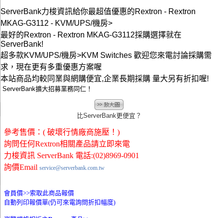
ServerBank力梭資訊給你最超值優惠的Rextron - Rextron
MKAG-G3112 - KVM/UPS/機房>
最好的Rextron - Rextron MKAG-G3112採購選擇就在
ServerBank!
超多款KVM/UPS/機房>KVM Switches 歡迎您來電討論採購需
求，現在更有多重優惠方案喔
本站商品均較同業與網購便宜,企業長期採購 量大另有折扣喔!
ServerBank擴大招募業務同仁！
比ServerBank更便宜？
參考售價：( 破壞行情廠商施壓！)
詢問任何Rextron相關產品請立即來電
力梭資訊 ServerBank 電話:(02)8969-0901
詢價Email
service@serverbank.com.tw
會員價>>
索取此商品報價
自動列印報價單(仍可來電詢問折扣幅度)