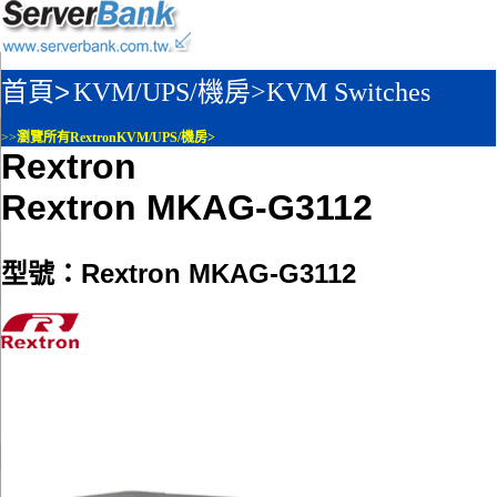
首頁>
KVM/UPS/機房>
KVM Switches
>>
瀏覽所有RextronKVM/UPS/機房>
Rextron
Rextron MKAG-G3112
型號：Rextron MKAG-G3112