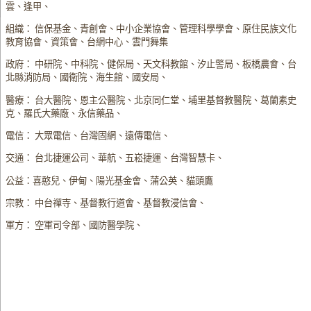
雲、逢甲、
組織： 信保基金、青創會、中小企業協會、管理科學學會、原住民族文化
教育協會、資策會、台網中心、雲門舞集
政府： 中研院、中科院、健保局、天文科教館、汐止警局、板橋農會、台
北縣消防局、國衛院、海生館、國安局、
醫療： 台大醫院、恩主公醫院、北京同仁堂、埔里基督教醫院、葛蘭素史
克、羅氏大藥廠、永信藥品、
電信： 大眾電信、台灣固網、遠傳電信、
交通： 台北捷運公司、華航、五崧捷運、台灣智慧卡、
公益：喜憨兒、伊甸、陽光基金會、蒲公英、貓頭鷹
宗教： 中台禪寺、基督教行道會、基督教浸信會、
軍方： 空軍司令部、國防醫學院、