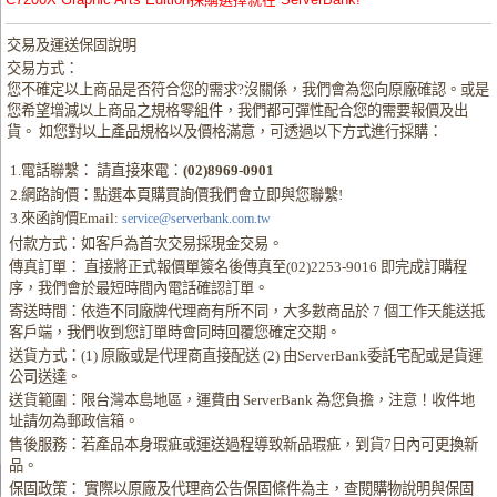
交易及運送保固說明
交易方式：
您不確定以上商品是否符合您的需求?沒關係，我們會為您向原廠確認。或是
您希望增減以上商品之規格零組件，我們都可彈性配合您的需要報價及出
貨。 如您對以上產品規格以及價格滿意，可透過以下方式進行採購：
1.電話聯繫： 請直接來電：
(02)8969-0901
2.網路詢價：點選本頁購買詢價我們會立即與您聯繫!
3.來函詢價Email:
service@serverbank.com.tw
付款方式：如客戶為首次交易採現金交易。
傳真訂單： 直接將正式報價單簽名後傳真至(02)2253-9016 即完成訂購程
序，我們會於最短時間內電話確認訂單。
寄送時間：依造不同廠牌代理商有所不同，大多數商品於 7 個工作天能送抵
客戶端，我們收到您訂單時會同時回覆您確定交期。
送貨方式：(1) 原廠或是代理商直接配送 (2) 由ServerBank委託宅配或是貨運
公司送達。
送貨範圍：限台灣本島地區，運費由 ServerBank 為您負擔，注意！收件地
址請勿為郵政信箱。
售後服務：若產品本身瑕疵或運送過程導致新品瑕疵，到貨7日內可更換新
品。
保固政策： 實際以原廠及代理商公告保固條件為主，查閱購物說明與保固