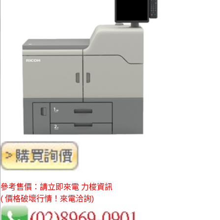
參考售價：請立即來電 力梭資訊
( 價格破壞行情！來電洽詢)