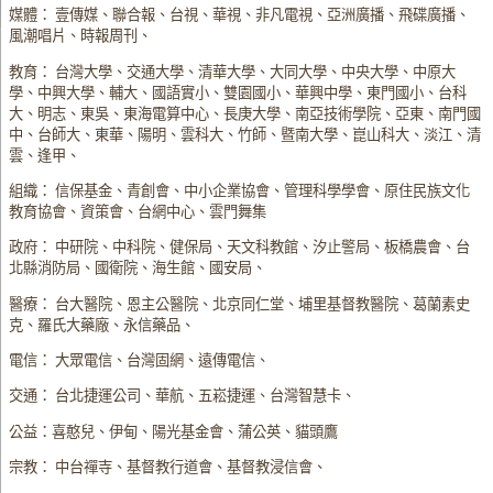
媒體： 壹傳媒、聯合報、台視、華視、非凡電視、亞洲廣播、飛碟廣播、
風潮唱片、時報周刊、
教育： 台灣大學、交通大學、清華大學、大同大學、中央大學、中原大
學、中興大學、輔大、國語實小、雙園國小、華興中學、東門國小、台科
大、明志、東吳、東海電算中心、長庚大學、南亞技術學院、亞東、南門國
中、台師大、東華、陽明、雲科大、竹師、暨南大學、崑山科大、淡江、清
雲、逢甲、
組織： 信保基金、青創會、中小企業協會、管理科學學會、原住民族文化
教育協會、資策會、台網中心、雲門舞集
政府： 中研院、中科院、健保局、天文科教館、汐止警局、板橋農會、台
北縣消防局、國衛院、海生館、國安局、
醫療： 台大醫院、恩主公醫院、北京同仁堂、埔里基督教醫院、葛蘭素史
克、羅氏大藥廠、永信藥品、
電信： 大眾電信、台灣固網、遠傳電信、
交通： 台北捷運公司、華航、五崧捷運、台灣智慧卡、
公益：喜憨兒、伊甸、陽光基金會、蒲公英、貓頭鷹
宗教： 中台禪寺、基督教行道會、基督教浸信會、