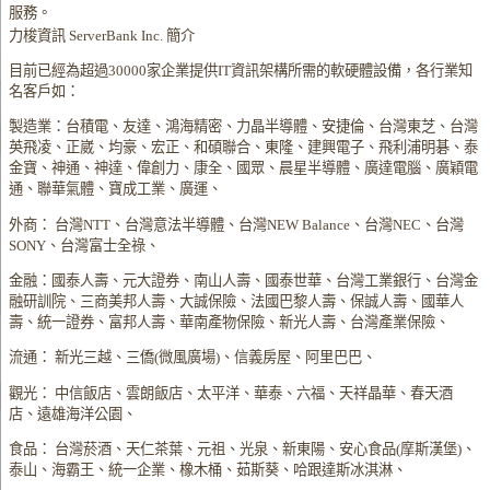
服務。
力梭資訊 ServerBank Inc. 簡介
目前已經為超過30000家企業提供IT資訊架構所需的軟硬體設備，各行業知
名客戶如：
製造業：台積電、友達、鴻海精密、力晶半導體、安捷倫、台灣東芝、台灣
英飛凌、正崴、均豪、宏正、和碩聯合、東隆、建興電子、飛利浦明碁、泰
金寶、神通、神達、偉創力、康全、國眾、晨星半導體、廣達電腦、廣穎電
通、聯華氣體、寶成工業、廣運、
外商： 台灣NTT、台灣意法半導體、台灣NEW Balance、台灣NEC、台灣
SONY、台灣富士全祿、
金融：國泰人壽、元大證券、南山人壽、國泰世華、台灣工業銀行、台灣金
融研訓院、三商美邦人壽、大誠保險、法國巴黎人壽、保誠人壽、國華人
壽、統一證券、富邦人壽、華南產物保險、新光人壽、台灣產業保險、
流通： 新光三越、三僑(微風廣場)、信義房屋、阿里巴巴、
觀光： 中信飯店、雲朗飯店、太平洋、華泰、六福、天祥晶華、春天酒
店、遠雄海洋公園、
食品： 台灣菸酒、天仁茶葉、元祖、光泉、新東陽、安心食品(摩斯漢堡)、
泰山、海霸王、統一企業、橡木桶、茹斯葵、哈跟達斯冰淇淋、