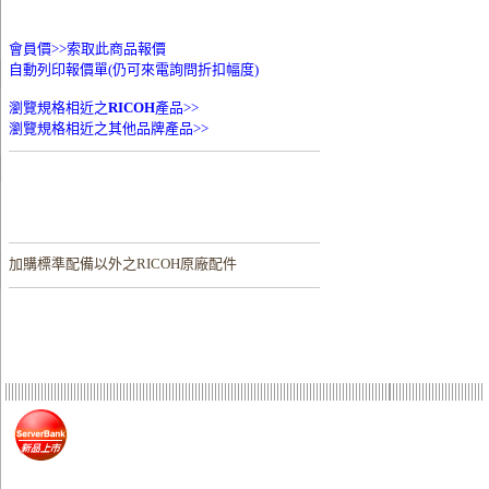
會員價>>
索取此商品報價
自動列印報價單(仍可來電詢問折扣幅度)
瀏覽規格相近之
RICOH
產品>>
瀏覽規格相近之其他品牌產品>>
加購
標準配備以外之RICOH原廠配件