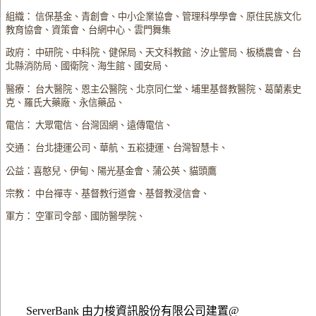
組織： 信保基金、青創會、中小企業協會、管理科學學會、原住民族文化
教育協會、資策會、台網中心、雲門舞集
政府： 中研院、中科院、健保局、天文科教館、汐止警局、板橋農會、台
北縣消防局、國衛院、海生館、國安局、
醫療： 台大醫院、恩主公醫院、北京同仁堂、埔里基督教醫院、葛蘭素史
克、羅氏大藥廠、永信藥品、
電信： 大眾電信、台灣固網、遠傳電信、
交通： 台北捷運公司、華航、五崧捷運、台灣智慧卡、
公益：喜憨兒、伊甸、陽光基金會、蒲公英、貓頭鷹
宗教： 中台禪寺、基督教行道會、基督教浸信會、
軍方： 空軍司令部、國防醫學院、
ServerBank 由力梭資訊股份有限公司建置@