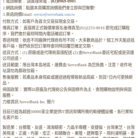
1.電話聯繫： 請直接來電：
(02)8969-0901
2.網路詢價：點選本頁購買詢價我們會立即與您聯繫!
3.來函詢價Email:
service@serverbank.com.tw
付款方式：如客戶為首次交易採現金交易。
傳真訂單： 直接將正式報價單簽名後傳真至(02)2253-9016 即完成訂購程
序，我們會於最短時間內電話確認訂單。
寄送時間：依造不同廠牌代理商有所不同，大多數商品於 7 個工作天能送抵
客戶端，我們收到您訂單時會同時回覆您確定交期。
送貨方式：(1) 原廠或是代理商直接配送 (2) 由ServerBank委託宅配或是貨運
公司送達。
送貨範圍：限台灣本島地區，運費由 ServerBank 為您負擔，注意！收件地
址請勿為郵政信箱。
售後服務：若產品本身瑕疵或運送過程導致新品瑕疵，到貨7日內可更換新
品。
保固政策： 實際以原廠及代理商公告保固條件為主，查閱購物說明與保固
服務。
力梭資訊 ServerBank Inc. 簡介
目前已經為超過30000家企業提供IT資訊架構所需的軟硬體設備，各行業知
名客戶如：
製造業：台積電、友達、鴻海精密、力晶半導體、安捷倫、台灣東芝、台灣
英飛凌、正崴、均豪、宏正、和碩聯合、東隆、建興電子、飛利浦明碁、泰