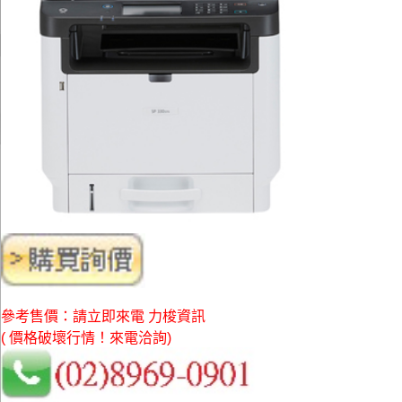
參考售價：請立即來電 力梭資訊
( 價格破壞行情！來電洽詢)