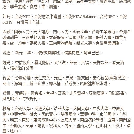
金寶、神通、神達、偉創力、康全、國眾、晨星半導體、廣達電腦、廣穎電
通、聯華氣體、寶成工業、廣運、
外商： 台灣NTT、台灣意法半導體、台灣NEW Balance、台灣NEC、台灣
SONY、台灣富士全祿、
金融：國泰人壽、元大證券、南山人壽、國泰世華、台灣工業銀行、台灣金
融研訓院、三商美邦人壽、大誠保險、法國巴黎人壽、保誠人壽、國華人
壽、統一證券、富邦人壽、華南產物保險、新光人壽、台灣產業保險、
流通： 新光三越、三僑(微風廣場)、信義房屋、阿里巴巴、
觀光： 中信飯店、雲朗飯店、太平洋、華泰、六福、天祥晶華、春天酒
店、遠雄海洋公園、
食品： 台灣菸酒、天仁茶葉、元祖、光泉、新東陽、安心食品(摩斯漢堡)、
泰山、海霸王、統一企業、橡木桶、茹斯葵、哈跟達斯冰淇淋、
媒體： 壹傳媒、聯合報、台視、華視、非凡電視、亞洲廣播、飛碟廣播、
風潮唱片、時報周刊、
教育： 台灣大學、交通大學、清華大學、大同大學、中央大學、中原大
學、中興大學、輔大、國語實小、雙園國小、華興中學、東門國小、台科
大、明志、東吳、東海電算中心、長庚大學、南亞技術學院、亞東、南門國
中、台師大、東華、陽明、雲科大、竹師、暨南大學、崑山科大、淡江、清
雲、逢甲、