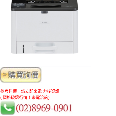
參考售價：請立即來電 力梭資訊
( 價格破壞行情！來電洽詢)