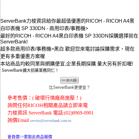
ServerBank力梭資訊給你最超值優惠的RICOH - RICOH A4黑
白印表機 SP 330DN - 商用印表/事務機>
最好的RICOH - RICOH A4黑白印表機 SP 330DN採購選擇就在
ServerBank!
超多款商用印表/事務機>黑白 歡迎您來電討論採購需求，現在
更有多重優惠方案喔
本站商品均較同業與網購便宜,企業長期採購 量大另有折扣喔!
ServerBank擴大招募業務同仁！
比ServerBank更便宜？
參考售價：( 破壞行情廠商施壓！)
詢問任何RICOH相關產品請立即來電
力梭資訊 ServerBank 電話:(02)8969-0901
詢價Email
service@serverbank.com.tw
會員價>>
索取此商品報價