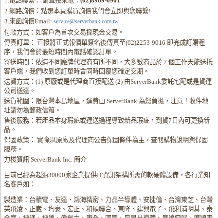
1.電話聯繫： 請直接來電：
(02)8969-0901
2.網路詢價：點選本頁購買詢價我們會立即與您聯繫!
3.來函詢價Email:
service@serverbank.com.tw
付款方式：如客戶為首次交易採現金交易。
傳真訂單： 直接將正式報價單簽名後傳真至(02)2253-9016 即完成訂購程
序，我們會於最短時間內電話確認訂單。
寄送時間：依造不同廠牌代理商有所不同，大多數商品於 7 個工作天能送抵
客戶端，我們收到您訂單時會同時回覆您確定交期。
送貨方式：(1) 原廠或是代理商直接配送 (2) 由ServerBank委託宅配或是貨運
公司送達。
送貨範圍：限台灣本島地區，運費由 ServerBank 為您負擔，注意！收件地
址請勿為郵政信箱。
售後服務：若產品本身瑕疵或運送過程導致新品瑕疵，到貨7日內可更換新
品。
保固政策： 實際以原廠及代理商公告保固條件為主，查閱購物說明與保固
服務。
力梭資訊 ServerBank Inc. 簡介
目前已經為超過30000家企業提供IT資訊架構所需的軟硬體設備，各行業知
名客戶如：
製造業：台積電、友達、鴻海精密、力晶半導體、安捷倫、台灣東芝、台灣
英飛凌、正崴、均豪、宏正、和碩聯合、東隆、建興電子、飛利浦明碁、泰