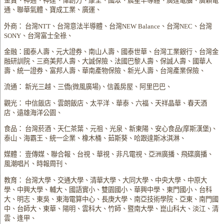
金寶、神通、神達、偉創力、康全、國眾、晨星半導體、廣達電腦、廣穎電
通、聯華氣體、寶成工業、廣運、
外商： 台灣NTT、台灣意法半導體、台灣NEW Balance、台灣NEC、台灣
SONY、台灣富士全祿、
金融：國泰人壽、元大證券、南山人壽、國泰世華、台灣工業銀行、台灣金
融研訓院、三商美邦人壽、大誠保險、法國巴黎人壽、保誠人壽、國華人
壽、統一證券、富邦人壽、華南產物保險、新光人壽、台灣產業保險、
流通： 新光三越、三僑(微風廣場)、信義房屋、阿里巴巴、
觀光： 中信飯店、雲朗飯店、太平洋、華泰、六福、天祥晶華、春天酒
店、遠雄海洋公園、
食品： 台灣菸酒、天仁茶葉、元祖、光泉、新東陽、安心食品(摩斯漢堡)、
泰山、海霸王、統一企業、橡木桶、茹斯葵、哈跟達斯冰淇淋、
媒體： 壹傳媒、聯合報、台視、華視、非凡電視、亞洲廣播、飛碟廣播、
風潮唱片、時報周刊、
教育： 台灣大學、交通大學、清華大學、大同大學、中央大學、中原大
學、中興大學、輔大、國語實小、雙園國小、華興中學、東門國小、台科
大、明志、東吳、東海電算中心、長庚大學、南亞技術學院、亞東、南門國
中、台師大、東華、陽明、雲科大、竹師、暨南大學、崑山科大、淡江、清
雲、逢甲、