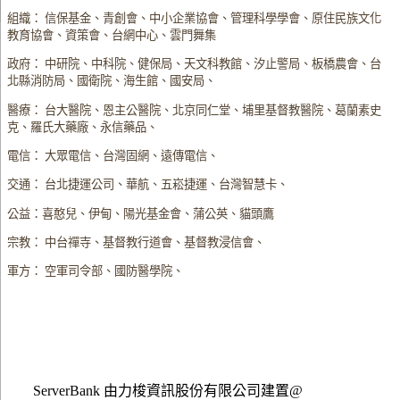
組織： 信保基金、青創會、中小企業協會、管理科學學會、原住民族文化
教育協會、資策會、台網中心、雲門舞集
政府： 中研院、中科院、健保局、天文科教館、汐止警局、板橋農會、台
北縣消防局、國衛院、海生館、國安局、
醫療： 台大醫院、恩主公醫院、北京同仁堂、埔里基督教醫院、葛蘭素史
克、羅氏大藥廠、永信藥品、
電信： 大眾電信、台灣固網、遠傳電信、
交通： 台北捷運公司、華航、五崧捷運、台灣智慧卡、
公益：喜憨兒、伊甸、陽光基金會、蒲公英、貓頭鷹
宗教： 中台禪寺、基督教行道會、基督教浸信會、
軍方： 空軍司令部、國防醫學院、
ServerBank 由力梭資訊股份有限公司建置@