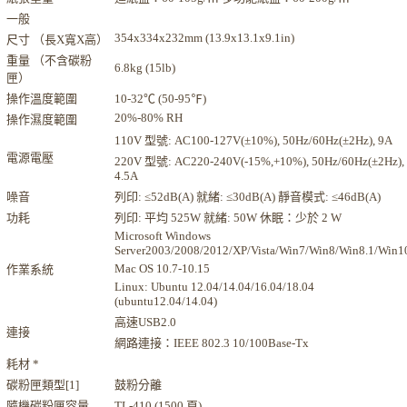
一般
354x334x232mm (13.9x13.1x9.1in)
尺寸 （長X寬X高）
重量 （不含碳粉
6.8kg (15lb)
匣）
操作溫度範圍
10-32℃ (50-95℉)
20%-80% RH
操作濕度範圍
110V 型號: AC100-127V(±10%), 50Hz/60Hz(±2Hz), 9A
電源電壓
220V 型號: AC220-240V(-15%,+10%), 50Hz/60Hz(±2Hz),
4.5A
噪音
列印: ≤52dB(A) 就緒: ≤30dB(A) 靜音模式: ≤46dB(A)
功耗
列印: 平均 525W 就緒: 50W 休眠：少於 2 W
Microsoft Windows
Server2003/2008/2012/XP/Vista/Win7/Win8/Win8.1/Win1
Mac OS 10.7-10.15
作業系統
Linux: Ubuntu 12.04/14.04/16.04/18.04
(ubuntu12.04/14.04)
高速USB2.0
連接
網路連接：IEEE 802.3 10/100Base-Tx
耗材 *
碳粉匣類型[1]
鼓粉分離
隨機碳粉匣容量
TL-410 (1500 頁)