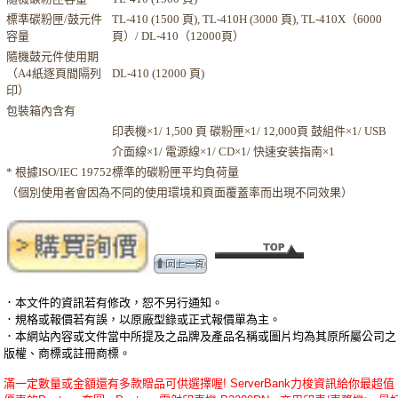
標準碳粉匣/鼓元件
TL-410 (1500 頁), TL-410H (3000 頁), TL-410X（6000
容量
頁）/ DL-410（12000頁）
隨機鼓元件使用期
（A4紙逐頁間隔列
DL-410 (12000 頁)
印）
包裝箱內含有
印表機×1/ 1,500 頁 碳粉匣×1/ 12,000頁 鼓組件×1/ USB
介面線×1/ 電源線×1/ CD×1/ 快速安装指南×1
* 根據ISO/IEC 19752標準的碳粉匣平均負荷量
（個別使用者會因為不同的使用環境和頁面覆蓋率而出現不同效果）
．本文件的資訊若有修改，恕不另行通知。
．規格或報價若有誤，以原廠型錄或正式報價單為主。
．本網站內容或文件當中所提及之品牌及產品名稱或圖片均為其原所屬公司之
版權、商標或註冊商標。
滿一定數量或金額還有多款贈品可供選擇喔! ServerBank力梭資訊給你最超值