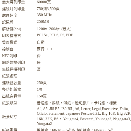
最大月列印量
60000頁
建議月列印量
750到3,500頁
350 MHz
處理速度
256MB
記憶體
解析度(dpi)
1200x1200dpi (最大)
PCL5e, PCL6, PS, PDF
印表機語言
雙面模式
自動
控制台
兩行LCD
NFC列印
否
網路連接列印
是
無線連接列印
否
紙張處理
進紙盒容量
250頁
多功能紙盒
1頁
出紙盒容量
150頁
紙張類型
普通紙，厚紙，薄紙，透明膠片，卡片紙，標籤
A4, A5, JIS B5, IS0 B5 , A6, Letter, Legal,Executive, Folio,
Oficio, Statement, Japanese Postcard,ZL, Big 16K, Big 32K
紙張尺寸
16K, 32K, B6， Yougata4, Postcard, Younaga3, Nagagata3,
Yougata2
紙張重量
進紙盒：60-105g/㎡ 多功能紙盒：60-200g/㎡