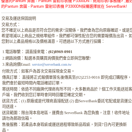
優惠的Pantum 奔圖 - Pantum 雷射印表機 P3300DN - 商用印表/事務機> ,最
的Pantum 奔圖 - Pantum 雷射印表機 P3300DN採購選擇就在 ServerBank!
交易及運送保固說明
交易方式：
您不確定以上商品是否符合您的需求?沒關係，我們會為您向原廠確認。或是
希望增減以上商品之規格零組件，我們都可彈性配合您的需要報價及出貨。 
您對以上產品規格以及價格滿意，可透過以下方式進行採購：
1.電話聯繫： 請直接來電：
(02)8969-0901
2.網路詢價：點選本頁購買詢價我們會立即與您聯繫!
3.來函詢價Email:
service@serverbank.com.tw
付款方式：如客戶為首次交易採現金交易。
傳真訂單： 直接將正式報價單簽名後傳真至(02)2253-9016 即完成訂購程序，
我們會於最短時間內電話確認訂單。
寄送時間：依造不同廠牌代理商有所不同，大多數商品於 7 個工作天能送抵
戶端，我們收到您訂單時會同時回覆您確定交期。
送貨方式：(1) 原廠或是代理商直接配送 (2) 由ServerBank委託宅配或是貨運公
司送達。
送貨範圍：限台灣本島地區，運費由 ServerBank 為您負擔，注意！收件地址
請勿為郵政信箱。
售後服務：若產品本身瑕疵或運送過程導致新品瑕疵，到貨7日內可更換新
品。