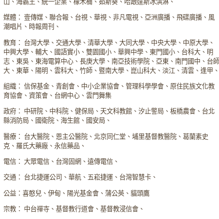
山、海霸王、統一企業、橡木桶、茹斯葵、哈跟達斯冰淇淋、
媒體： 壹傳媒、聯合報、台視、華視、非凡電視、亞洲廣播、飛碟廣播、風
潮唱片、時報周刊、
教育： 台灣大學、交通大學、清華大學、大同大學、中央大學、中原大學、
中興大學、輔大、國語實小、雙園國小、華興中學、東門國小、台科大、明
志、東吳、東海電算中心、長庚大學、南亞技術學院、亞東、南門國中、台
大、東華、陽明、雲科大、竹師、暨南大學、崑山科大、淡江、清雲、逢甲
組織： 信保基金、青創會、中小企業協會、管理科學學會、原住民族文化教
育協會、資策會、台網中心、雲門舞集
政府： 中研院、中科院、健保局、天文科教館、汐止警局、板橋農會、台北
縣消防局、國衛院、海生館、國安局、
醫療： 台大醫院、恩主公醫院、北京同仁堂、埔里基督教醫院、葛蘭素史
克、羅氏大藥廠、永信藥品、
電信： 大眾電信、台灣固網、遠傳電信、
交通： 台北捷運公司、華航、五崧捷運、台灣智慧卡、
公益：喜憨兒、伊甸、陽光基金會、蒲公英、貓頭鷹
宗教： 中台禪寺、基督教行道會、基督教浸信會、