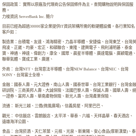
保固政策： 實際以原廠及代理商公告保固條件為主，查閱購物說明與保固服
務。
力梭資訊 ServerBank Inc. 簡介
目前已經為超過30000家企業提供IT資訊架構所需的軟硬體設備，各行業知名
客戶如：
製造業：台積電、友達、鴻海精密、力晶半導體、安捷倫、台灣東芝、台灣
飛凌、正崴、均豪、宏正、和碩聯合、東隆、建興電子、飛利浦明碁、泰金
寶、神通、神達、偉創力、康全、國眾、晨星半導體、廣達電腦、廣穎電通
聯華氣體、寶成工業、廣運、
外商： 台灣NTT、台灣意法半導體、台灣NEW Balance、台灣NEC、台灣
SONY、台灣富士全祿、
金融：國泰人壽、元大證券、南山人壽、國泰世華、台灣工業銀行、台灣金
研訓院、三商美邦人壽、大誠保險、法國巴黎人壽、保誠人壽、國華人壽、
一證券、富邦人壽、華南產物保險、新光人壽、台灣產業保險、
流通： 新光三越、三僑(微風廣場)、信義房屋、阿里巴巴、
觀光： 中信飯店、雲朗飯店、太平洋、華泰、六福、天祥晶華、春天酒店、
遠雄海洋公園、
食品： 台灣菸酒、天仁茶葉、元祖、光泉、新東陽、安心食品(摩斯漢堡)、泰