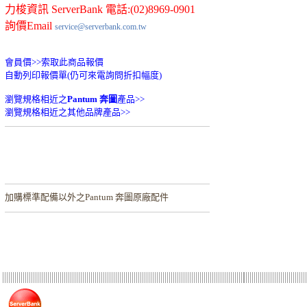
力梭資訊 ServerBank 電話:(02)8969-0901
詢價Email
service@serverbank.com.tw
會員價>>
索取此商品報價
自動列印報價單(仍可來電詢問折扣幅度)
瀏覽規格相近之
Pantum 奔圖
產品>>
瀏覽規格相近之其他品牌產品>>
加購
標準配備以外之Pantum 奔圖原廠配件