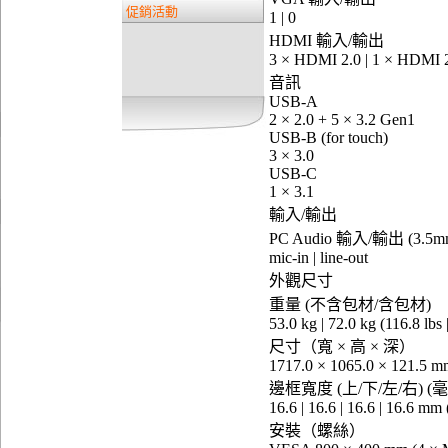
促銷活動
1 | 0
HDMI 輸入/輸出
3 × HDMI 2.0 | 1 × HDMI 
音訊
USB-A
2 × 2.0 + 5 × 3.2 Gen1
USB-B (for touch)
3 × 3.0
USB-C
1 × 3.1
輸入/輸出
PC Audio 輸入/輸出 (3.5m
mic-in | line-out
外觀尺寸
重量 (不含包材/含包材)
53.0 kg | 72.0 kg (116.8 lbs 
尺寸（寬 × 高 × 深）
1717.0 × 1065.0 × 121.5 mm
邊框寬度 (上/下/左/右) (毫
16.6 | 16.6 | 16.6 | 16.6 mm (
安裝（螺絲）