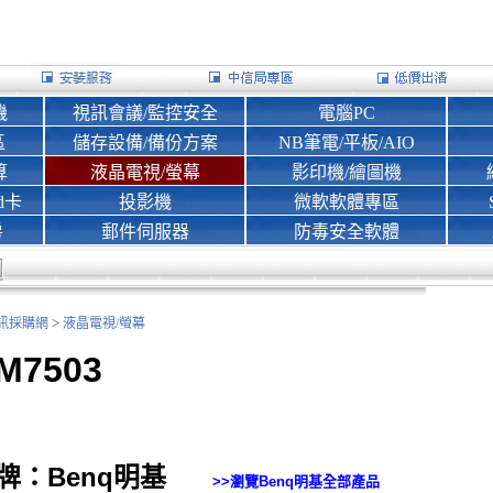
機
視訊會議/監控安全
電腦PC
區
儲存設備/備份方案
NB筆電/平板/AIO
算
液晶電視/螢幕
影印機/繪圖機
d卡
投影機
微軟軟體專區
房
郵件伺服器
防毒安全軟體
>
nk資訊採購網
液晶電視/螢幕
M7503
牌：Benq明基
>>瀏覽
Benq明基
全部產品