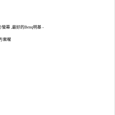
/螢幕 ,最好的Benq明基 -
方案喔