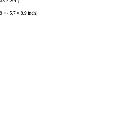
M8 × 20L)
 × 45.7 × 8.9 inch)