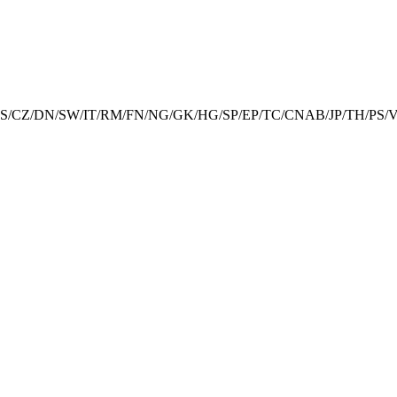
RS/CZ/DN/SW/IT/RM/FN/NG/GK/HG/SP/EP/TC/CNAB/JP/TH/PS/