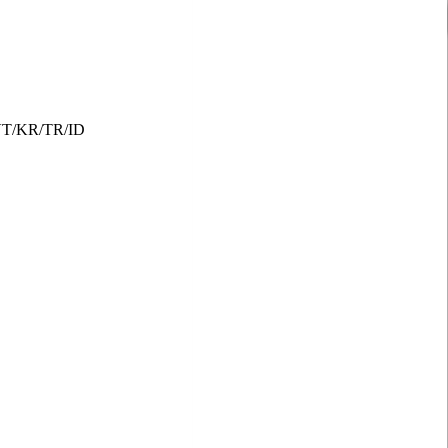
VT/KR/TR/ID