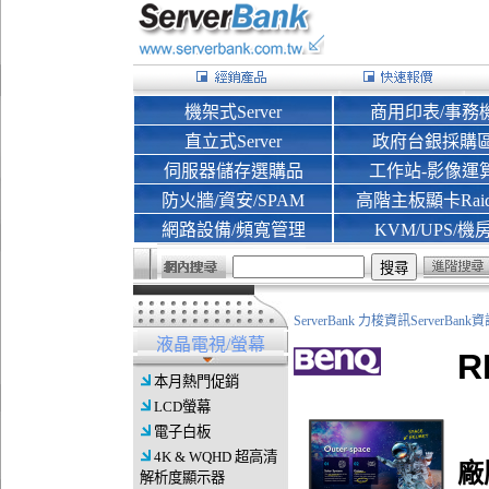
機架式Server
商用印表/事務
直立式Server
政府台銀採購
伺服器儲存選購品
工作站-影像運
防火牆/資安/SPAM
高階主板顯卡Rai
網路設備/頻寬管理
KVM/UPS/機
ServerBank 力梭資訊ServerBa
液晶電視/螢幕
R
本月熱門促銷
LCD螢幕
電子白板
4K & WQHD 超高清
廠
解析度顯示器