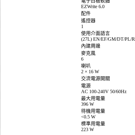
電子白板軟體
EZWrite 6.0
配件
遙控器
1
使用介面語言
(27L) EN/EF/GM/DT/PL/
內建周邊
麥克風
6
喇叭
2 × 16 W
交流電源開關
電源
AC 100-240V 50/60Hz
最大用電量
396 W
待機用電量
<0.5 W
標準用電量
223 W