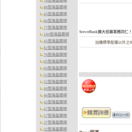
78型液晶電視
88型液晶電視
43型液晶電視
86型液晶電視
77型液晶電視
ServerBank擴大招募業務同仁
100型液晶電視
45型液晶電視
加購
標準配備以外之B
82型液晶電視
70型液晶電視
65型液晶電視
60型液晶電視
55型液晶電視
52型液晶電視
40型液晶電視
46型液晶電視
42型液晶電視
47型液晶電視
57型液晶電視
37型液晶電視
32型液晶電視