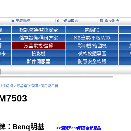
機
視訊會議/監控安全
電腦PC
區
儲存設備/備份方案
NB筆電/平板/AIO
算
液晶電視/螢幕
影印機/繪圖機
d卡
投影機
微軟軟體專區
房
郵件伺服器
防毒安全軟體
>
nk資訊採購網
液晶電視/螢幕>
商用顯示器
M7503
牌：Benq明基
>>瀏覽
Benq明基
全部產品