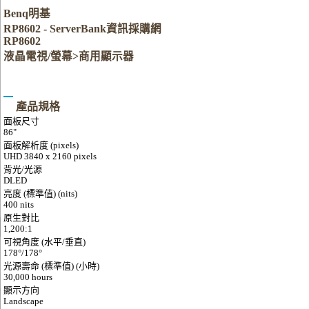
Benq明基
RP8602 - ServerBank資訊採購網
RP8602
液晶電視/螢幕>商用顯示器
產品規格
面板尺寸
86"
面板解析度 (pixels)
UHD 3840 x 2160 pixels
背光/光源
DLED
亮度 (標準值) (nits)
400 nits
原生對比
1,200:1
可視角度 (水平/垂直)
178°/178°
光源壽命 (標準值) (小時)
30,000 hours
顯示方向
Landscape