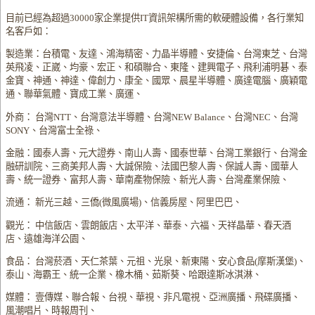
目前已經為超過30000家企業提供IT資訊架構所需的軟硬體設備，各行業知
名客戶如：
製造業：台積電、友達、鴻海精密、力晶半導體、安捷倫、台灣東芝、台灣
英飛凌、正崴、均豪、宏正、和碩聯合、東隆、建興電子、飛利浦明碁、泰
金寶、神通、神達、偉創力、康全、國眾、晨星半導體、廣達電腦、廣穎電
通、聯華氣體、寶成工業、廣運、
外商： 台灣NTT、台灣意法半導體、台灣NEW Balance、台灣NEC、台灣
SONY、台灣富士全祿、
金融：國泰人壽、元大證券、南山人壽、國泰世華、台灣工業銀行、台灣金
融研訓院、三商美邦人壽、大誠保險、法國巴黎人壽、保誠人壽、國華人
壽、統一證券、富邦人壽、華南產物保險、新光人壽、台灣產業保險、
流通： 新光三越、三僑(微風廣場)、信義房屋、阿里巴巴、
觀光： 中信飯店、雲朗飯店、太平洋、華泰、六福、天祥晶華、春天酒
店、遠雄海洋公園、
食品： 台灣菸酒、天仁茶葉、元祖、光泉、新東陽、安心食品(摩斯漢堡)、
泰山、海霸王、統一企業、橡木桶、茹斯葵、哈跟達斯冰淇淋、
媒體： 壹傳媒、聯合報、台視、華視、非凡電視、亞洲廣播、飛碟廣播、
風潮唱片、時報周刊、