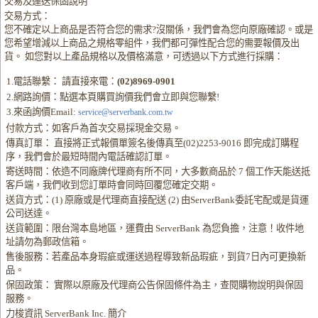
交易及運送保固說明
交易方式：
您不確定以上商品是否符合您的需求?沒關係，我們會為您向原廠確認。或是
您希望增減以上商品之規格零組件，我們都可彈性配合您的需要報價及出
貨。 如您對以上產品規格以及價格滿意，可透過以下方式進行採購：
1.電話聯繫： 請直接來電：
(02)8969-0901
2.網路詢價：點選本頁購買詢價我們會立即與您聯繫!
3.來函詢價Email:
service@serverbank.com.tw
付款方式：如客戶為首次交易採現金交易。
傳真訂單： 直接將正式報價單簽名後傳真至(02)2253-9016 即完成訂購程
序，我們會於最短時間內電話確認訂單。
寄送時間：依造不同廠牌代理商有所不同，大多數商品於 7 個工作天能送抵
客戶端，我們收到您訂單時會同時回覆您確定交期。
送貨方式：(1) 原廠或是代理商直接配送 (2) 由ServerBank委託宅配或是貨運
公司送達。
送貨範圍：限台灣本島地區，運費由 ServerBank 為您負擔，注意！收件地
址請勿為郵政信箱。
售後服務：若產品本身瑕疵或運送過程導致新品瑕疵，到貨7日內可更換新
品。
保固政策： 實際以原廠及代理商公告保固條件為主，查閱購物說明與保固
服務。
力梭資訊 ServerBank Inc. 簡介