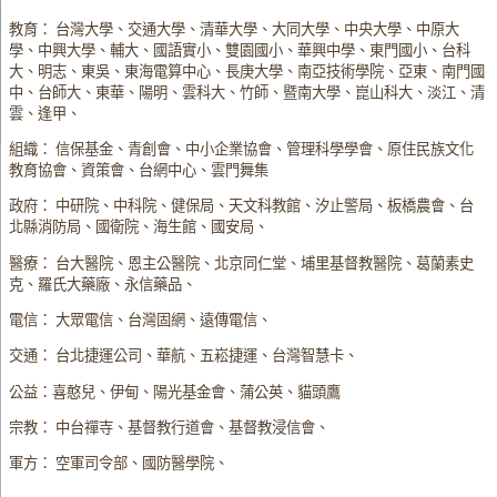
教育： 台灣大學、交通大學、清華大學、大同大學、中央大學、中原大
學、中興大學、輔大、國語實小、雙園國小、華興中學、東門國小、台科
大、明志、東吳、東海電算中心、長庚大學、南亞技術學院、亞東、南門國
中、台師大、東華、陽明、雲科大、竹師、暨南大學、崑山科大、淡江、清
雲、逢甲、
組織： 信保基金、青創會、中小企業協會、管理科學學會、原住民族文化
教育協會、資策會、台網中心、雲門舞集
政府： 中研院、中科院、健保局、天文科教館、汐止警局、板橋農會、台
北縣消防局、國衛院、海生館、國安局、
醫療： 台大醫院、恩主公醫院、北京同仁堂、埔里基督教醫院、葛蘭素史
克、羅氏大藥廠、永信藥品、
電信： 大眾電信、台灣固網、遠傳電信、
交通： 台北捷運公司、華航、五崧捷運、台灣智慧卡、
公益：喜憨兒、伊甸、陽光基金會、蒲公英、貓頭鷹
宗教： 中台禪寺、基督教行道會、基督教浸信會、
軍方： 空軍司令部、國防醫學院、