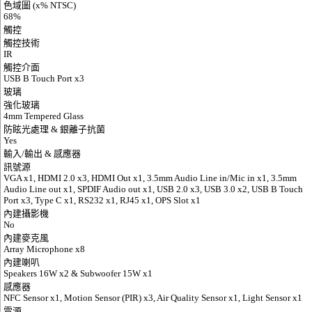
色域圖 (x% NTSC)
68%
觸控
觸控技術
IR
觸控介面
USB B Touch Port x3
玻璃
強化玻璃
4mm Tempered Glass
防眩光處理 & 銀離子抗菌
Yes
輸入/輸出 & 感應器
訊號源
VGA x1, HDMI 2.0 x3, HDMI Out x1, 3.5mm Audio Line in/Mic in x1, 3.5mm
Audio Line out x1, SPDIF Audio out x1, USB 2.0 x3, USB 3.0 x2, USB B Touch
Port x3, Type C x1, RS232 x1, RJ45 x1, OPS Slot x1
內建攝影機
No
內建麥克風
Array Microphone x8
內建喇叭
Speakers 16W x2 & Subwoofer 15W x1
感應器
NFC Sensor x1, Motion Sensor (PIR) x3, Air Quality Sensor x1, Light Sensor x1
電源