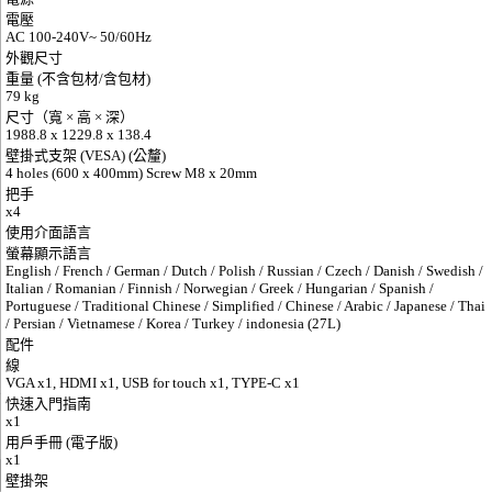
電壓
AC 100-240V~ 50/60Hz
外觀尺寸
重量 (不含包材/含包材)
79 kg
尺寸（寬 × 高 × 深）
1988.8 x 1229.8 x 138.4
壁掛式支架 (VESA) (公釐)
4 holes (600 x 400mm) Screw M8 x 20mm
把手
x4
使用介面語言
螢幕顯示語言
English / French / German / Dutch / Polish / Russian / Czech / Danish / Swedish /
Italian / Romanian / Finnish / Norwegian / Greek / Hungarian / Spanish /
Portuguese / Traditional Chinese / Simplified / Chinese / Arabic / Japanese / Thai
/ Persian / Vietnamese / Korea / Turkey / indonesia (27L)
配件
線
VGA x1, HDMI x1, USB for touch x1, TYPE-C x1
快速入門指南
x1
用戶手冊 (電子版)
x1
壁掛架