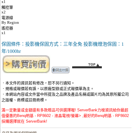
x1
觸控筆
x2
電源線
By Region
遙控器
x1
保固條件：投影機保固方式：三年全免 投影機燈泡保固：1
年/1000hr
．本文件的資訊若有修改，恕不另行通知。
．規格或報價若有誤，以原廠型錄或正式報價單為主。
．本網站內容或文件當中所提及之品牌及產品名稱或圖片均為其原所屬公司
之版權、商標或註冊商標。
滿一定數量或金額還有多款贈品可供選擇喔! ServerBank力梭資訊給你最超
值優惠的Benq明基 - RP8602 - 液晶電視/螢幕> ,最好的Benq明基 - RP8602
採購選擇就在 ServerBank!