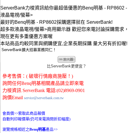
ServerBank力梭資訊給你最超值優惠的Benq明基 - RP8602 -
液晶電視/螢幕>
最好的Benq明基 - RP8602採購選擇就在 ServerBank!
超多款液晶電視/螢幕>商用顯示器 歡迎您來電討論採購需求，
現在更有多重優惠方案喔
本站商品均較同業與網購便宜,企業長期採購 量大另有折扣喔!
ServerBank擴大招募業務同仁！
比ServerBank更便宜？
參考售價：( 破壞行情廠商施壓！)
詢問任何Benq明基相關產品請立即來電
力梭資訊 ServerBank 電話:(02)8969-0901
詢價Email
service@serverbank.com.tw
會員價>>
索取此商品報價
自動列印報價單(仍可來電詢問折扣幅度)
瀏覽規格相近之
Benq明基
產品>>