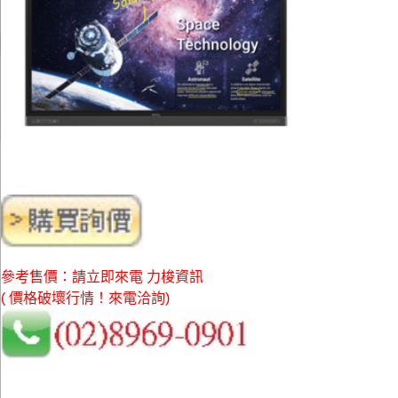
參考售價：請立即來電 力梭資訊
( 價格破壞行情！來電洽詢)