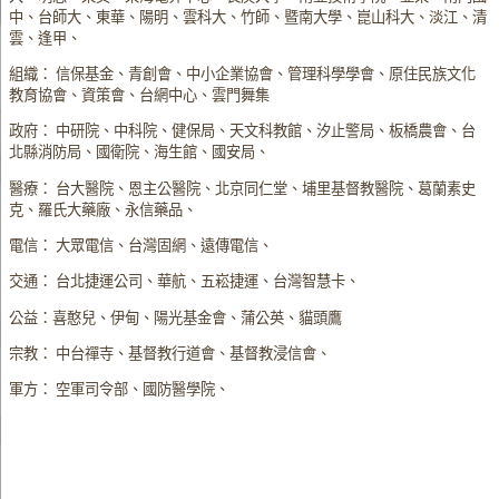
中、台師大、東華、陽明、雲科大、竹師、暨南大學、崑山科大、淡江、清
雲、逢甲、
組織： 信保基金、青創會、中小企業協會、管理科學學會、原住民族文化
教育協會、資策會、台網中心、雲門舞集
政府： 中研院、中科院、健保局、天文科教館、汐止警局、板橋農會、台
北縣消防局、國衛院、海生館、國安局、
醫療： 台大醫院、恩主公醫院、北京同仁堂、埔里基督教醫院、葛蘭素史
克、羅氏大藥廠、永信藥品、
電信： 大眾電信、台灣固網、遠傳電信、
交通： 台北捷運公司、華航、五崧捷運、台灣智慧卡、
公益：喜憨兒、伊甸、陽光基金會、蒲公英、貓頭鷹
宗教： 中台禪寺、基督教行道會、基督教浸信會、
軍方： 空軍司令部、國防醫學院、