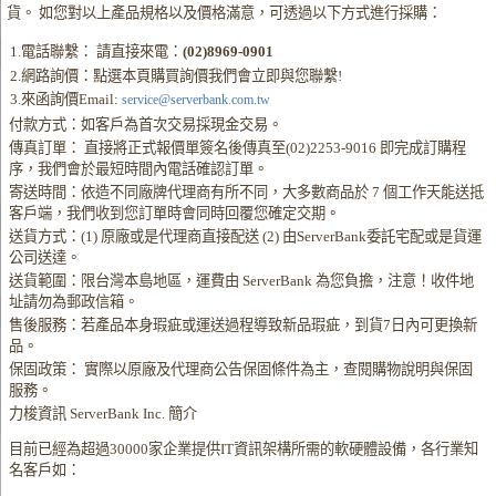
貨。 如您對以上產品規格以及價格滿意，可透過以下方式進行採購：
1.電話聯繫： 請直接來電：
(02)8969-0901
2.網路詢價：點選本頁購買詢價我們會立即與您聯繫!
3.來函詢價Email:
service@serverbank.com.tw
付款方式：如客戶為首次交易採現金交易。
傳真訂單： 直接將正式報價單簽名後傳真至(02)2253-9016 即完成訂購程
序，我們會於最短時間內電話確認訂單。
寄送時間：依造不同廠牌代理商有所不同，大多數商品於 7 個工作天能送抵
客戶端，我們收到您訂單時會同時回覆您確定交期。
送貨方式：(1) 原廠或是代理商直接配送 (2) 由ServerBank委託宅配或是貨運
公司送達。
送貨範圍：限台灣本島地區，運費由 ServerBank 為您負擔，注意！收件地
址請勿為郵政信箱。
售後服務：若產品本身瑕疵或運送過程導致新品瑕疵，到貨7日內可更換新
品。
保固政策： 實際以原廠及代理商公告保固條件為主，查閱購物說明與保固
服務。
力梭資訊 ServerBank Inc. 簡介
目前已經為超過30000家企業提供IT資訊架構所需的軟硬體設備，各行業知
名客戶如：