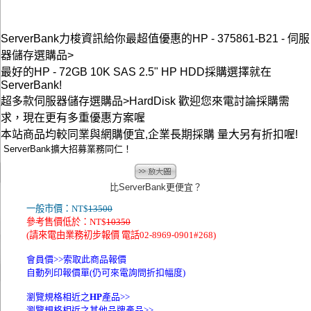
ServerBank力梭資訊給你最超值優惠的HP - 375861-B21 - 伺服
器儲存選購品>
最好的HP - 72GB 10K SAS 2.5" HP HDD採購選擇就在
ServerBank!
超多款伺服器儲存選購品>HardDisk 歡迎您來電討論採購需
求，現在更有多重優惠方案喔
本站商品均較同業與網購便宜,企業長期採購 量大另有折扣喔!
ServerBank擴大招募業務同仁！
比ServerBank更便宜？
一般市價：NT$
13500
參考售價低於：NT$
10350
(請來電由業務初步報價 電話02-8969-0901#268)
會員價>>
索取此商品報價
自動列印報價單(仍可來電詢問折扣幅度)
瀏覽規格相近之
HP
產品>>
瀏覽規格相近之其他品牌產品>>