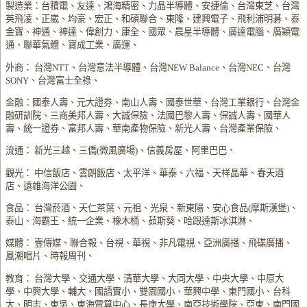
製造業：台積電、友達、鴻海精密、力晶半導體、安捷倫、台灣東芝、台灣
英飛凌、正崴、均豪、宏正、和碩聯合、東隆、建興電子、飛利浦明碁、泰
金寶、神通、神達、偉創力、康全、國眾、晨星半導體、廣達電腦、廣穎電
通、聯華氣體、寶成工業、廣運、
外商： 台灣NTT、台灣意法半導體、台灣NEW Balance、台灣NEC、台灣
SONY、台灣富士全祿、
金融：國泰人壽、元大證券、南山人壽、國泰世華、台灣工業銀行、台灣金
融研訓院、三商美邦人壽、大誠保險、法國巴黎人壽、保誠人壽、國華人
壽、統一證券、富邦人壽、華南產物保險、新光人壽、台灣產業保險、
流通： 新光三越、三僑(微風廣場)、信義房屋、阿里巴巴、
觀光： 中信飯店、雲朗飯店、太平洋、華泰、六福、天祥晶華、春天酒
店、遠雄海洋公園、
食品： 台灣菸酒、天仁茶葉、元祖、光泉、新東陽、安心食品(摩斯漢堡)、
泰山、海霸王、統一企業、橡木桶、茹斯葵、哈跟達斯冰淇淋、
媒體： 壹傳媒、聯合報、台視、華視、非凡電視、亞洲廣播、飛碟廣播、
風潮唱片、時報周刊、
教育： 台灣大學、交通大學、清華大學、大同大學、中央大學、中原大
學、中興大學、輔大、國語實小、雙園國小、華興中學、東門國小、台科
大、明志、東吳、東海電算中心、長庚大學、南亞技術學院、亞東、南門國