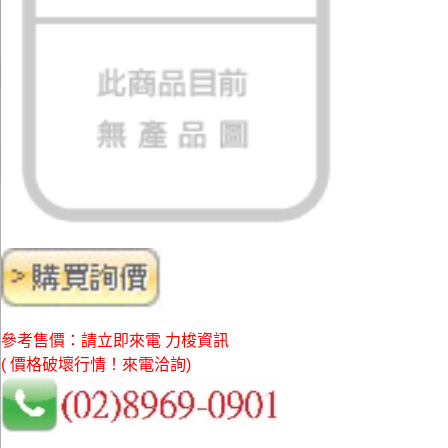
參考售價：請立即來電 力梭資訊
( 價格破壞行情！來電洽詢)