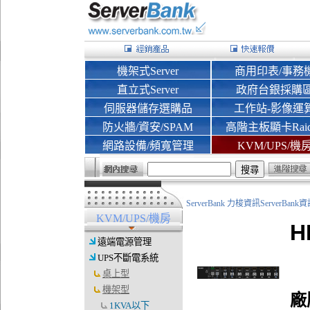
機架式Server
商用印表/事務
直立式Server
政府台銀採購
伺服器儲存選購品
工作站-影像運
防火牆/資安/SPAM
高階主板顯卡Rai
網路設備/頻寬管理
KVM/UPS/機
ServerBank 力梭資訊ServerBa
KVM/UPS/機房
H
遠端電源管理
UPS不斷電系統
桌上型
機架型
廠
1KVA以下