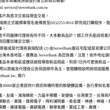
點選本頁購買詢價我們會立即與您聯繫!
l:
service@serverbank.com.tw
客戶為首次交易採現金交易。
接將正式報價單簽名後傳真至(02)2253-9016 即完成訂購程序
單。
造不同廠牌代理商有所不同，大多數商品於 7 個工作天能送抵客
時回覆您確定交期。
 原廠或是代理商直接配送 (2) 由ServerBank委託宅配或是貨運
灣本島地區，運費由 ServerBank 為您負擔，注意！收件地址
產品本身瑕疵或運送過程導致新品瑕疵，到貨7日內可更換新品
實際以原廠及代理商公告保固條件為主，查閱購物說明與保固服務
Bank Inc. 簡介
30000家企業提供IT資訊架構所需的軟硬體設備，各行業知名
電、友達、鴻海精密、力晶半導體、安捷倫、台灣東芝、台灣英
碩聯合、東隆、建興電子、飛利浦明碁、泰金寶、神通、神達、
導體、廣達電腦、廣穎電通、聯華氣體、寶成工業、廣運、