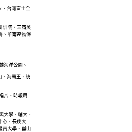
NY、台灣富士全
研訓院、三商美
壽、華南產物保
雄海洋公園、
山、海霸王、統
唱片、時報周
興大學、輔大、
中心、長庚大
暨南大學、崑山