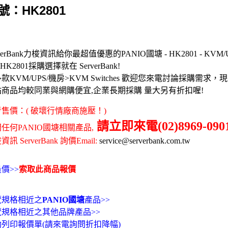
號：HK2801
rverBank力梭資訊給你最超值優惠的PANIO國塘 - HK2801 - KVM
 HK2801採購選擇就在 ServerBank!
款KVM/UPS/機房>KVM Switches 歡迎您來電討論採購需
站商品均較同業與網購便宜,企業長期採購 量大另有折扣喔!
售價：( 破壞行情廠商施壓！)
請立即來電(02)8969-090
任何PANIO國塘相關產品,
訊 ServerBank 詢價Email:
service@serverbank.com.tw
價>>
索取此商品報價
覽規格相近之
PANIO國塘
產品>>
覽規格相近之其他品牌產品>>
動列印報價單(請來電詢問折扣降幅)