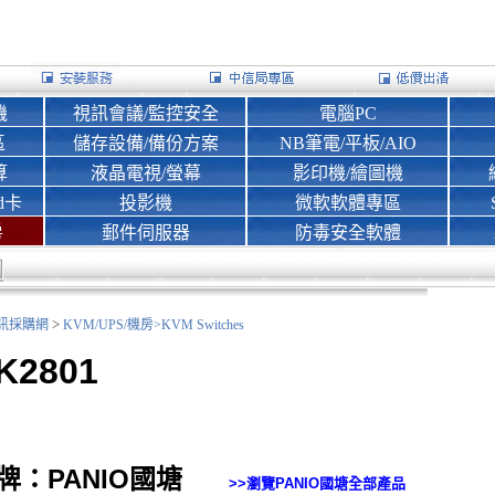
機
視訊會議/監控安全
電腦PC
區
儲存設備/備份方案
NB筆電/平板/AIO
算
液晶電視/螢幕
影印機/繪圖機
d卡
投影機
微軟軟體專區
房
郵件伺服器
防毒安全軟體
>
nk資訊採購網
KVM/UPS/機房>
KVM Switches
K2801
牌：PANIO國塘
>>瀏覽
PANIO國塘
全部產品