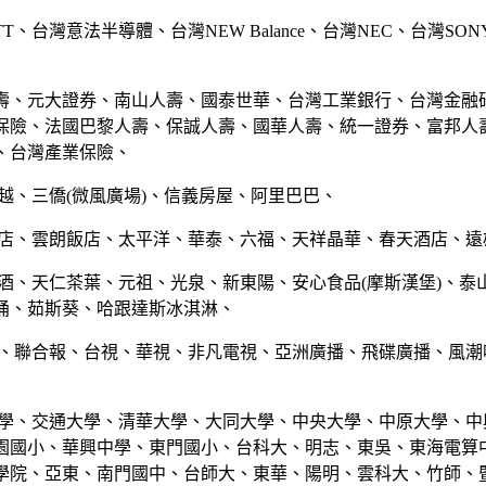
TT、台灣意法半導體、台灣NEW Balance、台灣NEC、台灣SO
壽、元大證券、南山人壽、國泰世華、台灣工業銀行、台灣金融
保險、法國巴黎人壽、保誠人壽、國華人壽、統一證券、富邦人
、台灣產業保險、
越、三僑(微風廣場)、信義房屋、阿里巴巴、
飯店、雲朗飯店、太平洋、華泰、六福、天祥晶華、春天酒店、遠
菸酒、天仁茶葉、元祖、光泉、新東陽、安心食品(摩斯漢堡)、泰
桶、茹斯葵、哈跟達斯冰淇淋、
媒、聯合報、台視、華視、非凡電視、亞洲廣播、飛碟廣播、風潮
大學、交通大學、清華大學、大同大學、中央大學、中原大學、中
園國小、華興中學、東門國小、台科大、明志、東吳、東海電算
學院、亞東、南門國中、台師大、東華、陽明、雲科大、竹師、