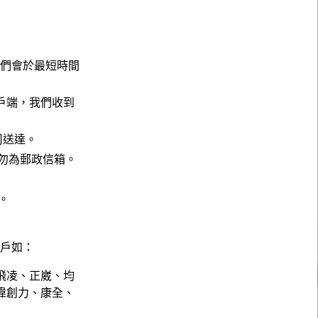
，我們會於最短時間
戶端，我們收到
公司送達。
請勿為郵政信箱。
。
。
客戶如：
飛凌、正崴、均
偉創力、康全、