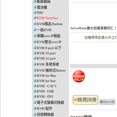
斷路器箱
電池櫃
PDU
KVM Switches
KVM精品 Raritan
ServerBank擴大招募業務同仁
一般KVM
單購over IP模組
加購
標準配備以外之P
KVM整合over IP
KVM 8 port 以下
KVM 16 port
KVM 32 port
KVM 多使用者
KVM 機架式Drawer
KVM for Mac
KVM for Sun
KVM - CAT 5
KVM - USB
KVM - DVI
電子式螢幕切換器
KVM 配件
訊號轉換器