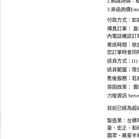
2.網路詢價：
3.來函詢價Emai
付款方式：如
傳真訂單： 直
內電話確認訂
寄送時間：依
您訂單時會同
送貨方式：(1)
送貨範圍：限台
售後服務：若
保固政策： 
力梭資訊 Server
目前已經為超過
製造業：台積
豪、宏正、和
國眾、晨星半