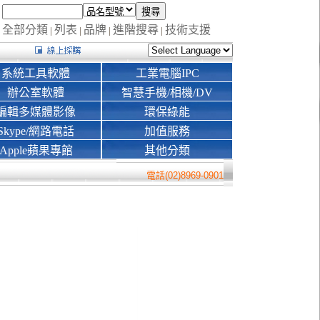
全部分類
列表
品牌
進階搜尋
技術支援
|
|
|
|
系統工具軟體
工業電腦IPC
辦公室軟體
智慧手機/相機/DV
編輯多媒體影像
環保綠能
Skype/網路電話
加值服務
Apple蘋果專館
其他分類
電話(02)8969-0901