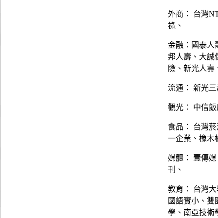
外商： 台灣N
祿、
金融：國泰人
邦人壽、大誠
險、新光人壽
流通： 新光三
觀光： 中信
食品： 台灣
一企業、橡木
媒體： 壹傳
刊、
教育： 台灣
國語實小、雙
學、南亞技術