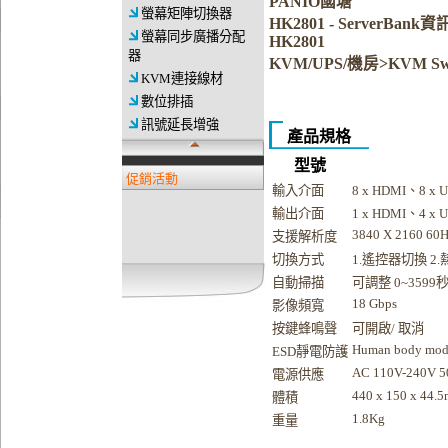
PANIO國塘
螢幕矩陣切換器
HK2801 - ServerBan
螢幕同步廣播分配
HK2801
器
KVM/UPS/機房>KVM Swi
KVM連接線材
數位排插
訊號延長增強
產品規格
型號
促銷活動
輸入介面
8 x HDMI、8 x 
輸出介面
1 x HDMI、4 x U
3840 X 2160 60
支援解析度
切換方式
1.遙控器切換 2.熱
自動掃描
可調整 0~3599
18 Gbps
影像頻寬
按鍵蜂鳴聲
可開啟/ 取消
Human body model
ESD靜電防護
AC 110V-240V 5
電源供應
440 x 150 x 44.
體積
1.8Kg
重量