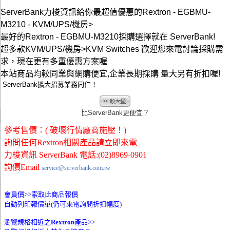
ServerBank力梭資訊給你最超值優惠的Rextron - EGBMU-
M3210 - KVM/UPS/機房>
最好的Rextron - EGBMU-M3210採購選擇就在 ServerBank!
超多款KVM/UPS/機房>KVM Switches 歡迎您來電討論採購需
求，現在更有多重優惠方案喔
本站商品均較同業與網購便宜,企業長期採購 量大另有折扣喔!
ServerBank擴大招募業務同仁！
比ServerBank更便宜？
參考售價：( 破壞行情廠商施壓！)
詢問任何Rextron相關產品請立即來電
力梭資訊 ServerBank 電話:(02)8969-0901
詢價Email
service@serverbank.com.tw
會員價>>
索取此商品報價
自動列印報價單(仍可來電詢問折扣幅度)
瀏覽規格相近之
Rextron
產品>>