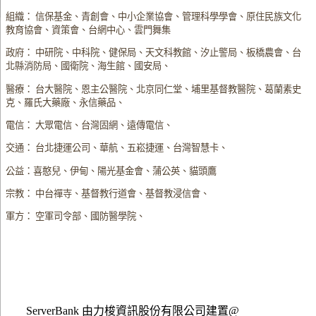
組織： 信保基金、青創會、中小企業協會、管理科學學會、原住民族文化
教育協會、資策會、台網中心、雲門舞集
政府： 中研院、中科院、健保局、天文科教館、汐止警局、板橋農會、台
北縣消防局、國衛院、海生館、國安局、
醫療： 台大醫院、恩主公醫院、北京同仁堂、埔里基督教醫院、葛蘭素史
克、羅氏大藥廠、永信藥品、
電信： 大眾電信、台灣固網、遠傳電信、
交通： 台北捷運公司、華航、五崧捷運、台灣智慧卡、
公益：喜憨兒、伊甸、陽光基金會、蒲公英、貓頭鷹
宗教： 中台禪寺、基督教行道會、基督教浸信會、
軍方： 空軍司令部、國防醫學院、
ServerBank 由力梭資訊股份有限公司建置@