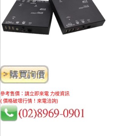
參考售價：請立即來電 力梭資訊
( 價格破壞行情！來電洽詢)