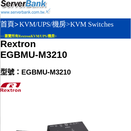
首頁>
KVM/UPS/機房>
KVM Switches
>>
瀏覽所有RextronKVM/UPS/機房>
Rextron
EGBMU-M3210
型號：EGBMU-M3210