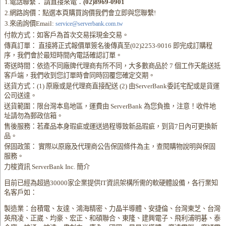
1.電話聯繫： 請直接來電：
(02)8969-0901
2.網路詢價：點選本頁購買詢價我們會立即與您聯繫!
3.來函詢價Email:
service@serverbank.com.tw
付款方式：如客戶為首次交易採現金交易。
傳真訂單： 直接將正式報價單簽名後傳真至(02)2253-9016 即完成訂購程
序，我們會於最短時間內電話確認訂單。
寄送時間：依造不同廠牌代理商有所不同，大多數商品於 7 個工作天能送抵
客戶端，我們收到您訂單時會同時回覆您確定交期。
送貨方式：(1) 原廠或是代理商直接配送 (2) 由ServerBank委託宅配或是貨運
公司送達。
送貨範圍：限台灣本島地區，運費由 ServerBank 為您負擔，注意！收件地
址請勿為郵政信箱。
售後服務：若產品本身瑕疵或運送過程導致新品瑕疵，到貨7日內可更換新
品。
保固政策： 實際以原廠及代理商公告保固條件為主，查閱購物說明與保固
服務。
力梭資訊 ServerBank Inc. 簡介
目前已經為超過30000家企業提供IT資訊架構所需的軟硬體設備，各行業知
名客戶如：
製造業：台積電、友達、鴻海精密、力晶半導體、安捷倫、台灣東芝、台灣
英飛凌、正崴、均豪、宏正、和碩聯合、東隆、建興電子、飛利浦明碁、泰