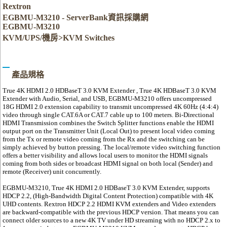
Rextron
EGBMU-M3210 - ServerBank資訊採購網
EGBMU-M3210
KVM/UPS/機房>KVM Switches
產品規格
True 4K HDMI 2.0 HDBaseT 3.0 KVM Extender , True 4K HDBaseT 3.0 KVM
Extender with Audio, Serial, and USB, EGBMU-M3210 offers uncompressed
18G HDMI 2.0 extension capability to transmit uncompressed 4K 60Hz (4:4:4)
video through single CAT.6A or CAT.7 cable up to 100 meters. Bi-Directional
HDMI Transmission combines the Switch Splitter functions enable the HDMI
output port on the Transmitter Unit (Local Out) to present local video coming
from the Tx or remote video coming from the Rx and the switching can be
simply achieved by button pressing. The local/remote video switching function
offers a better visibility and allows local users to monitor the HDMI signals
coming from both sides or broadcast HDMI signal on both local (Sender) and
remote (Receiver) unit concurrently.
EGBMU-M3210, True 4K HDMI 2.0 HDBaseT 3.0 KVM Extender, supports
HDCP 2.2, (High-Bandwidth Digital Content Protection) compatible with 4K
UHD contents. Rextron HDCP 2.2 HDMI KVM extenders and Video extenders
are backward-compatible with the previous HDCP version. That means you can
connect older sources to a new 4K TV under HD streaming with no HDCP 2.x to