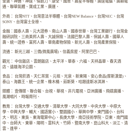
金寶、神通、神達、偉創力、康全、國眾、晨星半導體、廣達電腦、廣穎電
通、聯華氣體、寶成工業、廣運、
外商： 台灣NTT、台灣意法半導體、台灣NEW Balance、台灣NEC、台灣
SONY、台灣富士全祿、
金融：國泰人壽、元大證券、南山人壽、國泰世華、台灣工業銀行、台灣金
融研訓院、三商美邦人壽、大誠保險、法國巴黎人壽、保誠人壽、國華人
壽、統一證券、富邦人壽、華南產物保險、新光人壽、台灣產業保險、
流通： 新光三越、三僑(微風廣場)、信義房屋、阿里巴巴、
觀光： 中信飯店、雲朗飯店、太平洋、華泰、六福、天祥晶華、春天酒
店、遠雄海洋公園、
食品： 台灣菸酒、天仁茶葉、元祖、光泉、新東陽、安心食品(摩斯漢堡)、
泰山、海霸王、統一企業、橡木桶、茹斯葵、哈跟達斯冰淇淋、
媒體： 壹傳媒、聯合報、台視、華視、非凡電視、亞洲廣播、飛碟廣播、
風潮唱片、時報周刊、
教育： 台灣大學、交通大學、清華大學、大同大學、中央大學、中原大
學、中興大學、輔大、國語實小、雙園國小、華興中學、東門國小、台科
大、明志、東吳、東海電算中心、長庚大學、南亞技術學院、亞東、南門國
中、台師大、東華、陽明、雲科大、竹師、暨南大學、崑山科大、淡江、清
雲、逢甲、