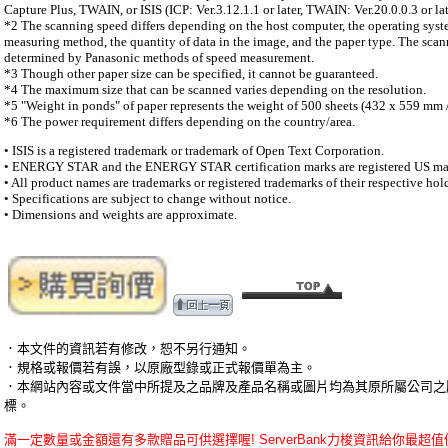
Capture Plus, TWAIN, or ISIS (ICP: Ver.3.12.1.1 or later, TWAIN: Ver.20.0.0.3 or lat
*2 The scanning speed differs depending on the host computer, the operating syste
measuring method, the quantity of data in the image, and the paper type. The scan
determined by Panasonic methods of speed measurement.
*3 Though other paper size can be specified, it cannot be guaranteed.
*4 The maximum size that can be scanned varies depending on the resolution.
*5 "Weight in ponds" of paper represents the weight of 500 sheets (432 x 559 mm /
*6 The power requirement differs depending on the country/area.
• ISIS is a registered trademark or trademark of Open Text Corporation.
• ENERGY STAR and the ENERGY STAR certification marks are registered US ma
• All product names are trademarks or registered trademarks of their respective hold
• Specifications are subject to change without notice.
• Dimensions and weights are approximate.
．本文件的資訊若有修改，恕不另行通知。
．規格或報價若有誤，以原廠型錄或正式報價單為主。
．本網站內容或文件當中所提及之品牌及產品名稱或圖片均為其原所屬公司之
標。
滿一定數量或金額還有多款贈品可供選擇喔! ServerBank力梭資訊給你最超值優惠的P