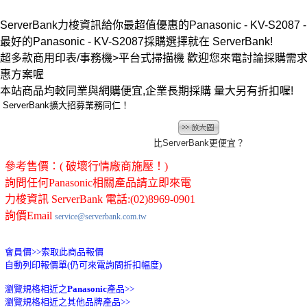
ServerBank力梭資訊給你最超值優惠的Panasonic - KV-S2087
最好的Panasonic - KV-S2087採購選擇就在 ServerBank!
超多款商用印表/事務機>平台式掃描機 歡迎您來電討論採購需
惠方案喔
本站商品均較同業與網購便宜,企業長期採購 量大另有折扣喔!
ServerBank擴大招募業務同仁！
比ServerBank更便宜？
參考售價：( 破壞行情廠商施壓！)
詢問任何Panasonic相關產品請立即來電
力梭資訊 ServerBank 電話:(02)8969-0901
詢價Email
service@serverbank.com.tw
會員價>>
索取此商品報價
自動列印報價單(仍可來電詢問折扣幅度)
瀏覽規格相近之
Panasonic
產品>>
瀏覽規格相近之其他品牌產品>>