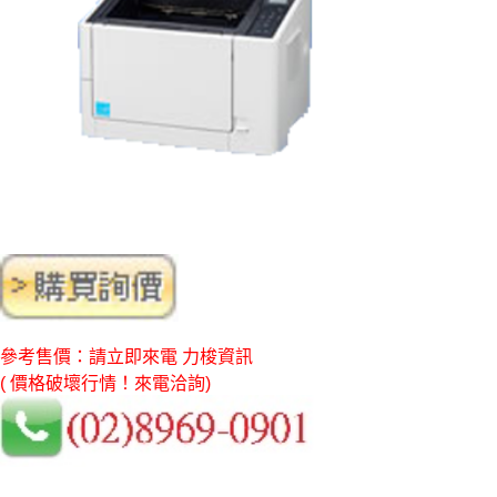
參考售價：請立即來電 力梭資訊
( 價格破壞行情！來電洽詢)