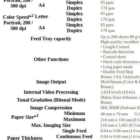
Portrait, 200 /
Simplex
85 ppm
A4
300 dpi
Duplex
170 ipm
Simplex
85 ppm
2
Letter
Color Speed*
Duplex
170 ipm
Portrait, 200 /
Simplex
85 ppm
A4
300 dpi
Duplex
170 ipm
Up to 200 sheets 80 g/
Feed Tray capacity
High-quality woodfree
• Length Control
• Barcode detection
• Control sheet
Other Functions
• Patch code detection 
• Long paper mode
• Double Feed Skip
Binary 1-bit, Grayscale 
Image Output
MultiStream (Color & 
Binary)
Internal Video Processing
1,024 levels (10-bit)
Dither, Error diffusion, 
Tonal Gradation (Bitonal Mode)
Binary
Image Compression
MH, MMR (Software IC
Minimum
48 mm x 70 mm （1.9 i
3
Paper Size*
Maximum
216 mm x 356 mm (8.5 i
Max. Imaging Size
216 mm x 5,461 (8.5 in.
Single Feed
0.04 to 0.66 mm (1.6 to
Continuous Feed
0.04 to 0.66 mm (1.6 to
Paper Thickness