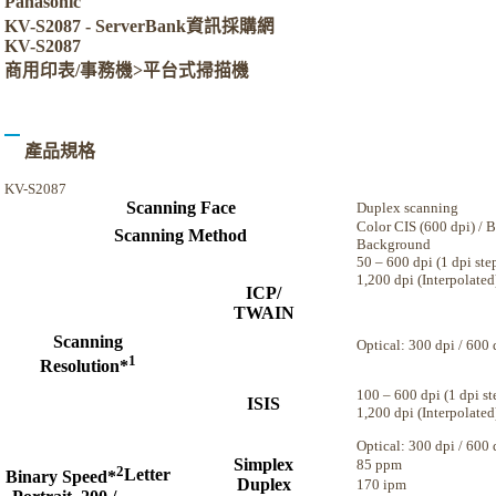
Panasonic
KV-S2087 - ServerBank資訊採購網
KV-S2087
商用印表/事務機>平台式掃描機
產品規格
KV-S2087
Scanning Face
Duplex scanning
Color CIS (600 dpi) / 
Scanning Method
Background
50 – 600 dpi (1 dpi ste
1,200 dpi (Interpolated
ICP/
TWAIN
Scanning
Optical: 300 dpi / 600
1
Resolution*
100 – 600 dpi (1 dpi st
ISIS
1,200 dpi (Interpolate
Optical: 300 dpi / 600
Simplex
85 ppm
2
Letter
Binary Speed*
Duplex
170 ipm