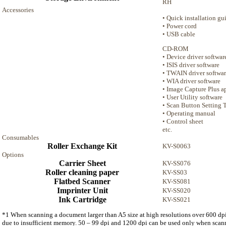
RH
Accessories
• Quick installation gu
• Power cord
• USB cable
CD-ROM
• Device driver softwar
• ISIS driver software
• TWAIN driver softwa
• WIA driver software
• Image Capture Plus a
• User Utility software
• Scan Button Setting 
• Operating manual
• Control sheet
etc.
Consumables
Roller Exchange Kit
KV-S0063
Options
Carrier Sheet
KV-SS076
Roller cleaning paper
KV-SS03
Flatbed Scanner
KV-SS081
Imprinter Unit
KV-SS020
Ink Cartridge
KV-SS021
*1 When scanning a document larger than A5 size at high resolutions over 600 dpi
due to insufficient memory. 50 – 99 dpi and 1200 dpi can be used only when sca