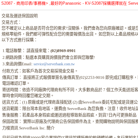
S2087 - 商用印表/事務機> ,最好的Panasonic - KV-S2087採購選擇就在 Server
交易及運送保固說明
交易方式：
您不確定以上商品是否符合您的需求?沒關係，我們會為您向原廠確認。或是
規格零組件，我們都可彈性配合您的需要報價及出貨。 如您對以上產品規格
以下方式進行採購：
1.電話聯繫： 請直接來電：
(02)8969-0901
2.網路詢價：點選本頁購買詢價我們會立即與您聯繫!
3.來函詢價Email:
service@serverbank.com.tw
付款方式：如客戶為首次交易採現金交易。
傳真訂單： 直接將正式報價單簽名後傳真至(02)2253-9016 即完成訂購程
電話確認訂單。
寄送時間：依造不同廠牌代理商有所不同，大多數商品於 7 個工作天能送抵
單時會同時回覆您確定交期。
送貨方式：(1) 原廠或是代理商直接配送 (2) 由ServerBank委託宅配或是貨
送貨範圍：限台灣本島地區，運費由 ServerBank 為您負擔，注意！收件地
售後服務：若產品本身瑕疵或運送過程導致新品瑕疵，到貨7日內可更換新品
保固政策： 實際以原廠及代理商公告保固條件為主，查閱購物說明與保固服
力梭資訊 ServerBank Inc. 簡介
目前已經為超過30000家企業提供IT資訊架構所需的軟硬體設備，各行業知