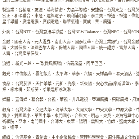
製造業：台積電、友達、鴻海精密、力晶半導體、安捷倫、台灣東芝、台灣
宏正、和碩聯合、東隆、建興電子、飛利浦明碁、泰金寶、神通、神達、偉
星半導體、廣達電腦、廣穎電通、聯華氣體、寶成工業、廣運、
外商： 台灣NTT、台灣意法半導體、台灣NEW Balance、台灣NEC、台灣S
金融：國泰人壽、元大證券、南山人壽、國泰世華、台灣工業銀行、台灣金
壽、大誠保險、法國巴黎人壽、保誠人壽、國華人壽、統一證券、富邦人壽
人壽、台灣產業保險、
流通： 新光三越、三僑(微風廣場)、信義房屋、阿里巴巴、
觀光： 中信飯店、雲朗飯店、太平洋、華泰、六福、天祥晶華、春天酒店、
食品： 台灣菸酒、天仁茶葉、元祖、光泉、新東陽、安心食品(摩斯漢堡)、
業、橡木桶、茹斯葵、哈跟達斯冰淇淋、
媒體： 壹傳媒、聯合報、台視、華視、非凡電視、亞洲廣播、飛碟廣播、風
教育： 台灣大學、交通大學、清華大學、大同大學、中央大學、中原大學、
實小、雙園國小、華興中學、東門國小、台科大、明志、東吳、東海電算中
術學院、亞東、南門國中、台師大、東華、陽明、雲科大、竹師、暨南大學
雲、逢甲、
組織： 信保基金、青創會、中小企業協會、管理科學學會、原住民族文化教