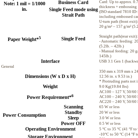
Card: Up to approx. 0.
Business Card
Note: 1 mil = 1/1000
thickness + embossing
in.
Single Feed mode using
(ISO standard 7810 ID-
Strait Path
including embossed ca
U-turn path (front exit)
20 g/m² – 157 g/m² (5.2
Straight path(rear exit):
5
Single Feed
Paper Weight*
- Automatic feeding: 2
(5.2lb. – 42lb.)
- Manual feeding: 20 g/
145lb.)
Interface
USB 3.1 Gen 1 (backwa
General
350 mm x 319 mm x 24
Dimensions (W x D x H)
12.56 in. x 9.53 in.)
* Protruding parts not 
Weight
9.0 Kg(19.84 lbs)
AC100 – 127 V, 50/60 
6
AC100 – 240 V, 50/60 H
Power Requirement*
AC220 – 240 V, 50/60 
Scanning
65 W or less
Standby
20 W or less
Power Consumption
Sleep
3.0 W or less
Power OFF
0.5 W or less
Operating Environment
5 °C to 35 °C (41 °F t
-10°C to 50 °C (14 °F 
Storage Environment