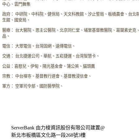
中心、雲門舞集
政府： 中研院、中科院、健保局、天文科教館、汐止警局、板橋農會、台北
生館、國安局、
醫療： 台大醫院、恩主公醫院、北京同仁堂、埔里基督教醫院、葛蘭素史克
品、
電信： 大眾電信、台灣固網、遠傳電信、
交通： 台北捷運公司、華航、五崧捷運、台灣智慧卡、
公益：喜憨兒、伊甸、陽光基金會、蒲公英、貓頭鷹
宗教： 中台禪寺、基督教行道會、基督教浸信會、
軍方： 空軍司令部、國防醫學院、
ServerBank 由力梭資訊股份有限公司建置@
新北市板橋區文化路一段268號3樓