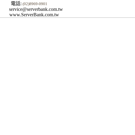
電話:
(02)8969-0901
service@serverbank.com.tw
www.ServerBank.com.tw