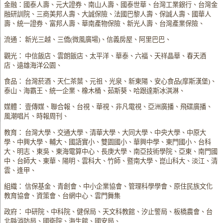
金融：國泰人壽、元大證券、南山人壽、國泰世華、台灣工業銀行、台灣金
融研訓院、三商美邦人壽、大誠保險、法國巴黎人壽、保誠人壽、國華人
壽、統一證券、富邦人壽、華南產物保險、新光人壽、台灣產業保險、
流通： 新光三越、三僑(微風廣場)、信義房屋、阿里巴巴、
觀光： 中信飯店、雲朗飯店、太平洋、華泰、六福、天祥晶華、春天酒
店、遠雄海洋公園、
食品： 台灣菸酒、天仁茶葉、元祖、光泉、新東陽、安心食品(摩斯漢堡)、
泰山、海霸王、統一企業、橡木桶、茹斯葵、哈跟達斯冰淇淋、
媒體： 壹傳媒、聯合報、台視、華視、非凡電視、亞洲廣播、飛碟廣播、
風潮唱片、時報周刊、
教育： 台灣大學、交通大學、清華大學、大同大學、中央大學、中原大
學、中興大學、輔大、國語實小、雙園國小、華興中學、東門國小、台科
大、明志、東吳、東海電算中心、長庚大學、南亞技術學院、亞東、南門國
中、台師大、東華、陽明、雲科大、竹師、暨南大學、崑山科大、淡江、清
雲、逢甲、
組織： 信保基金、青創會、中小企業協會、管理科學學會、原住民族文化
教育協會、資策會、台網中心、雲門舞集
政府： 中研院、中科院、健保局、天文科教館、汐止警局、板橋農會、台
北縣消防局、國衛院、海生館、國安局、