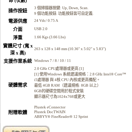
命 (次數)
3 個掃描器按鍵: Up, Down, Scan.
操作按鈕
9 個功能按鈕. 功能按鈕皆可自定義.
24 Vdc/ 0.75 A
電源供應
USB 2.0
介面
1.66 Kgs (3.66 Lbs)
淨重
實體尺寸 (寬 x
263 x 128 x 148 mm (10.36" x 5.02" x 5.83")
深 x 高)
Windows 7 / 8 / 10 / 11
支援作業系統
2.0 GHz CPU處理器或更高 [1]
[1] 使用Windows 系統建議規格：2.8 GHz Intel® Core™
i5處理器 與 4核 CPU 內核或更高備配。
硬體需求
最低 4GB RAM（建議規格: 8GB 以上）
6GB的硬碟空間用於程式安裝
顯示器尺寸為1024x768或更大
Plustek eConnector
Plustek DocTWAIN
附贈軟體
ABBYY® FineReader® 12 Sprint