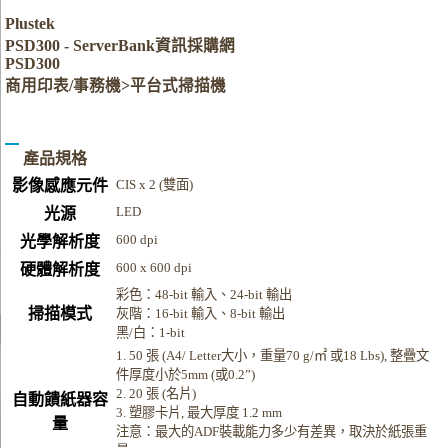
Plustek
PSD300 - ServerBank資訊採購網
PSD300
商用印表/事務機>平台式掃描機
產品規格
影像感應元件
CIS x 2 (雙面)
LED
光源
600 dpi
光學解析度
600 x 600 dpi
硬體解析度
彩色：48-bit 輸入、24-bit 輸出
掃描模式
灰階：16-bit 輸入、8-bit 輸出
黑/白：1-bit
1. 50 張 (A4/ Letter大小，重量70 g/㎡ 或18 Lbs), 整疊文
件厚度小於5mm (或0.2”)
2. 20 張 (名片)
自動饋紙器容
3. 塑膠卡片, 最大厚度 1.2 mm
量
注意：最大的ADF裝載能力多少有差異，取決於紙張重