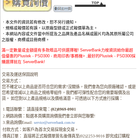
．本文件的資訊若有修改，恕不另行通知。
．規格或報價若有誤，以原廠型錄或正式報價單為主。
．本網站內容或文件當中所提及之品牌及產品名稱或圖片均為其原所屬公司
之版權、商標或註冊商標。
滿一定數量或金額還有多款贈品可供選擇喔! ServerBank力梭資訊給你最超
值優惠的Plustek - PSD300 - 商用印表/事務機> ,最好的Plustek - PSD300採
購選擇就在 ServerBank!
交易及運送保固說明
交易方式：
您不確定以上商品是否符合您的需求?沒關係，我們會為您向原廠確認。或是
您希望增減以上商品之規格零組件，我們都可彈性配合您的需要報價及出
貨。 如您對以上產品規格以及價格滿意，可透過以下方式進行採購：
1.電話聯繫： 請直接來電：
(02)8969-0901
2.網路詢價：點選本頁購買詢價我們會立即與您聯繫!
3.來函詢價Email:
service@serverbank.com.tw
付款方式：如客戶為首次交易採現金交易。
傳真訂單： 直接將正式報價單簽名後傳真至(02)2253-9016 即完成訂購程