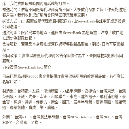
序，我們會於最短時間內電話確認訂單。
寄送時間：依造不同廠牌代理商有所不同，大多數商品於 7 個工作天能送抵
客戶端，我們收到您訂單時會同時回覆您確定交期。
送貨方式：(1) 原廠或是代理商直接配送 (2) 由ServerBank委託宅配或是貨運
公司送達。
送貨範圍：限台灣本島地區，運費由 ServerBank 為您負擔，注意！收件地
址請勿為郵政信箱。
售後服務：若產品本身瑕疵或運送過程導致新品瑕疵，到貨7日內可更換新
品。
保固政策： 實際以原廠及代理商公告保固條件為主，查閱購物說明與保固
服務。
力梭資訊 ServerBank Inc. 簡介
目前已經為超過30000家企業提供IT資訊架構所需的軟硬體設備，各行業知
名客戶如：
製造業：台積電、友達、鴻海精密、力晶半導體、安捷倫、台灣東芝、台灣
英飛凌、正崴、均豪、宏正、和碩聯合、東隆、建興電子、飛利浦明碁、泰
金寶、神通、神達、偉創力、康全、國眾、晨星半導體、廣達電腦、廣穎電
通、聯華氣體、寶成工業、廣運、
外商： 台灣NTT、台灣意法半導體、台灣NEW Balance、台灣NEC、台灣
SONY、台灣富士全祿、