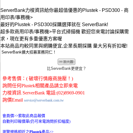
ServerBank力梭資訊給你最超值優惠的Plustek - PSD300 - 商
用印表/事務機>
最好的Plustek - PSD300採購選擇就在 ServerBank!
超多款商用印表/事務機>平台式掃描機 歡迎您來電討論採購需
求，現在更有多重優惠方案喔
本站商品均較同業與網購便宜,企業長期採購 量大另有折扣喔!
ServerBank擴大招募業務同仁！
比ServerBank更便宜？
參考售價：( 破壞行情廠商施壓！)
詢問任何Plustek相關產品請立即來電
力梭資訊 ServerBank 電話:(02)8969-0901
詢價Email
service@serverbank.com.tw
會員價>>
索取此商品報價
自動列印報價單(仍可來電詢問折扣幅度)
瀏覽規格相近之
Plustek
產品>>