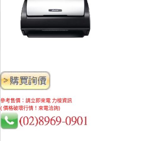
參考售價：請立即來電 力梭資訊
( 價格破壞行情！來電洽詢)