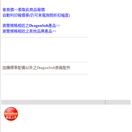
會員價>>
索取此商品報價
自動列印報價單(仍可來電詢問折扣幅度)
瀏覽規格相近之
DragonSoft
產品>>
瀏覽規格相近之其他品牌產品>>
加購
標準配備以外之DragonSoft原廠配件