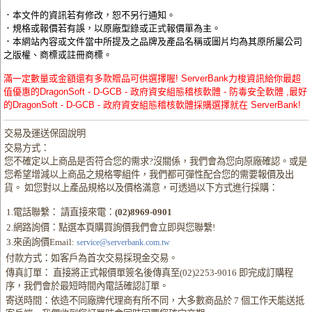
．本文件的資訊若有修改，恕不另行通知。
．規格或報價若有誤，以原廠型錄或正式報價單為主。
．本網站內容或文件當中所提及之品牌及產品名稱或圖片均為其原所屬公司
之版權、商標或註冊商標。
滿一定數量或金額還有多款贈品可供選擇喔! ServerBank力梭資訊給你最超
值優惠的DragonSoft - D-GCB - 政府資安組態稽核軟體 - 防毒安全軟體 ,最好
的DragonSoft - D-GCB - 政府資安組態稽核軟體採購選擇就在 ServerBank!
交易及運送保固說明
交易方式：
您不確定以上商品是否符合您的需求?沒關係，我們會為您向原廠確認。或是
您希望增減以上商品之規格零組件，我們都可彈性配合您的需要報價及出
貨。 如您對以上產品規格以及價格滿意，可透過以下方式進行採購：
1.電話聯繫： 請直接來電：
(02)8969-0901
2.網路詢價：點選本頁購買詢價我們會立即與您聯繫!
3.來函詢價Email:
service@serverbank.com.tw
付款方式：如客戶為首次交易採現金交易。
傳真訂單： 直接將正式報價單簽名後傳真至(02)2253-9016 即完成訂購程
序，我們會於最短時間內電話確認訂單。
寄送時間：依造不同廠牌代理商有所不同，大多數商品於 7 個工作天能送抵