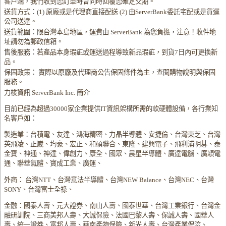
客戶端，我們收到您訂單時會同時回覆您確定交期。
送貨方式：(1) 原廠或是代理商直接配送 (2) 由ServerBank委託宅配或是貨運
公司送達。
送貨範圍：限台灣本島地區，運費由 ServerBank 為您負擔，注意！收件地
址請勿為郵政信箱。
售後服務：若產品本身瑕疵或運送過程導致新品瑕疵，到貨7日內可更換新
品。
保固政策： 實際以原廠及代理商公告保固條件為主，查閱購物說明與保固
服務。
力梭資訊 ServerBank Inc. 簡介
目前已經為超過30000家企業提供IT資訊架構所需的軟硬體設備，各行業知
名客戶如：
製造業：台積電、友達、鴻海精密、力晶半導體、安捷倫、台灣東芝、台灣
英飛凌、正崴、均豪、宏正、和碩聯合、東隆、建興電子、飛利浦明碁、泰
金寶、神通、神達、偉創力、康全、國眾、晨星半導體、廣達電腦、廣穎電
通、聯華氣體、寶成工業、廣運、
外商： 台灣NTT、台灣意法半導體、台灣NEW Balance、台灣NEC、台灣
SONY、台灣富士全祿、
金融：國泰人壽、元大證券、南山人壽、國泰世華、台灣工業銀行、台灣金
融研訓院、三商美邦人壽、大誠保險、法國巴黎人壽、保誠人壽、國華人
壽、統一證券、富邦人壽、華南產物保險、新光人壽、台灣產業保險、