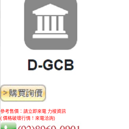
參考售價：請立即來電 力梭資訊
( 價格破壞行情！來電洽詢)