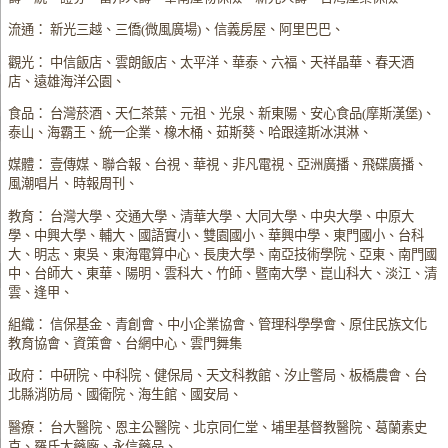
流通： 新光三越、三僑(微風廣場)、信義房屋、阿里巴巴、
觀光： 中信飯店、雲朗飯店、太平洋、華泰、六福、天祥晶華、春天酒
店、遠雄海洋公園、
食品： 台灣菸酒、天仁茶葉、元祖、光泉、新東陽、安心食品(摩斯漢堡)、
泰山、海霸王、統一企業、橡木桶、茹斯葵、哈跟達斯冰淇淋、
媒體： 壹傳媒、聯合報、台視、華視、非凡電視、亞洲廣播、飛碟廣播、
風潮唱片、時報周刊、
教育： 台灣大學、交通大學、清華大學、大同大學、中央大學、中原大
學、中興大學、輔大、國語實小、雙園國小、華興中學、東門國小、台科
大、明志、東吳、東海電算中心、長庚大學、南亞技術學院、亞東、南門國
中、台師大、東華、陽明、雲科大、竹師、暨南大學、崑山科大、淡江、清
雲、逢甲、
組織： 信保基金、青創會、中小企業協會、管理科學學會、原住民族文化
教育協會、資策會、台網中心、雲門舞集
政府： 中研院、中科院、健保局、天文科教館、汐止警局、板橋農會、台
北縣消防局、國衛院、海生館、國安局、
醫療： 台大醫院、恩主公醫院、北京同仁堂、埔里基督教醫院、葛蘭素史
克、羅氏大藥廠、永信藥品、