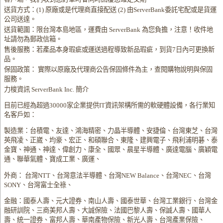
送貨方式：(1) 原廠或是代理商直接配送 (2) 由ServerBank委託宅配或是貨運
公司送達。
送貨範圍：限台灣本島地區，運費由 ServerBank 為您負擔，注意！收件地
址請勿為郵政信箱。
售後服務：若產品本身瑕疵或運送過程導致新品瑕疵，到貨7日內可更換新
品。
保固政策： 實際以原廠及代理商公告保固條件為主，查閱購物說明與保固
服務。
力梭資訊 ServerBank Inc. 簡介
目前已經為超過30000家企業提供IT資訊架構所需的軟硬體設備，各行業知
名客戶如：
製造業：台積電、友達、鴻海精密、力晶半導體、安捷倫、台灣東芝、台灣
英飛凌、正崴、均豪、宏正、和碩聯合、東隆、建興電子、飛利浦明碁、泰
金寶、神通、神達、偉創力、康全、國眾、晨星半導體、廣達電腦、廣穎電
通、聯華氣體、寶成工業、廣運、
外商： 台灣NTT、台灣意法半導體、台灣NEW Balance、台灣NEC、台灣
SONY、台灣富士全祿、
金融：國泰人壽、元大證券、南山人壽、國泰世華、台灣工業銀行、台灣金
融研訓院、三商美邦人壽、大誠保險、法國巴黎人壽、保誠人壽、國華人
壽、統一證券、富邦人壽、華南產物保險、新光人壽、台灣產業保險、