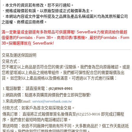
．本文件的資訊若有修改，恕不另行通知。
．規格或報價若有誤，以原廠型錄或正式報價單為主。
．本網站內容或文件當中所提及之品牌及產品名稱或圖片均為其原所屬公司
之版權、商標或註冊商標。
滿一定數量或金額還有多款贈品可供選擇喔! ServerBank力梭資訊給你最超
值優惠的Formlabs - Form 3B+ - 商用印表/事務機> ,最好的Formlabs - Form
3B+採購選擇就在 ServerBank!
交易及運送保固說明
交易方式：
您不確定以上商品是否符合您的需求?沒關係，我們會為您向原廠確認。或是
您希望增減以上商品之規格零組件，我們都可彈性配合您的需要報價及出
貨。 如您對以上產品規格以及價格滿意，可透過以下方式進行採購：
1.電話聯繫： 請直接來電：
(02)8969-0901
2.網路詢價：點選本頁購買詢價我們會立即與您聯繫!
3.來函詢價Email:
service@serverbank.com.tw
付款方式：如客戶為首次交易採現金交易。
傳真訂單： 直接將正式報價單簽名後傳真至(02)2253-9016 即完成訂購程
序，我們會於最短時間內電話確認訂單。
寄送時間：依造不同廠牌代理商有所不同，大多數商品於 7 個工作天能送抵
客戶端，我們收到您訂單時會同時回覆您確定交期。