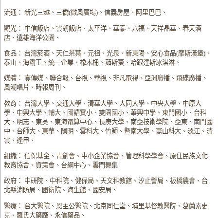
流通： 新光三越、三僑(微風廣場)、信義房屋、阿里巴巴、
觀光： 中信飯店、雲朗飯店、太平洋、華泰、六福、天祥晶華、春天酒
店、遠雄海洋公園、
食品： 台灣菸酒、天仁茶葉、元祖、光泉、新東陽、安心食品(摩斯漢堡)、
泰山、海霸王、統一企業、橡木桶、茹斯葵、哈跟達斯冰淇淋、
媒體： 壹傳媒、聯合報、台視、華視、非凡電視、亞洲廣播、飛碟廣播、
風潮唱片、時報周刊、
教育： 台灣大學、交通大學、清華大學、大同大學、中央大學、中原大
學、中興大學、輔大、國語實小、雙園國小、華興中學、東門國小、台科
大、明志、東吳、東海電算中心、長庚大學、南亞技術學院、亞東、南門國
中、台師大、東華、陽明、雲科大、竹師、暨南大學、崑山科大、淡江、清
雲、逢甲、
組織： 信保基金、青創會、中小企業協會、管理科學學會、原住民族文化
教育協會、資策會、台網中心、雲門舞集
政府： 中研院、中科院、健保局、天文科教館、汐止警局、板橋農會、台
北縣消防局、國衛院、海生館、國安局、
醫療： 台大醫院、恩主公醫院、北京同仁堂、埔里基督教醫院、葛蘭素史
克、羅氏大藥廠、永信藥品、