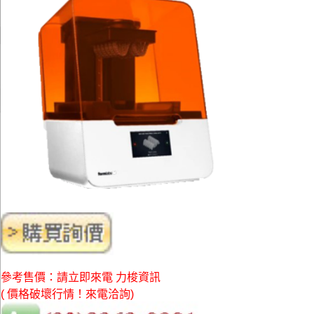
參考售價：請立即來電 力梭資訊
( 價格破壞行情！來電洽詢)