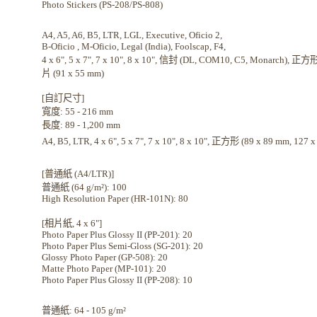
Photo Stickers (PS-208/PS-808)
A4, A5, A6, B5, LTR, LGL, Executive, Oficio 2,
B-Oficio , M-Oficio, Legal (India), Foolscap, F4,
4 x 6", 5 x 7", 7 x 10", 8 x 10", 信封 (DL, COM10, C5, Monarch), 正方
片 (91 x 55 mm)
[自訂尺寸]
寬度: 55 - 216 mm
長度: 89 - 1,200 mm
A4, B5, LTR, 4 x 6", 5 x 7", 7 x 10", 8 x 10", 正方形 (89 x 89 mm, 127
[普通紙 (A4/LTR)]
普通紙 (64 g/m²): 100
High Resolution Paper (HR-101N): 80
[相片紙, 4 x 6"]
Photo Paper Plus Glossy II (PP-201): 20
Photo Paper Plus Semi-Gloss (SG-201): 20
Glossy Photo Paper (GP-508): 20
Matte Photo Paper (MP-101): 20
Photo Paper Plus Glossy II (PP-208): 10
普通紙: 64 - 105 g/m²