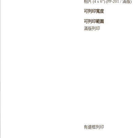
相片 (4 x 6") (PP-201 / 滿版)
可列印寬度
可列印範圍
滿版列印
有邊框列印