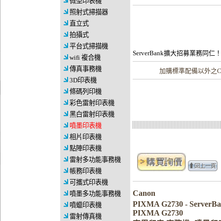
微型印表機
照射式掃描器
直立式
拍攝式
平台式掃描機
ServerBank擴大招募業務同仁
wifi 複合機
傳真事務機
加購
標準配備以外之C
3D印表機
條碼列印機
彩色雷射印表機
黑白雷射印表機
噴墨印表機
相片印表機
點陣印表機
雷射多功能事務機
帳務印表機
可攜式印表機
Canon
噴墨多功能事務機
PIXMA G2730 - Serv
噴蠟印表機
PIXMA G2730
雷射傳真機