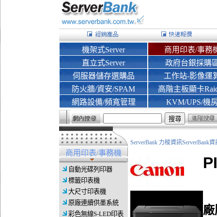
機架式Server
商用印表/事務
直立式Server
政府台銀採購
伺服器儲存選購品
工作站-影像運
防火牆/資安/SPAM
高階主板顯卡Rai
網路設備/頻寬管理
KVM/UPS/機
ServerBank 力梭資訊ServerBa
商用印表/事務機
P
自動光碟列印器
標籤印表機
大尺寸印表機
原廠連續供墨系統
廠
彩色無線S-LED印表