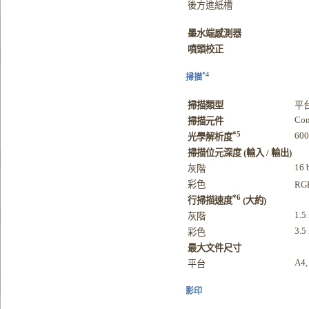
後方進紙槽
墨水端感測器
噴頭校正
*4
掃描
掃描類型
平
Con
掃描元件
*5
600
光學解析度
掃描位元深度 (輸入 / 輸出)
16 b
灰階
彩色
RGB
*6
行掃描速度
(大約)
1.5
灰階
3.5
彩色
最大文件尺寸
A4,
平台
影印