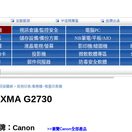
機
視訊會議/監控安全
電腦PC
區
儲存設備/備份方案
NB筆電/平板/AIO
算
液晶電視/螢幕
影印機/繪圖機
d卡
投影機
微軟軟體專區
房
郵件伺服器
防毒安全軟體
>
nk資訊採購網
商用印表/事務機>
噴墨印表機
IXMA G2730
牌：Canon
>>瀏覽
Canon
全部產品