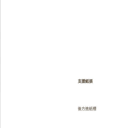
支援紙張
後方進紙槽