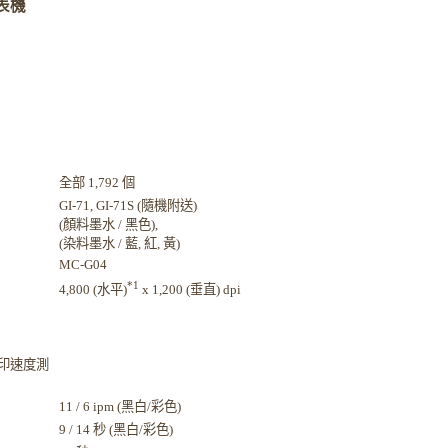
表機
全部 1,792 個
GI-71, GI-71S (隨機附送)
(顏料墨水 / 黑色),
(染料墨水 / 藍, 紅
, 黃)
MC-G04
*1
4,800 (水平)
x 1,200 (垂直) dpi
印速度測
11 / 6 ipm (黑白/彩色)
9 / 14 秒 (黑白/彩色)