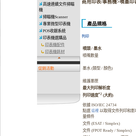
商用印表/事務機>噴墨印
高速連續文件掃瞄
機
掃瞄機Scanner
產品規格
專業微型印表機
POS收銀系統
列印
印表機選購品
印表機配件
噴頭 / 墨水
印表機耗材
噴嘴數量
促銷活動
墨水 (類型 / 顏色)
維護墨匣
最大列印解析度
*2
列印速度
(大約)
依據 ISO/IEC 24734
點選
以取得文件列印和影
這裡
量條件
文件 (ESAT / Simplex)
文件 (FPOT Ready / Simplex)