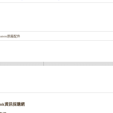
！
anon原廠配件
erBank資訊採購網