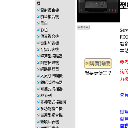
機
型
雷射複合機
噴墨複合機
黑白
彩色
Se
傳真複合機
PIX
雷射印表機
超
存摺印表機
本
輕薄型掃瞄器
參考
圖書掃瞄機
網路掃瞄器
詢問
想要更便宜？
大尺寸掃瞄機
力梭資
饋紙式掃描器
可攜式掃描器
會員
SP系列
非接觸式掃描機
多功能複合機
瀏
量產型複合機
瀏
微噴印表機
自