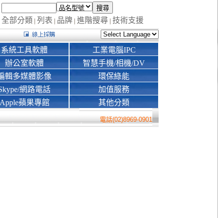
全部分類
列表
品牌
進階搜尋
技術支援
|
|
|
|
系統工具軟體
工業電腦IPC
辦公室軟體
智慧手機/相機/DV
編輯多媒體影像
環保綠能
Skype/網路電話
加值服務
Apple蘋果專館
其他分類
電話(02)8969-0901