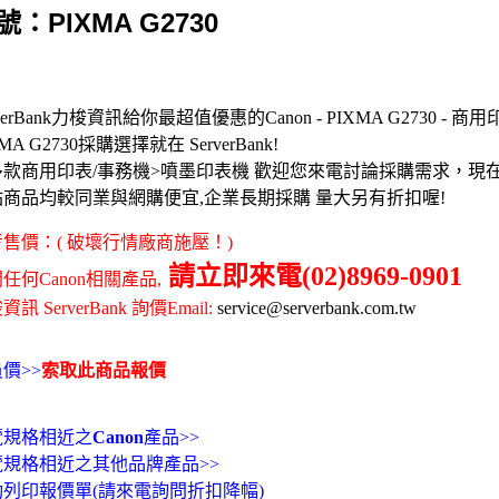
號：PIXMA G2730
rverBank力梭資訊給你最超值優惠的Canon - PIXMA G2730 - 商用
MA G2730採購選擇就在 ServerBank!
多款商用印表/事務機>噴墨印表機 歡迎您來電討論採購需求，現
站商品均較同業與網購便宜,企業長期採購 量大另有折扣喔!
售價：( 破壞行情廠商施壓！)
請立即來電(02)8969-0901
任何Canon相關產品,
訊 ServerBank 詢價Email:
service@serverbank.com.tw
價>>
索取此商品報價
覽規格相近之
Canon
產品>>
覽規格相近之其他品牌產品>>
動列印報價單(請來電詢問折扣降幅)