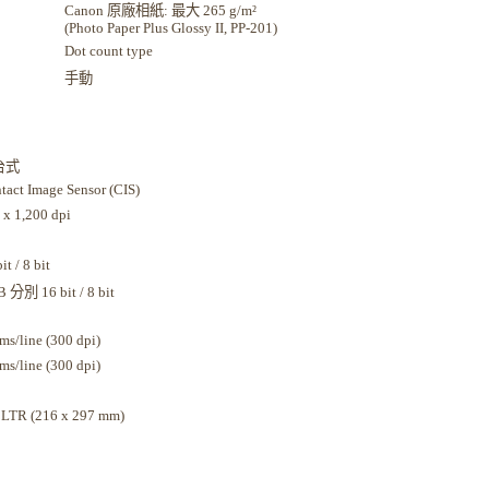
Canon 原廠相紙: 最大 265 g/m²
(Photo Paper Plus Glossy II, PP-201)
Dot count type
手動
台式
tact Image Sensor (CIS)
 x 1,200 dpi
it / 8 bit
 分別 16 bit / 8 bit
 ms/line (300 dpi)
 ms/line (300 dpi)
 LTR (216 x 297 mm)