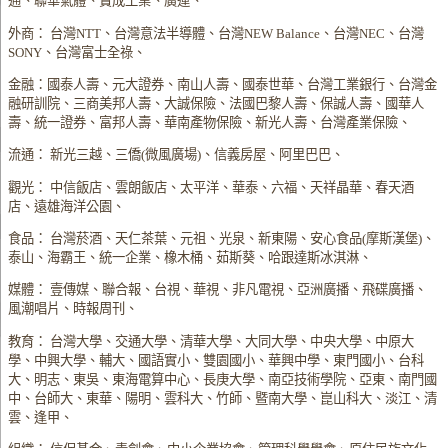
通、聯華氣體、寶成工業、廣運、
外商： 台灣NTT、台灣意法半導體、台灣NEW Balance、台灣NEC、台灣
SONY、台灣富士全祿、
金融：國泰人壽、元大證券、南山人壽、國泰世華、台灣工業銀行、台灣金
融研訓院、三商美邦人壽、大誠保險、法國巴黎人壽、保誠人壽、國華人
壽、統一證券、富邦人壽、華南產物保險、新光人壽、台灣產業保險、
流通： 新光三越、三僑(微風廣場)、信義房屋、阿里巴巴、
觀光： 中信飯店、雲朗飯店、太平洋、華泰、六福、天祥晶華、春天酒
店、遠雄海洋公園、
食品： 台灣菸酒、天仁茶葉、元祖、光泉、新東陽、安心食品(摩斯漢堡)、
泰山、海霸王、統一企業、橡木桶、茹斯葵、哈跟達斯冰淇淋、
媒體： 壹傳媒、聯合報、台視、華視、非凡電視、亞洲廣播、飛碟廣播、
風潮唱片、時報周刊、
教育： 台灣大學、交通大學、清華大學、大同大學、中央大學、中原大
學、中興大學、輔大、國語實小、雙園國小、華興中學、東門國小、台科
大、明志、東吳、東海電算中心、長庚大學、南亞技術學院、亞東、南門國
中、台師大、東華、陽明、雲科大、竹師、暨南大學、崑山科大、淡江、清
雲、逢甲、