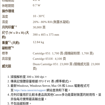
待機期間
0.7 W
休眠期間
操作環境
10 - 30°C
溫度
濕度
20% - 80% RH (無露水凝結)
*4
30,000 頁
月列印量
尺寸 (W x D x H) (大
390 x 405 x 375 mm
約)
*5
12.84 kg
重量
(大約)
*6
碳粉匣
標準
Cartridge 051: 1,700 頁 (隨機碳粉匣: 1,700 頁)
高容量
Cartridge 051H : 4,100 頁
Drum Cartridge 051: 23,000 頁 (隨機感光鼓: 23,000
感光鼓
頁)
掃描解析度 300 x 300 dpi。
傳真記憶體容量根據 ITU-T #1 表 (標準模式)。
最新Windows, Windows Server, Mac OS 和 Linux 驅動程式可
至
網站查詢和下載。
https://asia.canon/en/support
月列印量用於比較本產品與其他Canon多功能雷射裝置的耐用性，並
非指每月實際最高輸出量。
不包括碳粉匣。