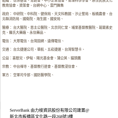
組織： 信保基金、青創會、中小企業協會、管理科學學會、原住民族文化
教育協會、資策會、台網中心、雲門舞集
政府： 中研院、中科院、健保局、天文科教館、汐止警局、板橋農會、台
北縣消防局、國衛院、海生館、國安局、
醫療： 台大醫院、恩主公醫院、北京同仁堂、埔里基督教醫院、葛蘭素史
克、羅氏大藥廠、永信藥品、
電信： 大眾電信、台灣固網、遠傳電信、
交通： 台北捷運公司、華航、五崧捷運、台灣智慧卡、
公益：喜憨兒、伊甸、陽光基金會、蒲公英、貓頭鷹
宗教： 中台禪寺、基督教行道會、基督教浸信會、
軍方： 空軍司令部、國防醫學院、
ServerBank 由力梭資訊股份有限公司建置@
新北市板橋區文化路一段268號3樓