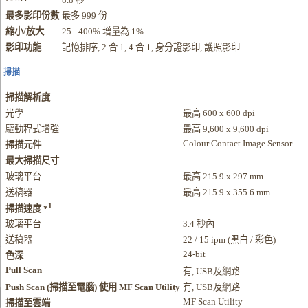
最多影印份數
最多 999 份
縮小/放大
25 - 400% 增量為 1%
影印功能
記憶排序, 2 合 1, 4 合 1, 身分證影印, 護照影印
掃描
掃描解析度
光學
最高 600 x 600 dpi
驅動程式增強
最高 9,600 x 9,600 dpi
Colour Contact Image Sensor
掃描元件
最大掃描尺寸
玻璃平台
最高 215.9 x 297 mm
送稿器
最高 215.9 x 355.6 mm
1
掃描速度 *
玻璃平台
3.4 秒內
送稿器
22 / 15 ipm (黑白 / 彩色)
24-bit
色深
Pull Scan
有, USB及網路
Push Scan (掃描至電腦) 使用 MF Scan Utility
有, USB及網路
MF Scan Utility
掃描至雲端