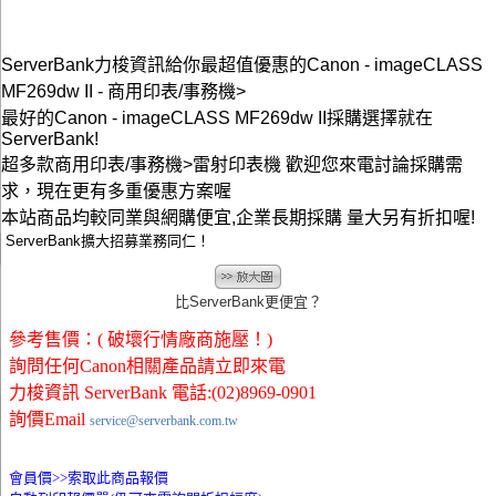
ServerBank力梭資訊給你最超值優惠的Canon - imageCLASS
MF269dw II - 商用印表/事務機>
最好的Canon - imageCLASS MF269dw II採購選擇就在
ServerBank!
超多款商用印表/事務機>雷射印表機 歡迎您來電討論採購需
求，現在更有多重優惠方案喔
本站商品均較同業與網購便宜,企業長期採購 量大另有折扣喔!
ServerBank擴大招募業務同仁！
比ServerBank更便宜？
參考售價：( 破壞行情廠商施壓！)
詢問任何Canon相關產品請立即來電
力梭資訊 ServerBank 電話:(02)8969-0901
詢價Email
service@serverbank.com.tw
會員價>>
索取此商品報價