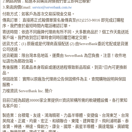
2.網路詢價：點選本頁購買詢價我們會立即與您聯繫!
3.來函詢價Email:
service@serverbank.com.tw
付款方式：如客戶為首次交易採現金交易。
傳真訂單： 直接將正式報價單簽名後傳真至(02)2253-9016 即完成訂購程
序，我們會於最短時間內電話確認訂單。
寄送時間：依造不同廠牌代理商有所不同，大多數商品於 7 個工作天能送抵
客戶端，我們收到您訂單時會同時回覆您確定交期。
送貨方式：(1) 原廠或是代理商直接配送 (2) 由ServerBank委託宅配或是貨運
公司送達。
送貨範圍：限台灣本島地區，運費由 ServerBank 為您負擔，注意！收件地
址請勿為郵政信箱。
售後服務：若產品本身瑕疵或運送過程導致新品瑕疵，到貨7日內可更換新
品。
保固政策： 實際以原廠及代理商公告保固條件為主，查閱購物說明與保固
服務。
力梭資訊 ServerBank Inc. 簡介
目前已經為超過30000家企業提供IT資訊架構所需的軟硬體設備，各行業知
名客戶如：
製造業：台積電、友達、鴻海精密、力晶半導體、安捷倫、台灣東芝、台灣
英飛凌、正崴、均豪、宏正、和碩聯合、東隆、建興電子、飛利浦明碁、泰
金寶、神通、神達、偉創力、康全、國眾、晨星半導體、廣達電腦、廣穎電