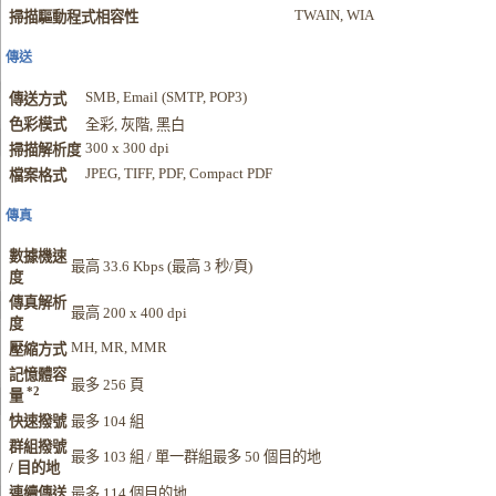
TWAIN, WIA
掃描驅動程式相容性
傳送
SMB, Email (SMTP, POP3)
傳送方式
色彩模式
全彩, 灰階, 黑白
300 x 300 dpi
掃描解析度
JPEG, TIFF, PDF, Compact PDF
檔案格式
傳真
數據機速
最高 33.6 Kbps (最高 3 秒/頁)
度
傳真解析
最高 200 x 400 dpi
度
MH, MR, MMR
壓縮方式
記憶體容
最多 256 頁
*2
量
快速撥號
最多 104 組
群組撥號
最多 103 組 / 單一群組最多 50 個目的地
/ 目的地
連續傳送
最多 114 個目的地