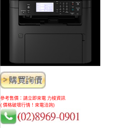
參考售價：請立即來電 力梭資訊
( 價格破壞行情！來電洽詢)