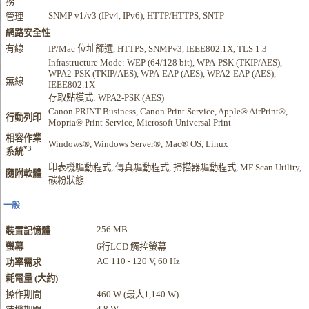
務
SNMP v1/v3 (IPv4, IPv6), HTTP/HTTPS, SNTP
管理
網路安全性
有線
IP/Mac 位址篩選, HTTPS, SNMPv3, IEEE802.1X, TLS 1.3
Infrastructure Mode: WEP (64/128 bit), WPA-PSK (TKIP/AES),
WPA2-PSK (TKIP/AES), WPA-EAP (AES), WPA2-EAP (AES),
無線
IEEE802.1X
存取點模式: WPA2-PSK (AES)
Canon PRINT Business, Canon Print Service, Apple® AirPrint®,
行動列印
Mopria® Print Service, Microsoft Universal Print
相容作業
Windows®, Windows Server®, Mac® OS, Linux
*3
系統
印表機驅動程式, 傳真驅動程式, 掃描器驅動程式, MF Scan Utility,
隨附軟體
碳粉狀態
一般
256 MB
裝置記憶體
螢幕
6行LCD 觸控螢幕
AC 110 - 120 V, 60 Hz
功率需求
耗電量 (大約)
操作期間
460 W (最大1,140 W)
4.8 W