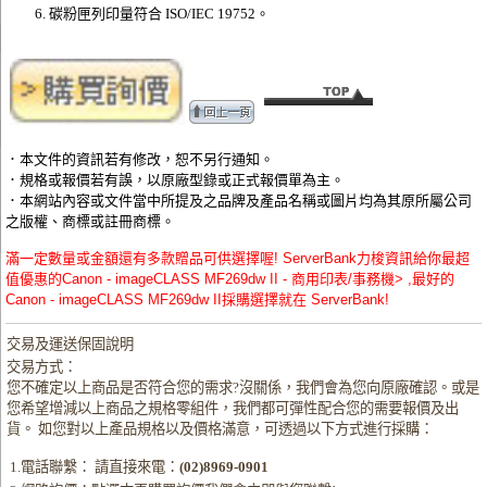
碳粉匣列印量符合 ISO/IEC 19752。
．本文件的資訊若有修改，恕不另行通知。
．規格或報價若有誤，以原廠型錄或正式報價單為主。
．本網站內容或文件當中所提及之品牌及產品名稱或圖片均為其原所屬公司
之版權、商標或註冊商標。
滿一定數量或金額還有多款贈品可供選擇喔! ServerBank力梭資訊給你最超
值優惠的Canon - imageCLASS MF269dw II - 商用印表/事務機> ,最好的
Canon - imageCLASS MF269dw II採購選擇就在 ServerBank!
交易及運送保固說明
交易方式：
您不確定以上商品是否符合您的需求?沒關係，我們會為您向原廠確認。或是
您希望增減以上商品之規格零組件，我們都可彈性配合您的需要報價及出
貨。 如您對以上產品規格以及價格滿意，可透過以下方式進行採購：
1.電話聯繫： 請直接來電：
(02)8969-0901