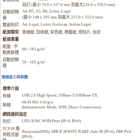
自訂 (最小 76.0 x 127.0 mm 到最大216.0 x 356.0 mm)
A4, B5, A5, B6, Letter, Legal
自動送稿
(最小 148 x 105 mm 到最大 215.9 x 355.6 mm)
器
A4, Legal, Letter, Foolscap, Indian Legal
雙面列印
紙張類型
普通紙, 回收紙, 彩色紙, 標籤紙, 明信片, 信封
紙張重量
紙盤 / 手
60 - 163 g/m²
動進紙槽
自動送稿
50 - 105 g/m²
器
連線能力與軟體
標準介面
USB 2.0 High Speed, 10Base-T/100Base-TX
有線
Wi-Fi 802.11b/g/n
無線
(Infrastructure Mode, WPS, Direct Connection)
網路通訊協定
LPD, RAW, WSD-Print (IPv4, IPv6)
列印
TCP/IP 應
Bonjour(mDNS), DHCP, BOOTP, RARP, Auto IP (IPv4), DHCPv6
用程式服
(IPv6)