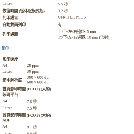
Letter
5.5 秒
恢復時間 (從休眠模式起)
3.2 秒
UFR II LT, PCL 6
列印語言
自動雙面列印
有
上/下/左/右邊距: 5 mm
列印邊距
上/下/左/右邊距: 10 mm (信封)
影印
影印速度
A4
28 ppm
Letter
30 ppm
300 × 600 dpi
影印解析度
600 × 600 dpi
首頁影印時間 (FCOT) (大約)
玻璃平台
A4
7.8 秒
Letter
7.5 秒
首頁影印時間 (FCOT) (大約)
ADF
A4
9.1 秒
Letter
8.8 秒