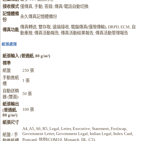
接收模式
僅傳真, 手動, 答錄, 傳真/電話自動切換
記憶體備
永久傳真記憶體備份
份
傳真轉送, 雙存取, 遠端接收, 電腦傳真(僅限傳輸), DRPD, ECM, 自
傳真功能
動重撥, 傳真活動報告, 傳真活動結果報告, 傳真活動管理報告
紙張處理
紙張輸入 (普通紙, 80 g/m²)
標準
紙盤
250 張
手動進紙
1 張
槽
自動送稿
50 張
器 (雙面)
紙張輸出
100 張
(普通紙,
80 g/m²)
紙張尺寸
A4, A5, A6, B5, Legal, Letter, Executive, Statement, Foolscap,
Government Letter, Government Legal, Indian Legal, Index Card,
紙盤 / 手
Postcard, 信封(COM10, Monarch, DL, C5),
動進紙槽