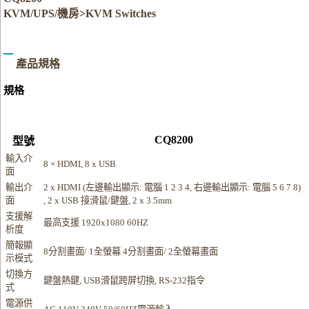
KVM/UPS/機房>KVM Switches
產品規格
規格
CQ8200
型號
輸入介
8 × HDMI, 8 x USB
面
輸出介
2 x HDMI (左邊輸出顯示: 電腦 1 2 3 4, 右邊輸出顯示: 電腦 5 6 7 8)
面
, 2 x USB 接滑鼠/鍵盤, 2 x 3.5mm
支援解
最高支援 1920x1080 60HZ
析度
簡報顯
8分割畫面/ 1全螢幕 4分割畫面/ 2全螢幕畫面
示模式
切換方
鍵盤熱鍵, USB滑鼠跨屏切換, RS-232指令
式
電源供