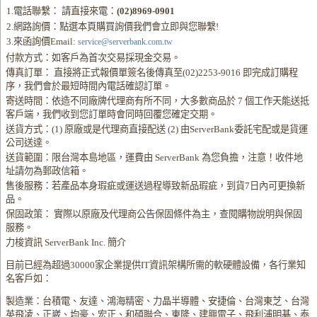
1.電話聯繫： 請直接來電：
(02)8969-0901
2.網路詢價：點選本頁購買詢價我們會立即與您聯繫!
3.來函詢價Email:
service@serverbank.com.tw
付款方式：如客戶為首次交易採現金交易。
傳真訂單： 直接將正式報價單簽名後傳真至(02)2253-9016 即完成訂購程
序，我們會於最短時間內電話確認訂單。
寄送時間：依造不同廠牌代理商有所不同，大多數商品於 7 個工作天能送抵
客戶端，我們收到您訂單時會同時回覆您確定交期。
送貨方式：(1) 原廠或是代理商直接配送 (2) 由ServerBank委託宅配或是貨運
公司送達。
送貨範圍：限台灣本島地區，運費由 ServerBank 為您負擔，注意！收件地
址請勿為郵政信箱。
售後服務：若產品本身瑕疵或運送過程導致新品瑕疵，到貨7日內可更換新
品。
保固政策： 實際以原廠及代理商公告保固條件為主，查閱購物說明與保固
服務。
力梭資訊 ServerBank Inc. 簡介
目前已經為超過30000家企業提供IT資訊架構所需的軟硬體設備，各行業知
名客戶如：
製造業：台積電、友達、鴻海精密、力晶半導體、安捷倫、台灣東芝、台灣
英飛凌、正崴、均豪、宏正、和碩聯合、東隆、建興電子、飛利浦明碁、泰