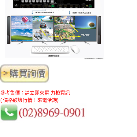
參考售價：請立即來電 力梭資訊
( 價格破壞行情！來電洽詢)