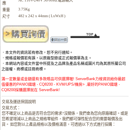
AC 110V-240V 50/60HZ電源輸入
應
3.75Kg
重量
482 x 242 x 44mm ( LxWxH )
尺寸
．本文件的資訊若有修改，恕不另行通知。
．規格或報價若有誤，以原廠型錄或正式報價單為主。
．本網站內容或文件當中所提及之品牌及產品名稱或圖片均為其原所屬公司
之版權、商標或註冊商標。
滿一定數量或金額還有多款贈品可供選擇喔! ServerBank力梭資訊給你最超
值優惠的PANIO國塘 - CQ8200 - KVM/UPS/機房> ,最好的PANIO國塘 -
CQ8200採購選擇就在 ServerBank!
交易及運送保固說明
交易方式：
您不確定以上商品是否符合您的需求?沒關係，我們會為您向原廠確認。或是
您希望增減以上商品之規格零組件，我們都可彈性配合您的需要報價及出
貨。 如您對以上產品規格以及價格滿意，可透過以下方式進行採購：