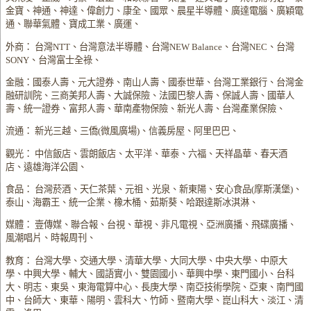
金寶、神通、神達、偉創力、康全、國眾、晨星半導體、廣達電腦、廣穎電
通、聯華氣體、寶成工業、廣運、
外商： 台灣NTT、台灣意法半導體、台灣NEW Balance、台灣NEC、台灣
SONY、台灣富士全祿、
金融：國泰人壽、元大證券、南山人壽、國泰世華、台灣工業銀行、台灣金
融研訓院、三商美邦人壽、大誠保險、法國巴黎人壽、保誠人壽、國華人
壽、統一證券、富邦人壽、華南產物保險、新光人壽、台灣產業保險、
流通： 新光三越、三僑(微風廣場)、信義房屋、阿里巴巴、
觀光： 中信飯店、雲朗飯店、太平洋、華泰、六福、天祥晶華、春天酒
店、遠雄海洋公園、
食品： 台灣菸酒、天仁茶葉、元祖、光泉、新東陽、安心食品(摩斯漢堡)、
泰山、海霸王、統一企業、橡木桶、茹斯葵、哈跟達斯冰淇淋、
媒體： 壹傳媒、聯合報、台視、華視、非凡電視、亞洲廣播、飛碟廣播、
風潮唱片、時報周刊、
教育： 台灣大學、交通大學、清華大學、大同大學、中央大學、中原大
學、中興大學、輔大、國語實小、雙園國小、華興中學、東門國小、台科
大、明志、東吳、東海電算中心、長庚大學、南亞技術學院、亞東、南門國
中、台師大、東華、陽明、雲科大、竹師、暨南大學、崑山科大、淡江、清