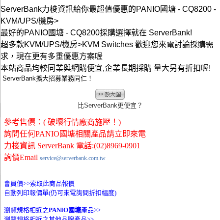
ServerBank力梭資訊給你最超值優惠的PANIO國塘 - CQ8200 -
KVM/UPS/機房>
最好的PANIO國塘 - CQ8200採購選擇就在 ServerBank!
超多款KVM/UPS/機房>KVM Switches 歡迎您來電討論採購需
求，現在更有多重優惠方案喔
本站商品均較同業與網購便宜,企業長期採購 量大另有折扣喔!
ServerBank擴大招募業務同仁！
比ServerBank更便宜？
參考售價：( 破壞行情廠商施壓！)
詢問任何PANIO國塘相關產品請立即來電
力梭資訊 ServerBank 電話:(02)8969-0901
詢價Email
service@serverbank.com.tw
會員價>>
索取此商品報價
自動列印報價單(仍可來電詢問折扣幅度)
瀏覽規格相近之
PANIO國塘
產品>>
瀏覽規格相近之其他品牌產品>>