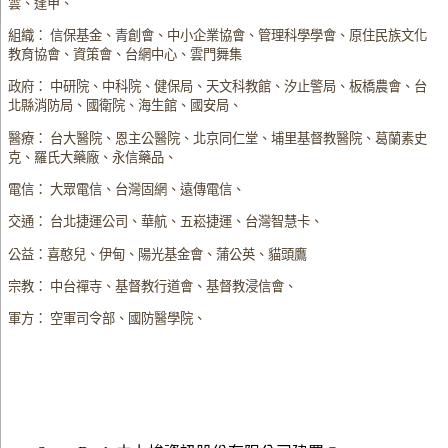
雲、逢甲、
組織： 信保基金、青創會、中小企業協會、管理科學學會、原住民族文化
教育協會、資策會、台網中心、雲門舞集
政府： 中研院、中科院、健保局、天文科教館、汐止警局、板橋農會、台
北縣消防局、國衛院、海生館、國安局、
醫療： 台大醫院、恩主公醫院、北京同仁堂、埔里基督教醫院、葛蘭素史
克、羅氏大藥廠、永信藥品、
電信： 大眾電信、台灣固網、遠傳電信、
交通： 台北捷運公司、華航、五崧捷運、台灣智慧卡、
公益：喜憨兒、伊甸、陽光基金會、蒲公英、貓頭鷹
宗教： 中台禪寺、基督教行道會、基督教浸信會、
軍方： 空軍司令部、國防醫學院、