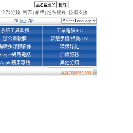
全部分類
列表
品牌
進階搜尋
技術支援
|
|
|
|
系統工具軟體
工業電腦IPC
辦公室軟體
智慧手機/相機/DV
編輯多媒體影像
環保綠能
Skype/網路電話
加值服務
Apple蘋果專館
其他分類
電話(02)8969-0901