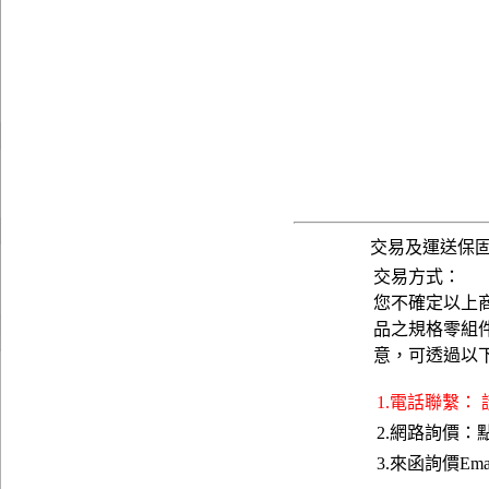
交易及運送保
交易方式：
您不確定以上
品之規格零組
意，可透過以
1.電話聯繫：
2.網路詢價：
3.來函詢價Emai