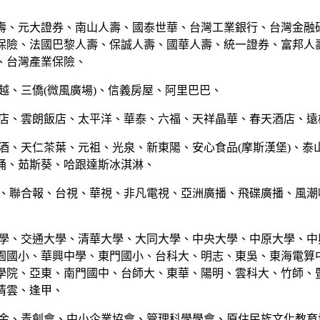
壽、元大證券、南山人壽、國泰世華、台灣工業銀行、台灣金融
保險、法國巴黎人壽、保誠人壽、國華人壽、統一證券、富邦人
、台灣產業保險、
越、三僑(微風廣場)、信義房屋、阿里巴巴、
飯店、雲朗飯店、太平洋、華泰、六福、天祥晶華、春天酒店、遠
菸酒、天仁茶葉、元祖、光泉、新東陽、安心食品(摩斯漢堡)、泰
桶、茹斯葵、哈跟達斯冰淇淋、
媒、聯合報、台視、華視、非凡電視、亞洲廣播、飛碟廣播、風潮
大學、交通大學、清華大學、大同大學、中央大學、中原大學、中
園國小、華興中學、東門國小、台科大、明志、東吳、東海電算
學院、亞東、南門國中、台師大、東華、陽明、雲科大、竹師、
清雲、逢甲、
基金、青創會、中小企業協會、管理科學學會、原住民族文化教育