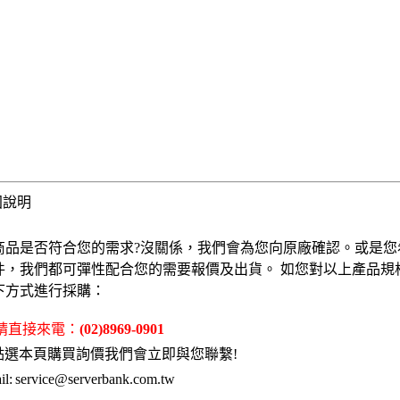
固說明
商品是否符合您的需求?沒關係，我們會為您向原廠確認。或是您
件，我們都可彈性配合您的需要報價及出貨。 如您對以上產品規
下方式進行採購：
 請直接來電：
(02)8969-0901
點選本頁購買詢價我們會立即與您聯繫!
l:
service@serverbank.com.tw