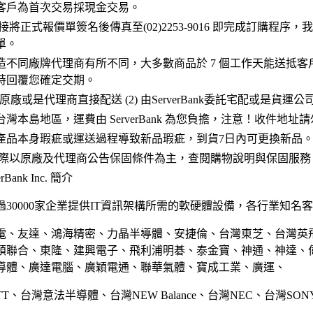
客戶為首次交易採現金交易。
接將正式報價單簽名後傳真至(02)2253-9016 即完成訂購程序
單。
造不同廠牌代理商有所不同，大多數商品於 7 個工作天能送抵客
時回覆您確定交期。
 原廠或是代理商直接配送 (2) 由ServerBank委託宅配或是貨運
灣本島地區，運費由 ServerBank 為您負擔，注意！收件地址
產品本身瑕疵或運送過程導致新品瑕疵，到貨7日內可更換新品
實際以原廠及代理商公告保固條件為主，查閱購物說明與保固服務
Bank Inc. 簡介
30000家企業提供IT資訊架構所需的軟硬體設備，各行業知名
電、友達、鴻海精密、力晶半導體、安捷倫、台灣東芝、台灣英
碩聯合、東隆、建興電子、飛利浦明碁、泰金寶、神通、神達、
導體、廣達電腦、廣穎電通、聯華氣體、寶成工業、廣運、
TT、台灣意法半導體、台灣NEW Balance、台灣NEC、台灣SO