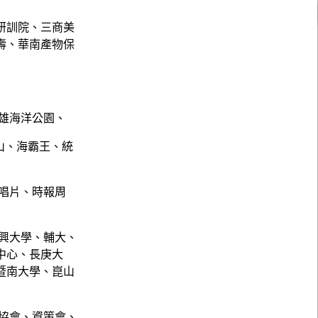
研訓院、三商美
壽、華南產物保
雄海洋公園、
山、海霸王、統
唱片、時報周
興大學、輔大、
中心、長庚大
暨南大學、崑山
協會、資策會、