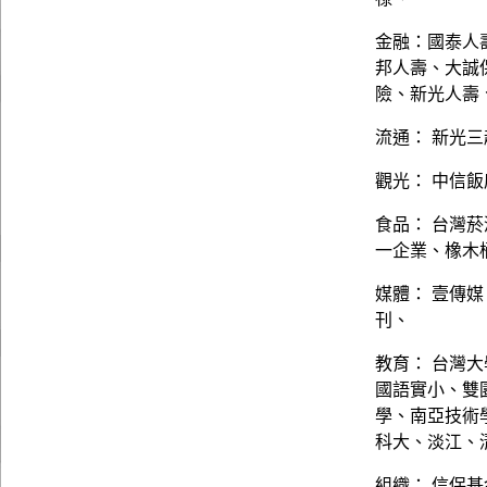
金融：國泰人
邦人壽、大誠
險、新光人壽
流通： 新光三
觀光： 中信
食品： 台灣
一企業、橡木
媒體： 壹傳
刊、
教育： 台灣
國語實小、雙
學、南亞技術
科大、淡江、
組織： 信保