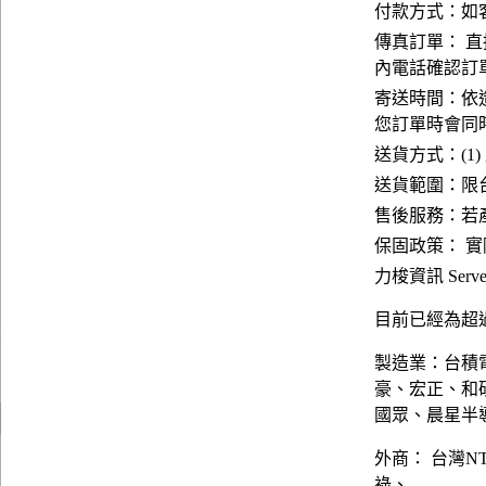
付款方式：如
傳真訂單： 直
內電話確認訂
寄送時間：依
您訂單時會同
送貨方式：(1)
送貨範圍：限台
售後服務：若
保固政策： 
力梭資訊 Server
目前已經為超過
製造業：台積
豪、宏正、和
國眾、晨星半
外商： 台灣N
祿、