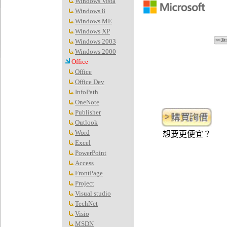
Windows Vista
Windows 8
Windows ME
Windows XP
Windows 2003
Windows 2000
Office
Office
Office Dev
InfoPath
OneNote
Publisher
Outlook
Word
想要更便宜？
Excel
PowerPoint
Access
FrontPage
Project
Visual studio
TechNet
Visio
MSDN