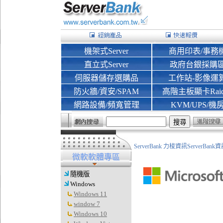
機架式Server
商用印表/事務
直立式Server
政府台銀採購
伺服器儲存選購品
工作站-影像運
防火牆/資安/SPAM
高階主板顯卡Rai
網路設備/頻寬管理
KVM/UPS/機
ServerBank 力梭資訊ServerBa
微軟軟體專區
隨機版
Windows
Windows 11
window 7
Windows 10