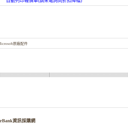
自動列印報價單(請來電詢問折扣降幅)
！
rosoft原廠配件
erverBank資訊採購網