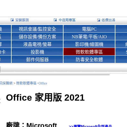
機
視訊會議/監控安全
電腦PC
區
儲存設備/備份方案
NB筆電/平板/AIO
算
液晶電視/螢幕
影印機/繪圖機
d卡
投影機
微軟軟體專區
房
郵件伺服器
防毒安全軟體
>
nk資訊採購網
微軟軟體專區>
Office
Office 家用版 2021
廠牌：Microsoft
>>瀏覽
Microsoft
全部產品