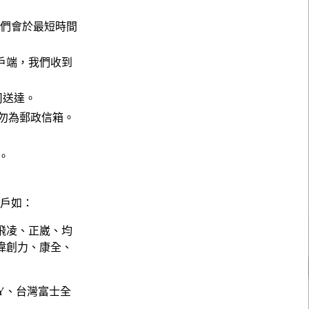
，我們會於最短時間
戶端，我們收到
公司送達。
請勿為郵政信箱。
。
。
客戶如：
飛凌、正崴、均
偉創力、康全、
NY、台灣富士全