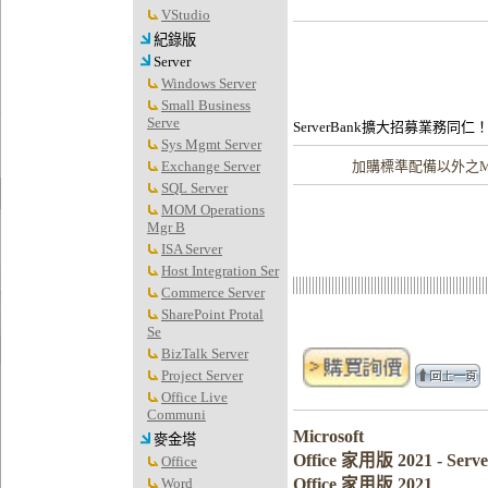
VStudio
紀錄版
Server
Windows Server
Small Business
Serve
ServerBank擴大招募業務同仁
Sys Mgmt Server
Exchange Server
加購
標準配備以外之Mic
SQL Server
MOM Operations
Mgr B
ISA Server
Host Integration Ser
Commerce Server
SharePoint Protal
Se
BizTalk Server
Project Server
Office Live
Communi
Microsoft
麥金塔
Office 家用版 2021 - S
Office
Word
Office 家用版 2021