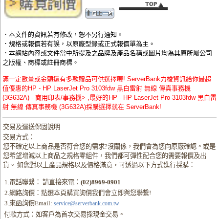
．本文件的資訊若有修改，恕不另行通知。
．規格或報價若有誤，以原廠型錄或正式報價單為主。
．本網站內容或文件當中所提及之品牌及產品名稱或圖片均為其原所屬公司
之版權、商標或註冊商標。
滿一定數量或金額還有多款贈品可供選擇喔! ServerBank力梭資訊給你最超
值優惠的HP - HP LaserJet Pro 3103fdw 黑白雷射 無線 傳真事務機
(3G632A) - 商用印表/事務機> ,最好的HP - HP LaserJet Pro 3103fdw 黑白雷
射 無線 傳真事務機 (3G632A)採購選擇就在 ServerBank!
交易及運送保固說明
交易方式：
您不確定以上商品是否符合您的需求?沒關係，我們會為您向原廠確認。或是
您希望增減以上商品之規格零組件，我們都可彈性配合您的需要報價及出
貨。 如您對以上產品規格以及價格滿意，可透過以下方式進行採購：
1.電話聯繫： 請直接來電：
(02)8969-0901
2.網路詢價：點選本頁購買詢價我們會立即與您聯繫!
3.來函詢價Email:
service@serverbank.com.tw
付款方式：如客戶為首次交易採現金交易。