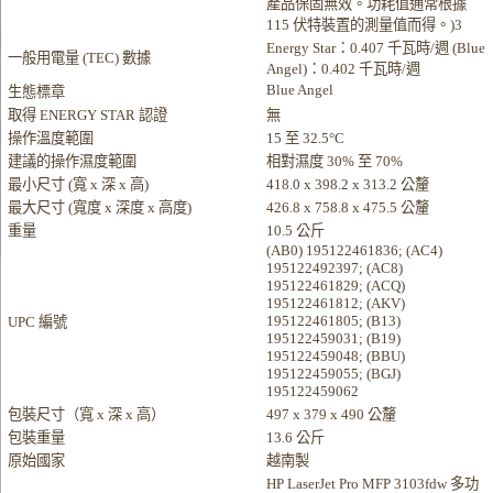
產品保固無效。功耗值通常根據
115 伏特裝置的測量值而得。)3
Energy Star：0.407 千瓦時/週 (Blue
一般用電量 (TEC) 數據
Angel)：0.402 千瓦時/週
Blue Angel
生態標章
取得 ENERGY STAR 認證
無
操作溫度範圍
15 至 32.5°C
建議的操作濕度範圍
相對濕度 30% 至 70%
最小尺寸 (寬 x 深 x 高)
418.0 x 398.2 x 313.2 公釐
最大尺寸 (寬度 x 深度 x 高度)
426.8 x 758.8 x 475.5 公釐
重量
10.5 公斤
(AB0) 195122461836; (AC4)
195122492397; (AC8)
195122461829; (ACQ)
195122461812; (AKV)
195122461805; (B13)
UPC 編號
195122459031; (B19)
195122459048; (BBU)
195122459055; (BGJ)
195122459062
包裝尺寸（寬 x 深 x 高）
497 x 379 x 490 公釐
包裝重量
13.6 公斤
原始國家
越南製
HP LaserJet Pro MFP 3103fdw 多功