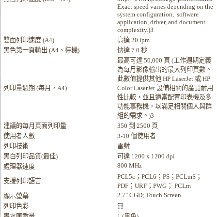
Exact speed varies depending on the
system configuration, software
application, driver, and document
complexity.)3
雙面列印速度 (A4)
高達 20 ipm
黑色第一頁輸出 (A4、待機)
快達 7.0 秒
最高可達 50,000 頁 (工作週期定義
為每月影像輸出的最大列印頁數。
此數值提供其他 HP LaserJet 或 HP
列印量週期 (每月，A4)
Color LaserJet 設備相關的產品耐用
性比較，並且適當配置印表機及多
功能事務機，以滿足相關個人與群
組的需求。)3
建議的每月頁面列印量
350 到 2500 頁
使用者人數
3-10 個使用者
列印技術
雷射
黑白列印品質(最佳)
可達 1200 x 1200 dpi
800 MHz
處理器速度
PCL5c；PCL6；PS；PCLmS；
支援列印語言
PDF；URF；PWG； PCLm
2.7" CGD; Touch Screen
顯示螢幕
列印色彩
無
墨水匣數量
1 (黑色)