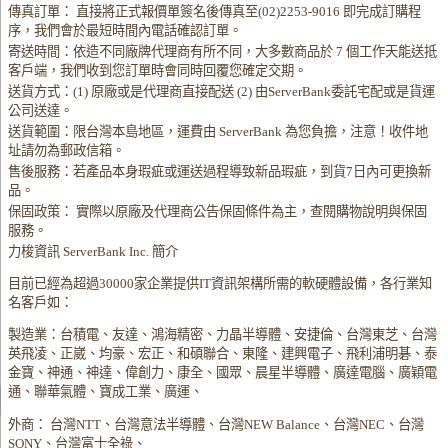
傳真訂單： 直接將正式報價單簽名後傳真至(02)2253-9016 即完成訂購程
序，我們會於最短時間內電話確認訂單。
寄送時間：依造不同廠牌代理商有所不同，大多數商品於 7 個工作天能送抵
客戶端，我們收到您訂單時會同時回覆您確定交期。
送貨方式：(1) 原廠或是代理商直接配送 (2) 由ServerBank委託宅配或是貨運
公司送達。
送貨範圍：限台灣本島地區，運費由 ServerBank 為您負擔，注意！收件地
址請勿為郵政信箱。
售後服務：若產品本身瑕疵或運送過程導致新品瑕疵，到貨7日內可更換新
品。
保固政策： 實際以原廠及代理商公告保固條件為主，查閱購物說明與保固
服務。
力梭資訊 ServerBank Inc. 簡介
目前已經為超過30000家企業提供IT資訊架構所需的軟硬體設備，各行業知
名客戶如：
製造業：台積電、友達、鴻海精密、力晶半導體、安捷倫、台灣東芝、台灣
英飛凌、正崴、均豪、宏正、和碩聯合、東隆、建興電子、飛利浦明碁、泰
金寶、神通、神達、偉創力、康全、國眾、晨星半導體、廣達電腦、廣穎電
通、聯華氣體、寶成工業、廣運、
外商： 台灣NTT、台灣意法半導體、台灣NEW Balance、台灣NEC、台灣
SONY、台灣富士全祿、