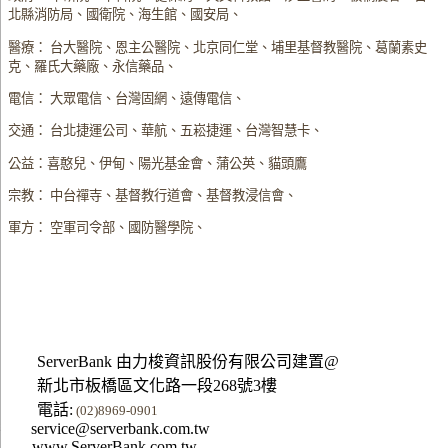
北縣消防局、國衛院、海生館、國安局、
醫療： 台大醫院、恩主公醫院、北京同仁堂、埔里基督教醫院、葛蘭素史
克、羅氏大藥廠、永信藥品、
電信： 大眾電信、台灣固網、遠傳電信、
交通： 台北捷運公司、華航、五崧捷運、台灣智慧卡、
公益：喜憨兒、伊甸、陽光基金會、蒲公英、貓頭鷹
宗教： 中台禪寺、基督教行道會、基督教浸信會、
軍方： 空軍司令部、國防醫學院、
ServerBank 由力梭資訊股份有限公司建置@
新北市板橋區文化路一段268號3樓
電話:
(02)8969-0901
service@serverbank.com.tw
www.ServerBank.com.tw