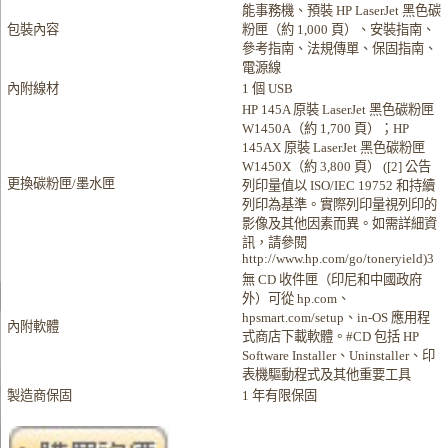
能事務機、預裝 HP LaserJet 黑色碳
包裝內容
粉匣（約 1,000 頁）、安裝指南、
參考指南、法規傳單、保固指南、
電源線
內附線材
1 個 USB
HP 145A 原裝 LaserJet 黑色碳粉匣
W1450A（約 1,700 頁）；HP
145AX 原裝 LaserJet 黑色碳粉匣
W1450X（約 3,800 頁） ([2] 公告
更換碳粉匣/墨水匣
列印量值以 ISO/IEC 19752 和持續
列印為基準。實際列印量視列印的
影像及其他因素而異。如需詳細資
訊，請參閱
http://www.hp.com/go/toneryield)3
無 CD 收件匣（印尼和中國政府
外）可從 hp.com、
hpsmart.com/setup、in-OS 應用程
內附軟體
式商店下載軟體。#CD 包括 HP
Software Installer、Uninstaller、印
表機驅動程式及其他重要工具
製造商保固
1 年有限保固