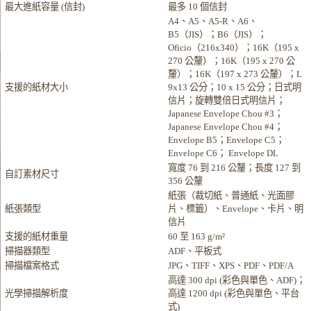
最大進紙容量 (信封)
最多 10 個信封
A4、A5、A5-R、A6、
B5（JIS）；B6（JIS）；
Oficio（216x340）；16K（195 x
270 公釐）；16K（195 x 270 公
釐）；16K（197 x 273 公釐）；L
支援的紙材大小
9x13 公分；10 x 15 公分；日式明
信片；旋轉雙倍日式明信片；
Japanese Envelope Chou #3；
Japanese Envelope Chou #4；
Envelope B5；Envelope C5；
Envelope C6； Envelope DL
寬度 76 到 216 公釐；長度 127 到
自訂素材尺寸
356 公釐
紙張（裁切紙、普通紙、光面膠
紙張類型
片、標籤）、Envelope、卡片、明
信片
支援的紙材重量
60 至 163 g/m²
掃描器類型
ADF、平板式
掃描檔案格式
JPG、TIFF、XPS、PDF、PDF/A
高達 300 dpi (彩色與單色、ADF)；
光學掃描解析度
高達 1200 dpi (彩色與單色、平台
式)