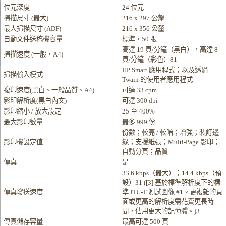
位元深度
24 位元
掃描尺寸 (最大)
216 x 297 公釐
最大掃描尺寸 (ADF)
216 x 356 公釐
自動文件送稿機容量
標準，50 張
高達 19 頁/分鐘（黑白），高達 8
掃描速度 (一般，A4)
頁/分鐘（彩色）81
HP Smart 應用程式；以及透過
掃描輸入模式
Twain 的使用者應用程式
複印速度(黑白、一般品質、A4)
可達 33 cpm
影印解析度(黑白內文)
可達 300 dpi
影印縮小 / 放大設定
25 至 400%
最大影印數量
最多 999 份
份數；較亮 / 較暗；增強；裝訂邊
影印機設定值
緣；支援紙張；Multi-Page 影印；
自動分頁；品質
傳真
是
33.6 kbps（最大）；14.4 kbps（預
設）31 ([3] 基於標準解析度下的標
傳真發送速度
準 ITU-T 測試圖像 #1。更複雜的頁
面或更高的解析度需花費更長時
間，佔用更大的記憶體。)3
傳真儲存容量
最高可達 500 頁