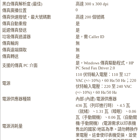
黑白傳真解析度 (最佳)
高達 300 x 300 dpi
0
傳真廣播位置
傳真快速撥號，最大號碼數
高達 200 個號碼
傳真自動重撥
是
延遲傳真發送
是
垃圾傳真過濾器
是，需 Caller ID
傳真輪詢
無
傳真遠端擷取
無
傳真轉送
是
是，Windows 傳真驅動程式，HP
支援的傳真 PC 介面
PC Send Fax Driver 2.0
110 伏特輸入電壓：110 至 127
VAC (+/- 10%)，60 Hz/50 Hz；220
電源
伏特輸入電壓：220 至 240 VAC
(+/- 10%)，60 Hz/50 Hz
電源供應器種類
內部 (內建) 電源供應器
436 瓦（列印進行時）、4.5 瓦
（就緒）、1.31 瓦（睡眠）、0.06
瓦（手動關機）、0.06 瓦（自動關
機/手動開機） (電源需求以印表機
電源消耗量
售出的國家/地區為準。請勿轉換作
業電壓。這會使印表機受損，並使