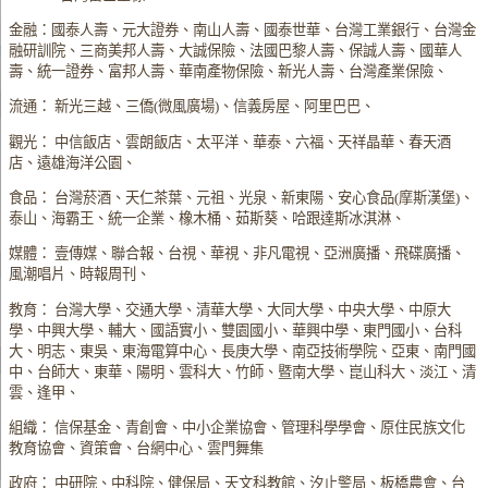
金融：國泰人壽、元大證券、南山人壽、國泰世華、台灣工業銀行、台灣金
融研訓院、三商美邦人壽、大誠保險、法國巴黎人壽、保誠人壽、國華人
壽、統一證券、富邦人壽、華南產物保險、新光人壽、台灣產業保險、
流通： 新光三越、三僑(微風廣場)、信義房屋、阿里巴巴、
觀光： 中信飯店、雲朗飯店、太平洋、華泰、六福、天祥晶華、春天酒
店、遠雄海洋公園、
食品： 台灣菸酒、天仁茶葉、元祖、光泉、新東陽、安心食品(摩斯漢堡)、
泰山、海霸王、統一企業、橡木桶、茹斯葵、哈跟達斯冰淇淋、
媒體： 壹傳媒、聯合報、台視、華視、非凡電視、亞洲廣播、飛碟廣播、
風潮唱片、時報周刊、
教育： 台灣大學、交通大學、清華大學、大同大學、中央大學、中原大
學、中興大學、輔大、國語實小、雙園國小、華興中學、東門國小、台科
大、明志、東吳、東海電算中心、長庚大學、南亞技術學院、亞東、南門國
中、台師大、東華、陽明、雲科大、竹師、暨南大學、崑山科大、淡江、清
雲、逢甲、
組織： 信保基金、青創會、中小企業協會、管理科學學會、原住民族文化
教育協會、資策會、台網中心、雲門舞集
政府： 中研院、中科院、健保局、天文科教館、汐止警局、板橋農會、台