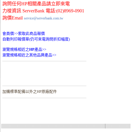
詢問任何HP相關產品請立即來電
力梭資訊 ServerBank 電話:(02)8969-0901
詢價Email
service@serverbank.com.tw
會員價>>
索取此商品報價
自動列印報價單(仍可來電詢問折扣幅度)
瀏覽規格相近之
HP
產品>>
瀏覽規格相近之其他品牌產品>>
加購
標準配備以外之HP原廠配件