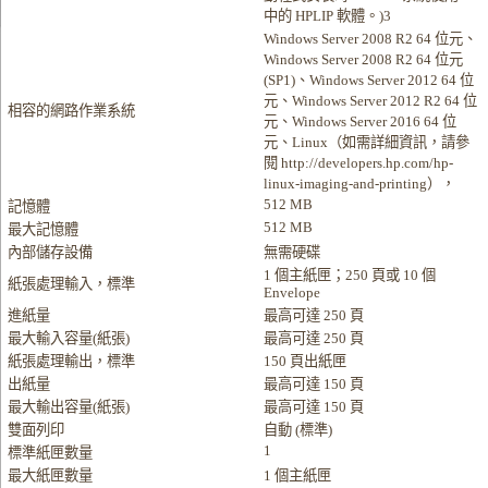
中的 HPLIP 軟體。)3
Windows Server 2008 R2 64 位元、
Windows Server 2008 R2 64 位元
(SP1)、Windows Server 2012 64 位
元、Windows Server 2012 R2 64 位
相容的網路作業系統
元、Windows Server 2016 64 位
元、Linux（如需詳細資訊，請參
閱 http://developers.hp.com/hp-
linux-imaging-and-printing），
512 MB
記憶體
512 MB
最大記憶體
內部儲存設備
無需硬碟
1 個主紙匣；250 頁或 10 個
紙張處理輸入，標準
Envelope
進紙量
最高可達 250 頁
最大輸入容量(紙張)
最高可達 250 頁
紙張處理輸出，標準
150 頁出紙匣
出紙量
最高可達 150 頁
最大輸出容量(紙張)
最高可達 150 頁
雙面列印
自動 (標準)
1
標準紙匣數量
最大紙匣數量
1 個主紙匣