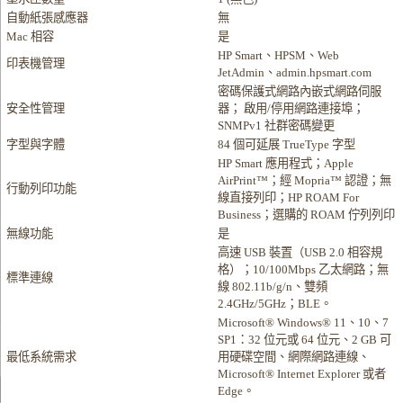
自動紙張感應器
無
Mac 相容
是
HP Smart、HPSM、Web
印表機管理
JetAdmin、admin.hpsmart.com
密碼保護式網路內嵌式網路伺服
安全性管理
器； 啟用/停用網路連接埠；
SNMPv1 社群密碼變更
字型與字體
84 個可延展 TrueType 字型
HP Smart 應用程式；Apple
AirPrint™；經 Mopria™ 認證；無
行動列印功能
線直接列印；HP ROAM For
Business；選購的 ROAM 佇列列印
無線功能
是
高速 USB 裝置（USB 2.0 相容規
格）；10/100Mbps 乙太網路；無
標準連線
線 802.11b/g/n、雙頻
2.4GHz/5GHz；BLE。
Microsoft® Windows® 11、10、7
SP1：32 位元或 64 位元、2 GB 可
最低系統需求
用硬碟空間、網際網路連線、
Microsoft® Internet Explorer 或者
Edge。