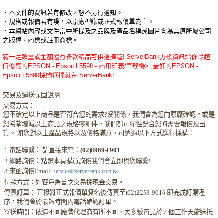
．本文件的資訊若有修改，恕不另行通知。
．規格或報價若有誤，以原廠型錄或正式報價單為主。
．本網站內容或文件當中所提及之品牌及產品名稱或圖片均為其原所屬公司
之版權、商標或註冊商標。
滿一定數量或金額還有多款贈品可供選擇喔! ServerBank力梭資訊給你最超
值優惠的EPSON - Epson L5590 - 商用印表/事務機> ,最好的EPSON -
Epson L5590採購選擇就在 ServerBank!
交易及運送保固說明
交易方式：
您不確定以上商品是否符合您的需求?沒關係，我們會為您向原廠確認。或是
您希望增減以上商品之規格零組件，我們都可彈性配合您的需要報價及出
貨。 如您對以上產品規格以及價格滿意，可透過以下方式進行採購：
1.電話聯繫： 請直接來電：
(02)8969-0901
2.網路詢價：點選本頁購買詢價我們會立即與您聯繫!
3.來函詢價Email:
service@serverbank.com.tw
付款方式：如客戶為首次交易採現金交易。
傳真訂單： 直接將正式報價單簽名後傳真至(02)2253-9016 即完成訂購程
序，我們會於最短時間內電話確認訂單。
寄送時間：依造不同廠牌代理商有所不同，大多數商品於 7 個工作天能送抵