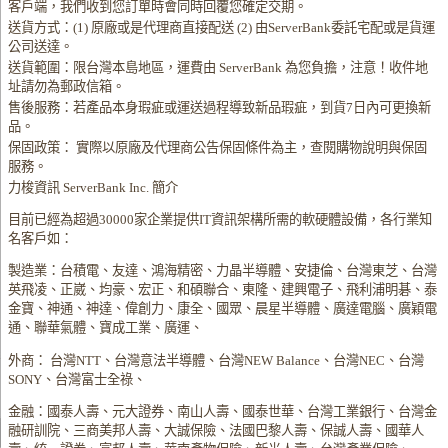
客戶端，我們收到您訂單時會同時回覆您確定交期。
送貨方式：(1) 原廠或是代理商直接配送 (2) 由ServerBank委託宅配或是貨運
公司送達。
送貨範圍：限台灣本島地區，運費由 ServerBank 為您負擔，注意！收件地
址請勿為郵政信箱。
售後服務：若產品本身瑕疵或運送過程導致新品瑕疵，到貨7日內可更換新
品。
保固政策： 實際以原廠及代理商公告保固條件為主，查閱購物說明與保固
服務。
力梭資訊 ServerBank Inc. 簡介
目前已經為超過30000家企業提供IT資訊架構所需的軟硬體設備，各行業知
名客戶如：
製造業：台積電、友達、鴻海精密、力晶半導體、安捷倫、台灣東芝、台灣
英飛凌、正崴、均豪、宏正、和碩聯合、東隆、建興電子、飛利浦明碁、泰
金寶、神通、神達、偉創力、康全、國眾、晨星半導體、廣達電腦、廣穎電
通、聯華氣體、寶成工業、廣運、
外商： 台灣NTT、台灣意法半導體、台灣NEW Balance、台灣NEC、台灣
SONY、台灣富士全祿、
金融：國泰人壽、元大證券、南山人壽、國泰世華、台灣工業銀行、台灣金
融研訓院、三商美邦人壽、大誠保險、法國巴黎人壽、保誠人壽、國華人