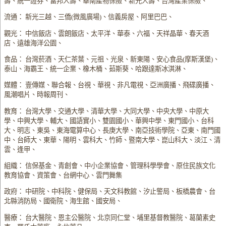
壽、統一證券、富邦人壽、華南產物保險、新光人壽、台灣產業保險、
流通： 新光三越、三僑(微風廣場)、信義房屋、阿里巴巴、
觀光： 中信飯店、雲朗飯店、太平洋、華泰、六福、天祥晶華、春天酒
店、遠雄海洋公園、
食品： 台灣菸酒、天仁茶葉、元祖、光泉、新東陽、安心食品(摩斯漢堡)、
泰山、海霸王、統一企業、橡木桶、茹斯葵、哈跟達斯冰淇淋、
媒體： 壹傳媒、聯合報、台視、華視、非凡電視、亞洲廣播、飛碟廣播、
風潮唱片、時報周刊、
教育： 台灣大學、交通大學、清華大學、大同大學、中央大學、中原大
學、中興大學、輔大、國語實小、雙園國小、華興中學、東門國小、台科
大、明志、東吳、東海電算中心、長庚大學、南亞技術學院、亞東、南門國
中、台師大、東華、陽明、雲科大、竹師、暨南大學、崑山科大、淡江、清
雲、逢甲、
組織： 信保基金、青創會、中小企業協會、管理科學學會、原住民族文化
教育協會、資策會、台網中心、雲門舞集
政府： 中研院、中科院、健保局、天文科教館、汐止警局、板橋農會、台
北縣消防局、國衛院、海生館、國安局、
醫療： 台大醫院、恩主公醫院、北京同仁堂、埔里基督教醫院、葛蘭素史