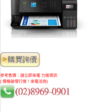
參考售價：請立即來電 力梭資訊
( 價格破壞行情！來電洽詢)