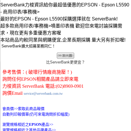
ServerBank力梭資訊給你最超值優惠的EPSON - Epson L5590
- 商用印表/事務機>
最好的EPSON - Epson L5590採購選擇就在 ServerBank!
超多款商用印表/事務機>噴墨印表機 歡迎您來電討論採購需
求，現在更有多重優惠方案喔
本站商品均較同業與網購便宜,企業長期採購 量大另有折扣喔!
ServerBank擴大招募業務同仁！
比ServerBank更便宜？
參考售價：( 破壞行情廠商施壓！)
詢問任何EPSON相關產品請立即來電
力梭資訊 ServerBank 電話:(02)8969-0901
詢價Email
service@serverbank.com.tw
會員價>>
索取此商品報價
自動列印報價單(仍可來電詢問折扣幅度)
瀏覽規格相近之
EPSON
產品>>
瀏覽規格相近之其他品牌產品>>