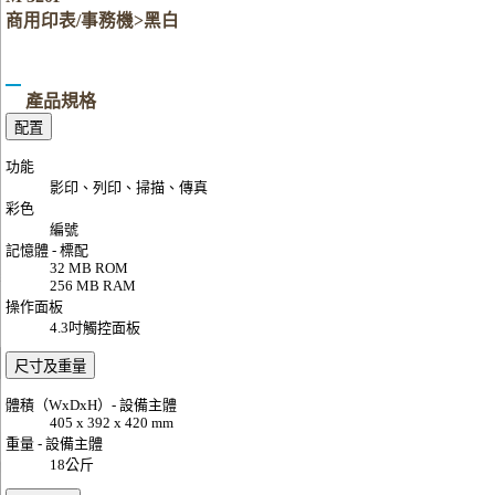
商用印表/事務機>黑白
產品規格
配置
功能
影印、列印、掃描、傳真
彩色
編號
記憶體 - 標配
32 MB ROM
256 MB RAM
操作面板
4.3吋觸控面板
尺寸及重量
體積（WxDxH）- 設備主體
405 x 392 x 420 mm
重量 - 設備主體
18公斤