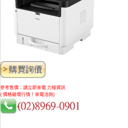
參考售價：請立即來電 力梭資訊
( 價格破壞行情！來電洽詢)