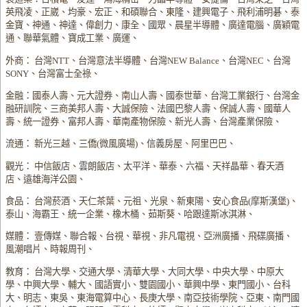
英飛凌、正崴、均豪、宏正、和碩聯合、東隆、建興電子、飛利浦明碁、泰
金寶、神通、神達、偉創力、康全、國眾、晨星半導體、廣達電腦、廣穎電
通、聯華氣體、寶成工業、廣運、
外商： 台灣NTT、台灣意法半導體、台灣NEW Balance、台灣NEC、台灣
SONY、台灣富士全祿、
金融：國泰人壽、元大證券、南山人壽、國泰世華、台灣工業銀行、台灣金
融研訓院、三商美邦人壽、大誠保險、法國巴黎人壽、保誠人壽、國華人
壽、統一證券、富邦人壽、華南產物保險、新光人壽、台灣產業保險、
流通： 新光三越、三僑(微風廣場)、信義房屋、阿里巴巴、
觀光： 中信飯店、雲朗飯店、太平洋、華泰、六福、天祥晶華、春天酒
店、遠雄海洋公園、
食品： 台灣菸酒、天仁茶葉、元祖、光泉、新東陽、安心食品(摩斯漢堡)、
泰山、海霸王、統一企業、橡木桶、茹斯葵、哈跟達斯冰淇淋、
媒體： 壹傳媒、聯合報、台視、華視、非凡電視、亞洲廣播、飛碟廣播、
風潮唱片、時報周刊、
教育： 台灣大學、交通大學、清華大學、大同大學、中央大學、中原大
學、中興大學、輔大、國語實小、雙園國小、華興中學、東門國小、台科
大、明志、東吳、東海電算中心、長庚大學、南亞技術學院、亞東、南門國