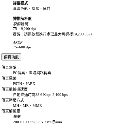
掃描模式
真實色彩、灰階、黑白
掃描解析度
原稿玻璃
75–19,200 dpi
提醒：透過軟體進行處理最大可選擇19,200 dpi。
ARDF
75–600 dpi
傳真功能
傳真類型
PC傳真、區域網路傳真
傳真電路
PSTN、PABX
傳真數據機速度
自動降速時為33.6 Kbps-2,400 bps
傳真壓縮方式
MH、MR、MMR
傳真解析度
標準
200 x 100 dpi—8 x 3.85行/mm