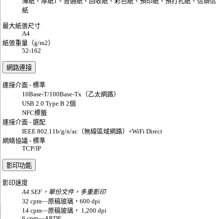
薄紙、厚紙1、普通紙、回收紙、彩色紙、預印紙、預打孔紙、信頭信
紙
最大紙張尺寸
A4
紙張重量（g/m2）
52-162
網路連接
連接介面 - 標準
10Base-T/100Base-Tx（乙太網路）
USB 2.0 Type B 2個
NFC標籤
連接介面 - 選配
IEEE 802.11b/g/n/ac（無線區域網路）+WiFi Direct
網絡協議 - 標準
TCP/IP
影印功能
影印速度
A4 SEF，單份文件，多重影印
32 cpm—原稿玻璃，600 dpi
14 cpm—原稿玻璃， 1,200 dpi
6 cpm—ARDF