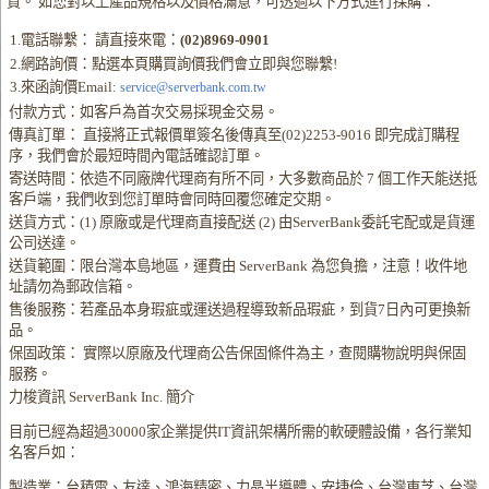
貨。 如您對以上產品規格以及價格滿意，可透過以下方式進行採購：
1.電話聯繫： 請直接來電：
(02)8969-0901
2.網路詢價：點選本頁購買詢價我們會立即與您聯繫!
3.來函詢價Email:
service@serverbank.com.tw
付款方式：如客戶為首次交易採現金交易。
傳真訂單： 直接將正式報價單簽名後傳真至(02)2253-9016 即完成訂購程
序，我們會於最短時間內電話確認訂單。
寄送時間：依造不同廠牌代理商有所不同，大多數商品於 7 個工作天能送抵
客戶端，我們收到您訂單時會同時回覆您確定交期。
送貨方式：(1) 原廠或是代理商直接配送 (2) 由ServerBank委託宅配或是貨運
公司送達。
送貨範圍：限台灣本島地區，運費由 ServerBank 為您負擔，注意！收件地
址請勿為郵政信箱。
售後服務：若產品本身瑕疵或運送過程導致新品瑕疵，到貨7日內可更換新
品。
保固政策： 實際以原廠及代理商公告保固條件為主，查閱購物說明與保固
服務。
力梭資訊 ServerBank Inc. 簡介
目前已經為超過30000家企業提供IT資訊架構所需的軟硬體設備，各行業知
名客戶如：
製造業：台積電、友達、鴻海精密、力晶半導體、安捷倫、台灣東芝、台灣