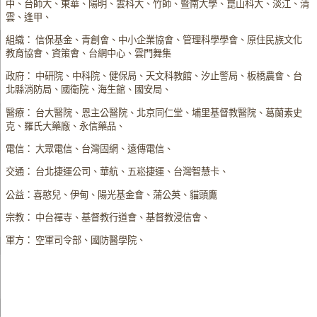
中、台師大、東華、陽明、雲科大、竹師、暨南大學、崑山科大、淡江、清
雲、逢甲、
組織： 信保基金、青創會、中小企業協會、管理科學學會、原住民族文化
教育協會、資策會、台網中心、雲門舞集
政府： 中研院、中科院、健保局、天文科教館、汐止警局、板橋農會、台
北縣消防局、國衛院、海生館、國安局、
醫療： 台大醫院、恩主公醫院、北京同仁堂、埔里基督教醫院、葛蘭素史
克、羅氏大藥廠、永信藥品、
電信： 大眾電信、台灣固網、遠傳電信、
交通： 台北捷運公司、華航、五崧捷運、台灣智慧卡、
公益：喜憨兒、伊甸、陽光基金會、蒲公英、貓頭鷹
宗教： 中台禪寺、基督教行道會、基督教浸信會、
軍方： 空軍司令部、國防醫學院、