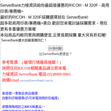
ServerBank力梭資訊給你最超值優惠的RICOH - M 320F - 商用
印表/事務機>
最好的RICOH - M 320F採購選擇就在 ServerBank!
超多款商用印表/事務機>黑白 歡迎您來電討論採購需求，現在
更有多重優惠方案喔
本站商品均較同業與網購便宜,企業長期採購 量大另有折扣喔!
ServerBank擴大招募業務同仁！
比ServerBank更便宜？
參考售價：( 破壞行情廠商施壓！)
詢問任何RICOH相關產品請立即來電
力梭資訊 ServerBank 電話:(02)8969-0901
詢價Email
service@serverbank.com.tw
會員價>>
索取此商品報價
自動列印報價單(仍可來電詢問折扣幅度)
瀏覽規格相近之
RICOH
產品>>