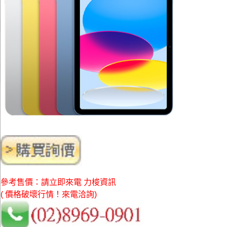
參考售價：請立即來電 力梭資訊
( 價格破壞行情！來電洽詢)