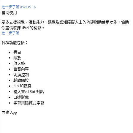
進一步了解 iPadOS 16
輔助使用
眾多支援視覺、活動能力、聽覺及認知障礙人士的內建輔助使用功能，協助
你盡情發揮 iPad 的精彩。
進一步了解
各項功能包括：
旁白
縮放
放大鏡
語音內容
切換控制
輔助觸控
Siri 和聽寫
輸入來和 Siri 對話
口述影像
字幕與隱藏式字幕
內建 App