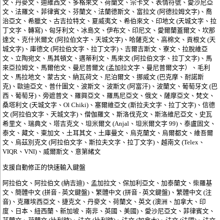
文、丹麥文、迪維西文、多格來文、荷蘭文、宗卡文、表情符號、愛沙尼亞
文、法羅文、菲律賓文、芬蘭文、法蘭德斯文、富拉文 (阿德拉姆文字)、喬
治亞文、希臘文、古吉拉特文、夏威夷文、希伯來文、印地文 (天城文字、拉
丁文字、轉寫)、匈牙利文、冰島文、伊布文、印尼文、愛爾蘭蓋爾文、坎那
達文、克什米爾文 (阿拉伯文字、天城文字)、哈薩克文、高棉文、貢根文 (天
城文字)、庫德文 (阿拉伯文字、拉丁文字)、吉爾吉斯文、寮文、拉脫維亞
文、立陶宛文、馬其頓文、邁蒂利文、馬來文 (阿拉伯文字、拉丁文字)、馬
來亞拉姆文、馬爾他文、曼尼普爾文 (孟加拉文字、曼尼普爾文字）、毛利
文、馬拉地文、蒙古文、納瓦荷文、尼泊爾文、挪威文 (巴克摩、耐諾斯
克)、歐迪亞文、普什圖文、波斯文、波斯文 (阿富汗)、波蘭文、葡萄牙文 (巴
西、葡萄牙)、旁遮普文、羅興亞文、羅馬尼亞文、俄文、薩摩亞文、梵文、
桑塔利文 (天城文字、Ol Chiki)、塞爾維亞文 (斯拉夫文字、拉丁文字)、信德
文 (阿拉伯文字、天城文字)、僧伽羅文、斯洛伐克文、斯洛維尼亞文、史瓦
希里文、瑞典文、塔吉克文、坦米爾文 (Anjal、坦米爾文字 99)、泰盧固文、
泰文、藏文、東加文、土耳其文、土庫曼文、烏克蘭文、烏爾都文、維吾爾
文、烏茲別克文 (阿拉伯文字、斯拉夫文字、拉丁文字)、越南文 (Telex、
VIQR、VNI)、威爾斯文、意第緒文
支援自動修正的快速輸入鍵盤
阿拉伯文、阿拉伯文 (納吉迪)、孟加拉文、保加利亞文、加泰蘭文、柴羅基
文、簡體中文 (拼音 - 英文鍵盤)、繁體中文 (拼音 - 英文鍵盤)、繁體中文 (注
音)、克羅埃西亞文、捷克文、丹麥文、荷蘭文、英文 (澳洲、加拿大、印
度、日本、紐西蘭、新加坡、南非、英國、美國)、愛沙尼亞文、菲律賓文、