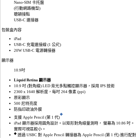
Nano‑SIM 卡托盤
(行動網路機型)
聰穎接點
USB‑C 連接器
包裝盒內容
iPad
USB‑C 充電連接線 (1 公尺)
20W USB‑C 電源轉接器
顯示器
10.9
吋
Liquid Retina 顯示器
10.9 吋 (對角線) LED 背光多點觸控顯示器，採用 IPS 技術
2360 x 1640 解析度，每吋 264 像素 (ppi)
原彩顯示
500 尼特亮度
防指印疏油外膜
◆
支援 Apple Pencil (第 1 代)
iPad 顯示器採用圓角設計。以矩形對角線量測時， 螢幕為 10.86 吋。
實際可視區較小。
◆
透過 USBC 對 Apple Pencil 轉接器為 Apple Pencil (第 1 代) 進行配對