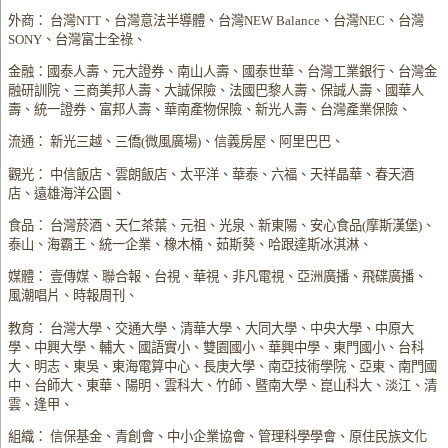
外商： 台灣NTT、台灣意法半導體、台灣NEW Balance、台灣NEC、台灣
SONY、台灣富士全祿、
金融：國泰人壽、元大證券、南山人壽、國泰世華、台灣工業銀行、台灣金
融研訓院、三商美邦人壽、大誠保險、法國巴黎人壽、保誠人壽、國華人
壽、統一證券、富邦人壽、華南產物保險、新光人壽、台灣產業保險、
流通： 新光三越、三僑(微風廣場)、信義房屋、阿里巴巴、
觀光： 中信飯店、雲朗飯店、太平洋、華泰、六福、天祥晶華、春天酒
店、遠雄海洋公園、
食品： 台灣菸酒、天仁茶葉、元祖、光泉、新東陽、安心食品(摩斯漢堡)、
泰山、海霸王、統一企業、橡木桶、茹斯葵、哈跟達斯冰淇淋、
媒體： 壹傳媒、聯合報、台視、華視、非凡電視、亞洲廣播、飛碟廣播、
風潮唱片、時報周刊、
教育： 台灣大學、交通大學、清華大學、大同大學、中央大學、中原大
學、中興大學、輔大、國語實小、雙園國小、華興中學、東門國小、台科
大、明志、東吳、東海電算中心、長庚大學、南亞技術學院、亞東、南門國
中、台師大、東華、陽明、雲科大、竹師、暨南大學、崑山科大、淡江、清
雲、逢甲、
組織： 信保基金、青創會、中小企業協會、管理科學學會、原住民族文化