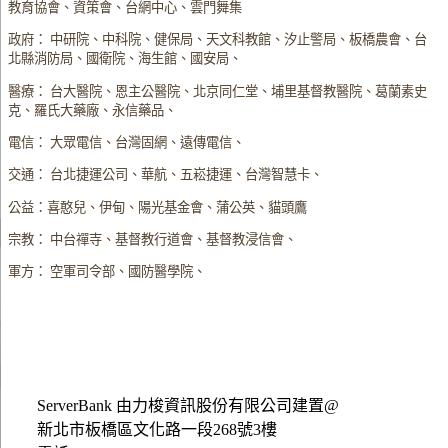
教育協會、資策會、台網中心、雲門舞集
政府： 中研院、中科院、健保局、天文科教館、汐止警局、板橋農會、台
北縣消防局、國衛院、海生館、國安局、
醫療： 台大醫院、恩主公醫院、北京同仁堂、埔里基督教醫院、葛蘭素史
克、羅氏大藥廠、永信藥品、
電信： 大眾電信、台灣固網、遠傳電信、
交通： 台北捷運公司、華航、五崧捷運、台灣智慧卡、
公益：喜憨兒、伊甸、陽光基金會、蒲公英、貓頭鷹
宗教： 中台禪寺、基督教行道會、基督教浸信會、
軍方： 空軍司令部、國防醫學院、
ServerBank 由力梭資訊股份有限公司建置@
新北市板橋區文化路一段268號3樓