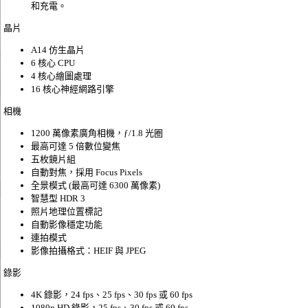
和充電。
晶片
A14 仿生晶片
6 核心 CPU
4 核心繪圖處理
16 核心神經網路引擎
相機
1200 萬像素廣角相機，ƒ/1.8 光圈
最高可達 5 倍數位變焦
五枚鏡片組
自動對焦，採用 Focus Pixels
全景模式 (最高可達 6300 萬像素)
智慧型 HDR 3
照片地理位置標記
自動影像穩定功能
連拍模式
影像拍攝格式：HEIF 與 JPEG
錄影
4K 錄影，24 fps、25 fps、30 fps 或 60 fps
1080p HD 錄影，25 fps、30 fps 或 60 fps