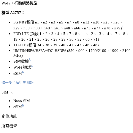
Wi-Fi + 行動網路機型
機型 A2757：
5G NR (頻段 n1、n2、n3、n5、n7、n8、n12、n20、n25、n28、
4
n29、n30、n38、n40、n41、n48、n66、n71、n77、n78、n79)
FDD-LTE (頻段 1、2、3、4、5、7、8、11、12、13、14、17、18、
19、20、21、25、26、28、29、30、32、66、71)
TD-LTE (頻段 34、38、39、40、41、42、46、48)
UMTS/HSPA/HSPA+/DC‑HSDPA (850、900、1700/2100、1900、2100
MHz)
5
只限數據
4
Wi-Fi 通話
6
eSIM
進一步了解行動網路
SIM 卡
Nano‑SIM
6
eSIM
定位功能
所有機型