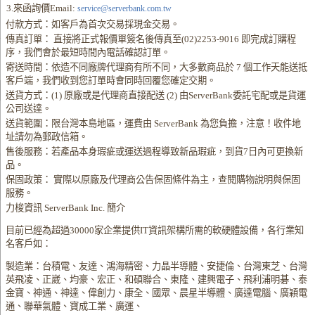
3.來函詢價Email:
service@serverbank.com.tw
付款方式：如客戶為首次交易採現金交易。
傳真訂單： 直接將正式報價單簽名後傳真至(02)2253-9016 即完成訂購程
序，我們會於最短時間內電話確認訂單。
寄送時間：依造不同廠牌代理商有所不同，大多數商品於 7 個工作天能送抵
客戶端，我們收到您訂單時會同時回覆您確定交期。
送貨方式：(1) 原廠或是代理商直接配送 (2) 由ServerBank委託宅配或是貨運
公司送達。
送貨範圍：限台灣本島地區，運費由 ServerBank 為您負擔，注意！收件地
址請勿為郵政信箱。
售後服務：若產品本身瑕疵或運送過程導致新品瑕疵，到貨7日內可更換新
品。
保固政策： 實際以原廠及代理商公告保固條件為主，查閱購物說明與保固
服務。
力梭資訊 ServerBank Inc. 簡介
目前已經為超過30000家企業提供IT資訊架構所需的軟硬體設備，各行業知
名客戶如：
製造業：台積電、友達、鴻海精密、力晶半導體、安捷倫、台灣東芝、台灣
英飛凌、正崴、均豪、宏正、和碩聯合、東隆、建興電子、飛利浦明碁、泰
金寶、神通、神達、偉創力、康全、國眾、晨星半導體、廣達電腦、廣穎電
通、聯華氣體、寶成工業、廣運、