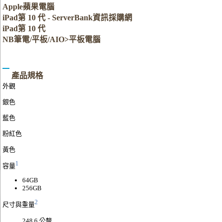
Apple蘋果電腦
iPad第 10 代 - ServerBank資訊採購網
iPad第 10 代
NB筆電/平板/AIO>平板電腦
產品規格
外觀
銀色
藍色
粉紅色
黃色
1
容量
64GB
256GB
2
尺寸與重量
248.6 公釐