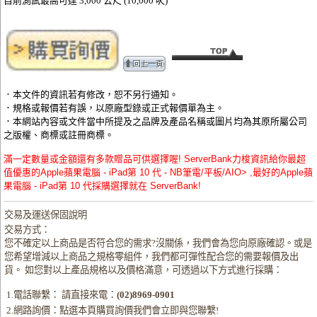
目前測試最高可達 3,000 公尺 (10,000 呎)
．本文件的資訊若有修改，恕不另行通知。
．規格或報價若有誤，以原廠型錄或正式報價單為主。
．本網站內容或文件當中所提及之品牌及產品名稱或圖片均為其原所屬公司
之版權、商標或註冊商標。
滿一定數量或金額還有多款贈品可供選擇喔! ServerBank力梭資訊給你最超
值優惠的Apple蘋果電腦 - iPad第 10 代 - NB筆電/平板/AIO> ,最好的Apple蘋
果電腦 - iPad第 10 代採購選擇就在 ServerBank!
交易及運送保固說明
交易方式：
您不確定以上商品是否符合您的需求?沒關係，我們會為您向原廠確認。或是
您希望增減以上商品之規格零組件，我們都可彈性配合您的需要報價及出
貨。 如您對以上產品規格以及價格滿意，可透過以下方式進行採購：
1.電話聯繫： 請直接來電：
(02)8969-0901
2.網路詢價：點選本頁購買詢價我們會立即與您聯繫!