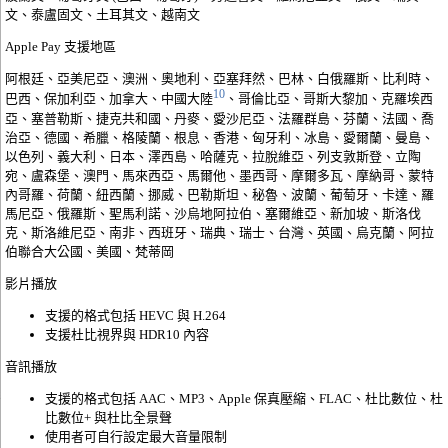
文、泰盧固文、土耳其文、越南文
Apple Pay 支援地區
阿根廷、亞美尼亞、澳洲、奧地利、亞塞拜然、巴林、白俄羅斯、比利時、
10
巴西、保加利亞、加拿大、中國大陸
、哥倫比亞、哥斯大黎加、克羅埃西
亞、塞普勒斯、捷克共和國、丹麥、愛沙尼亞、法羅群島、芬蘭、法國、喬
治亞、德國、希臘、格陵蘭、根息、香港、匈牙利、冰島、愛爾蘭、曼島、
以色列、義大利、日本、澤西島、哈薩克、拉脫維亞、列支敦斯登、立陶
宛、盧森堡、澳門、馬來西亞、馬爾他、墨西哥、摩爾多瓦、摩納哥、蒙特
內哥羅、荷蘭、紐西蘭、挪威、巴勒斯坦、秘魯、波蘭、葡萄牙、卡達、羅
馬尼亞、俄羅斯、聖馬利諾、沙烏地阿拉伯、塞爾維亞、新加坡、斯洛伐
克、斯洛維尼亞、南非、西班牙、瑞典、瑞士、台灣、英國、烏克蘭、阿拉
伯聯合大公國、美國、梵蒂岡
影片播放
支援的格式包括 HEVC 與 H.264
支援杜比視界與 HDR10 內容
音訊播放
支援的格式包括 AAC、MP3、Apple 保真壓縮、FLAC、杜比數位、杜
比數位+ 與杜比全景聲
使用者可自行設定最大音量限制