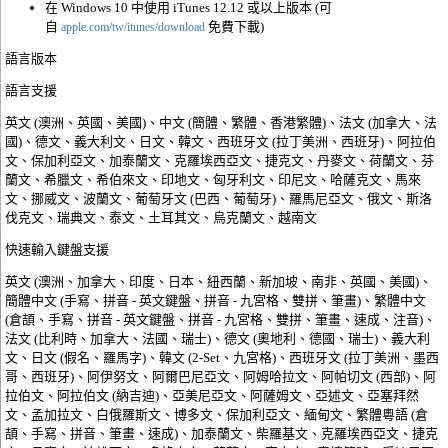
在 Windows 10 中使用 iTunes 12.12 或
以上
版本 (可
自
免費
下載)
apple.com/tw/itunes/download
語言版本
語言支援
英文 (澳洲、英國、美國)、中文 (簡體、繁體、香港繁體)、法文 (加拿大、法
國)、德文、義大利文、日文、韓文、西班牙文 (拉丁美洲、西班牙)、阿拉伯
文、保加利亞文、加泰蘭文、克羅埃西亞文、捷克文、丹麥文、荷蘭文、芬
蘭文、希臘文、希伯來文、印地文、匈牙利文、印尼文、哈薩克文、馬來
文、挪威文、波蘭文、葡萄牙文 (巴西、葡萄牙)、羅馬尼亞文、俄文、斯洛
伐克文、瑞典文、泰文、土耳其文、烏克蘭文、越南文
快速輸入鍵盤支援
英文 (澳洲、加拿大、印度、日本、紐西蘭、新加坡、南非、英國、美國)、
簡體中文 (手寫、拼音 - 英文鍵盤、拼音 - 九宮格、雙拼、筆畫)、繁體中文
(倉頡、手寫、拼音 - 英文鍵盤、拼音 - 九宮格、雙拼、筆畫、速成、注音)、
法文 (比利時、加拿大、法國、瑞士)、德文 (奧地利、德國、瑞士)、義大利
文、日文 (假名、羅馬字)、韓文 (2-Set、九宮格)、西班牙文 (拉丁美洲、墨西
哥、西班牙)、阿伊努文、阿爾巴尼亞文、阿姆哈拉文、阿帕切文 (西部)、阿
拉伯文、阿拉伯文 (納吉迪)、亞美尼亞文、阿薩姆文、亞述文、亞塞拜然
文、孟加拉文、白俄羅斯文、博多文、保加利亞文、緬甸文、繁體粵語 (倉
頡、手寫、拼音、筆畫、速成)、加泰蘭文、柴羅基文、克羅埃西亞文、捷克