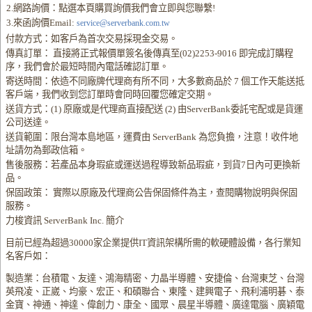
2.網路詢價：點選本頁購買詢價我們會立即與您聯繫!
3.來函詢價Email:
service@serverbank.com.tw
付款方式：如客戶為首次交易採現金交易。
傳真訂單： 直接將正式報價單簽名後傳真至(02)2253-9016 即完成訂購程
序，我們會於最短時間內電話確認訂單。
寄送時間：依造不同廠牌代理商有所不同，大多數商品於 7 個工作天能送抵
客戶端，我們收到您訂單時會同時回覆您確定交期。
送貨方式：(1) 原廠或是代理商直接配送 (2) 由ServerBank委託宅配或是貨運
公司送達。
送貨範圍：限台灣本島地區，運費由 ServerBank 為您負擔，注意！收件地
址請勿為郵政信箱。
售後服務：若產品本身瑕疵或運送過程導致新品瑕疵，到貨7日內可更換新
品。
保固政策： 實際以原廠及代理商公告保固條件為主，查閱購物說明與保固
服務。
力梭資訊 ServerBank Inc. 簡介
目前已經為超過30000家企業提供IT資訊架構所需的軟硬體設備，各行業知
名客戶如：
製造業：台積電、友達、鴻海精密、力晶半導體、安捷倫、台灣東芝、台灣
英飛凌、正崴、均豪、宏正、和碩聯合、東隆、建興電子、飛利浦明碁、泰
金寶、神通、神達、偉創力、康全、國眾、晨星半導體、廣達電腦、廣穎電