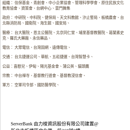
組織： 信保基金、青創會、中小企業協會、管理科學學會、原住民族文化
教育協會、資策會、台網中心、雲門舞集
政府： 中研院、中科院、健保局、天文科教館、汐止警局、板橋農會、台
北縣消防局、國衛院、海生館、國安局、
醫療： 台大醫院、恩主公醫院、北京同仁堂、埔里基督教醫院、葛蘭素史
克、羅氏大藥廠、永信藥品、
電信： 大眾電信、台灣固網、遠傳電信、
交通： 台北捷運公司、華航、五崧捷運、台灣智慧卡、
公益：喜憨兒、伊甸、陽光基金會、蒲公英、貓頭鷹
宗教： 中台禪寺、基督教行道會、基督教浸信會、
軍方： 空軍司令部、國防醫學院、
ServerBank 由力梭資訊股份有限公司建置@