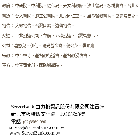
政府： 中研院、中科院、健保局、天文科教館、汐止警局、板橋農會、台北
醫療： 台大醫院、恩主公醫院、北京同仁堂、埔里基督教醫院、葛蘭素史克
電信： 大眾電信、台灣固網、遠傳電信、
交通： 台北捷運公司、華航、五崧捷運、台灣智慧卡、
公益：喜憨兒、伊甸、陽光基金會、蒲公英、貓頭鷹
宗教： 中台禪寺、基督教行道會、基督教浸信會、
軍方： 空軍司令部、國防醫學院、
ServerBank 由力梭資訊股份有限公司建置@
新北市板橋區文化路一段268號3樓
電話:
(02)8969-0901
service@serverbank.com.tw
www.ServerBank.com.tw