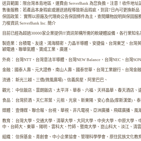
送貨範圍：限台灣本島地區，運費由 ServerBank 為您負擔，注意！收件地
售後服務：若產品本身瑕疵或運送過程導致新品瑕疵，到貨7日內可更換新品
保固政策： 實際以原廠及代理商公告保固條件為主，查閱購物說明與保固服
力梭資訊 ServerBank Inc. 簡介
目前已經為超過30000家企業提供IT資訊架構所需的軟硬體設備，各行業知
製造業：台積電、友達、鴻海精密、力晶半導體、安捷倫、台灣東芝、台灣
穎電通、聯華氣體、寶成工業、廣運、
外商： 台灣NTT、台灣意法半導體、台灣NEW Balance、台灣NEC、台灣S
金融：國泰人壽、元大證券、南山人壽、國泰世華、台灣工業銀行、台灣金
流通： 新光三越、三僑(微風廣場)、信義房屋、阿里巴巴、
觀光： 中信飯店、雲朗飯店、太平洋、華泰、六福、天祥晶華、春天酒店、
食品： 台灣菸酒、天仁茶葉、元祖、光泉、新東陽、安心食品(摩斯漢堡)、
媒體： 壹傳媒、聯合報、台視、華視、非凡電視、亞洲廣播、飛碟廣播、風
教育： 台灣大學、交通大學、清華大學、大同大學、中央大學、中原大學、
中、台師大、東華、陽明、雲科大、竹師、暨南大學、崑山科大、淡江、清
組織： 信保基金、青創會、中小企業協會、管理科學學會、原住民族文化教