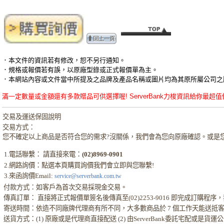
．本文件的資訊若有修改，恕不另行通知。
．規格或報價若有誤，以原廠型錄或正式報價單為主。
．本網站內容或文件當中所提及之品牌及產品名稱或圖片均為其原所屬公司之
滿一定數量或金額還有多款贈品可供選擇喔! ServerBank力梭資訊給你最超值優惠的VAIO -
交易及運送保固說明
交易方式：
您不確定以上商品是否符合您的需求?沒關係，我們會為您向原廠確認。或是
1.電話聯繫： 請直接來電：
(02)8969-0901
2.網路詢價：點選本頁購買詢價我們會立即與您聯繫!
3.來函詢價Email:
service@serverbank.com.tw
付款方式：如客戶為首次交易採現金交易。
傳真訂單： 直接將正式報價單簽名後傳真至(02)2253-9016 即完成訂購
寄送時間：依造不同廠牌代理商有所不同，大多數商品於 7 個工作天能送抵
送貨方式：(1) 原廠或是代理商直接配送 (2) 由ServerBank委託宅配或是貨