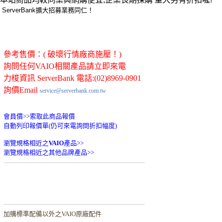
ServerBank擴大招募業務同仁！
參考售價：( 破壞行情廠商施壓！)
詢問任何VAIO相關產品請立即來電
力梭資訊 ServerBank 電話:(02)8969-0901
詢價Email
service@serverbank.com.tw
會員價>>
索取此商品報價
自動列印報價單(仍可來電詢問折扣幅度)
瀏覽規格相近之
VAIO
產品>>
瀏覽規格相近之其他品牌產品>>
加購
標準配備以外之VAIO原廠配件