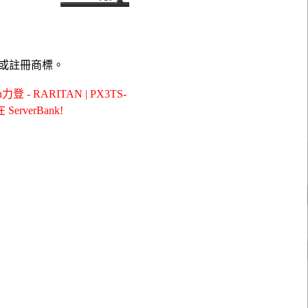
或註冊商標。
 RARITAN | PX3TS-
ServerBank!