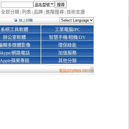
全部分類
列表
品牌
進階搜尋
技術支援
|
|
|
|
系統工具軟體
工業電腦IPC
辦公室軟體
智慧手機/相機/DV
編輯多媒體影像
環保綠能
Skype/網路電話
加值服務
Apple蘋果專館
其他分類
電話(02)8969-0901