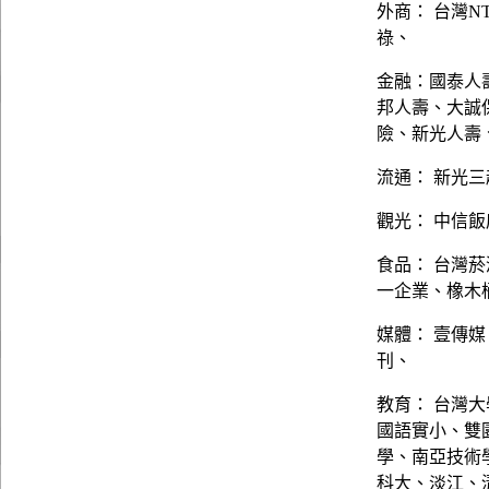
外商： 台灣N
祿、
金融：國泰人
邦人壽、大誠
險、新光人壽
流通： 新光三
觀光： 中信
食品： 台灣
一企業、橡木
媒體： 壹傳
刊、
教育： 台灣
國語實小、雙
學、南亞技術
科大、淡江、