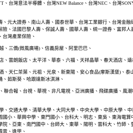
TT、台灣意法半導體、台灣NEW Balance、台灣NEC、台灣SO
壽、元大證券、南山人壽、國泰世華、台灣工業銀行、台灣金融
保險、法國巴黎人壽、保誠人壽、國華人壽、統一證券、富邦人
、台灣產業保險、
越、三僑(微風廣場)、信義房屋、阿里巴巴、
飯店、雲朗飯店、太平洋、華泰、六福、天祥晶華、春天酒店、遠
菸酒、天仁茶葉、元祖、光泉、新東陽、安心食品(摩斯漢堡)、泰
桶、茹斯葵、哈跟達斯冰淇淋、
媒、聯合報、台視、華視、非凡電視、亞洲廣播、飛碟廣播、風潮
大學、交通大學、清華大學、大同大學、中央大學、中原大學、中
園國小、華興中學、東門國小、台科大、明志、東吳、東海電算
學院、亞東、南門國中、台師大、東華、陽明、雲科大、竹師、
清雲、逢甲、