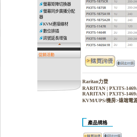
螢幕矩陣切換器
螢幕同步廣播分配
器
KVM連接線材
數位排插
訊號延長增強
促銷活動
Raritan力登
RARITAN | PX3TS-146
RARITAN | PX3TS-146
KVM/UPS/機房>遠端電
產品規格