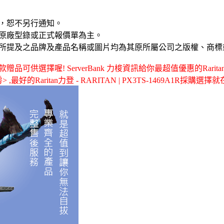
，恕不另行通知。
原廠型錄或正式報價單為主。
所提及之品牌及產品名稱或圖片均為其原所屬公司之版權、商標
供選擇喔! ServerBank 力梭資訊給你最超值優惠的Raritan力登 -
房> ,最好的Raritan力登 - RARITAN | PX3TS-1469A1R採購選擇就在 