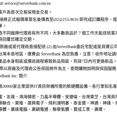
l:
service@serverbank.com.tw
客戶為首次交易採現金交易。
接將正式報價單簽名後傳真至(02)2253-9016 即完成訂購程序
單。
造不同廠牌代理商有所不同，大多數商品於 7 個工作天能送抵客
時回覆您確定交期。
 原廠或是代理商直接配送 (2) 由ServerBank委託宅配或是貨運
灣本島地區，運費由 ServerBank 為您負擔，注意！收件地址
產品本身瑕疵或運送過程導致新品瑕疵，到貨7日內可更換新品
實際以原廠及代理商公告保固條件為主，查閱購物說明與保固服務
Bank Inc. 簡介
30000家企業提供IT資訊架構所需的軟硬體設備，各行業知名
電、友達、鴻海精密、力晶半導體、安捷倫、台灣東芝、台灣英
碩聯合、東隆、建興電子、飛利浦明碁、泰金寶、神通、神達、
導體、廣達電腦、廣穎電通、聯華氣體、寶成工業、廣運、