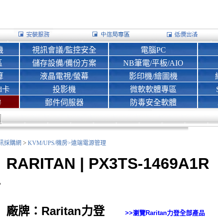
機
視訊會議/監控安全
電腦PC
區
儲存設備/備份方案
NB筆電/平板/AIO
算
液晶電視/螢幕
影印機/繪圖機
d卡
投影機
微軟軟體專區
房
郵件伺服器
防毒安全軟體
>
nk資訊採購網
KVM/UPS/機房>
遠端電源管理
RARITAN | PX3TS-1469A1R
廠牌：Raritan力登
>>瀏覽
Raritan力登
全部產品