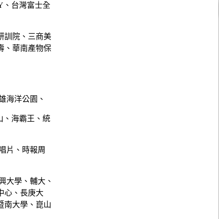
NY、台灣富士全
研訓院、三商美
壽、華南產物保
雄海洋公園、
山、海霸王、統
唱片、時報周
興大學、輔大、
中心、長庚大
暨南大學、崑山