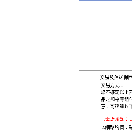
交易及運送保
交易方式：
您不確定以上
品之規格零組
意，可透過以
1.電話聯繫：
2.網路詢價：