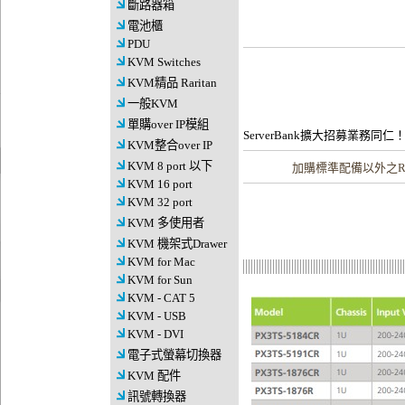
斷路器箱
電池櫃
PDU
KVM Switches
KVM精品 Raritan
一般KVM
單購over IP模組
ServerBank擴大招募業務同仁
KVM整合over IP
KVM 8 port 以下
加購
標準配備以外之Ra
KVM 16 port
KVM 32 port
KVM 多使用者
KVM 機架式Drawer
KVM for Mac
KVM for Sun
KVM - CAT 5
KVM - USB
KVM - DVI
電子式螢幕切換器
KVM 配件
訊號轉換器