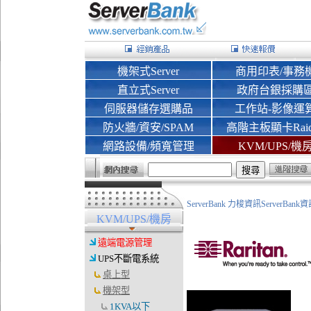
機架式Server
商用印表/事務
直立式Server
政府台銀採購
伺服器儲存選購品
工作站-影像運
防火牆/資安/SPAM
高階主板顯卡Rai
網路設備/頻寬管理
KVM/UPS/機
ServerBank 力梭資訊ServerBa
KVM/UPS/機房
遠端電源管理
UPS不斷電系統
桌上型
機架型
1KVA以下