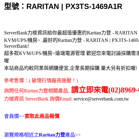
型號：RARITAN | PX3TS-1469A1R
ServerBank力梭資訊給你最超值優惠的Raritan力登 - RARITAN | P
KVM/UPS/機房> ,最好的Raritan力登 - RARITAN | PX3TS-
ServerBank!
超多款KVM/UPS/機房>遠端電源管理 歡迎您來電討論採購
喔
本站商品均較同業與網購便宜,企業長期採購 量大另有折扣喔
參考售價：( 破壞行情廠商施壓！)
請立即來電(02)8969-0
詢問任何Raritan力登相關產品,
力梭資訊 ServerBank 詢價Email:
service@serverbank.com.tw
會員價>>
索取此商品報價
瀏覽規格相近之
Raritan力登
產品>>