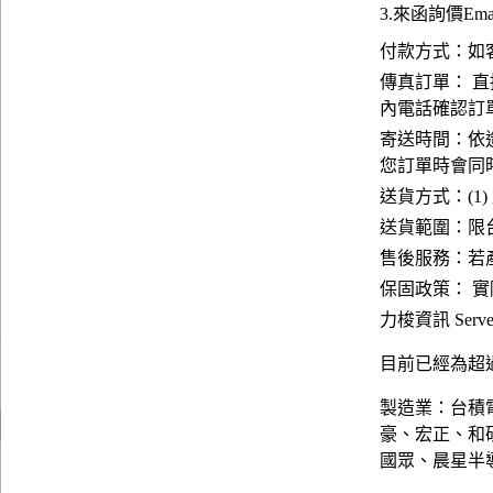
3.來函詢價Emai
付款方式：如
傳真訂單： 直
內電話確認訂
寄送時間：依
您訂單時會同
送貨方式：(1)
送貨範圍：限台
售後服務：若
保固政策： 
力梭資訊 Server
目前已經為超過
製造業：台積
豪、宏正、和
國眾、晨星半