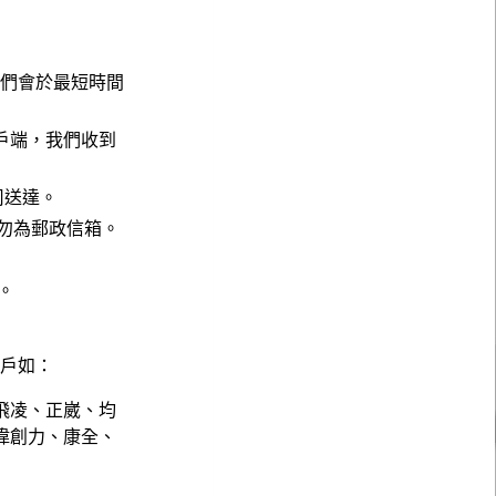
，我們會於最短時間
戶端，我們收到
公司送達。
請勿為郵政信箱。
。
。
客戶如：
飛凌、正崴、均
偉創力、康全、