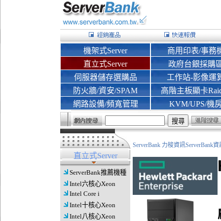
機架式Server
商用印表/事務
直立式Server
政府台銀採購
伺服器儲存選購品
工作站-影像運
防火牆/資安/SPAM
高階主板顯卡Rai
網路設備/頻寬管理
KVM/UPS/機
ServerBank 力梭資訊ServerBa
直立式Server
ServerBank推薦機種
Intel六核心Xeon
Intel Core i
Intel十核心Xeon
Intel八核心Xeon