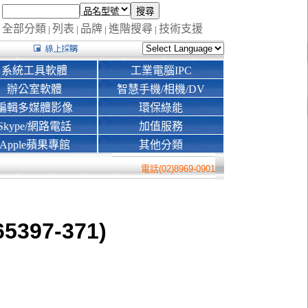
全部分類
列表
品牌
進階搜尋
技術支援
|
|
|
|
系統工具軟體
工業電腦IPC
辦公室軟體
智慧手機/相機/DV
編輯多媒體影像
環保綠能
Skype/網路電話
加值服務
Apple蘋果專館
其他分類
電話(02)8969-0901
65397-371)