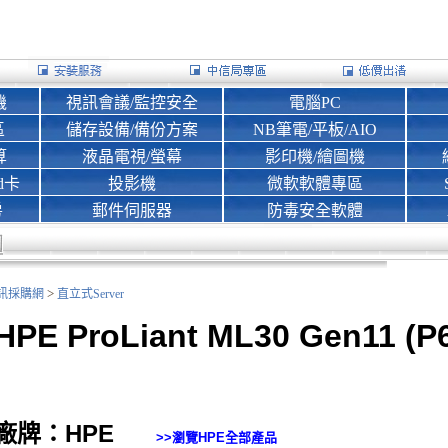
機
視訊會議/監控安全
電腦PC
區
儲存設備/備份方案
NB筆電/平板/AIO
算
液晶電視/螢幕
影印機/繪圖機
d卡
投影機
微軟軟體專區
房
郵件伺服器
防毒安全軟體
>
nk資訊採購網
直立式Server
HPE ProLiant ML30 Gen11 (P
廠牌：HPE
>>瀏覽
HPE
全部產品