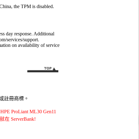
China, the TPM is disabled.
ess day response. Additional
om/services/support.
tion on availability of service
或註冊商標。
oLiant ML30 Gen11
就在 ServerBank!