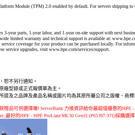
atform Module (TPM) 2.0 enabled by default. For servers shipping to 
s 3-year parts, 1-year labor, and 1-year on-site support with next busin
wide limited warranty and technical support is available at: www.hpe.c
ervice coverage for your product can be purchased locally. For informa
ese service upgrades, visit www.hpe.com/services/support.
，恕不另行通知。
原廠型錄或正式報價單為主。
所提及之品牌及產品名稱或圖片均為其原所屬公司之版權、商標
選擇喔! ServerBank 力梭資訊給你最超值優惠的HPE - HPE Pr
ver ,最好的HPE - HPE ProLiant ML30 Gen11 (P65397-371)採購選擇