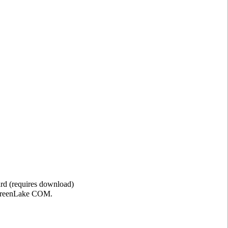
rd (requires download)
 GreenLake COM.