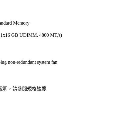
ndard Memory
(1x16 GB UDIMM, 4800 MT/s)
lug non-redundant system fan
細說明，請參閱規格速覽