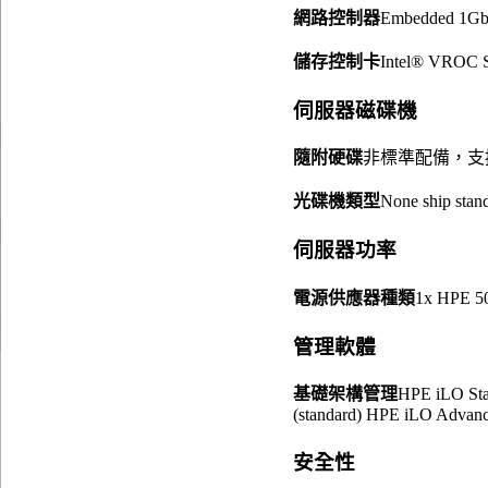
網路控制器
Embedded 1Gb 4
儲存控制卡
Intel® VROC 
伺服器磁碟機
隨附硬碟
非標準配備，支援 
光碟機類型
None ship stan
伺服器功率
電源供應器種類
1x HPE 50
管理軟體
基礎架構管理
HPE iLO Stan
(standard) HPE iLO Advanc
安全性