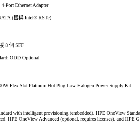
-Port Ethernet Adapter
SATA (舊稱 Intel® RSTe)
8 個 SFF
dard; ODD Optional
0W Flex Slot Platinum Hot Plug Low Halogen Power Supply Kit
dard with intelligent provisioning (embedded), HPE OneView Standa
ed, HPE OneView Advanced (optional, requires licenses), and HPE