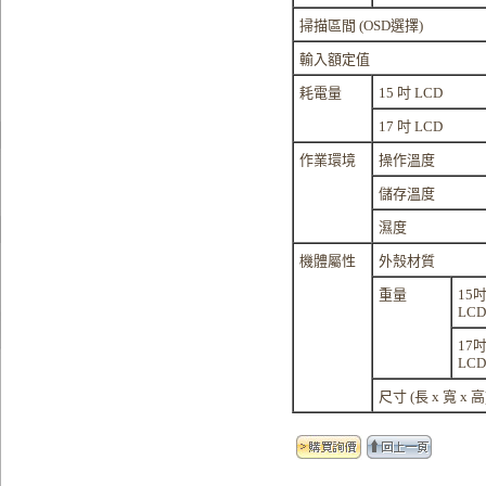
掃描區間 (OSD選擇)
輸入額定值
耗電量
15 吋 LCD
17 吋 LCD
作業環境
操作溫度
儲存溫度
濕度
機體屬性
外殼材質
重量
15
LCD
17
LCD
尺寸 (長 x 寬 x 高