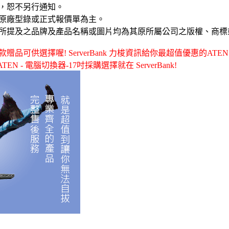
，恕不另行通知。
原廠型錄或正式報價單為主。
所提及之品牌及產品名稱或圖片均為其原所屬公司之版權、商標
供選擇喔! ServerBank 力梭資訊給你最超值優惠的ATEN - CL-1
TEN - 電腦切換器-17吋採購選擇就在 ServerBank!