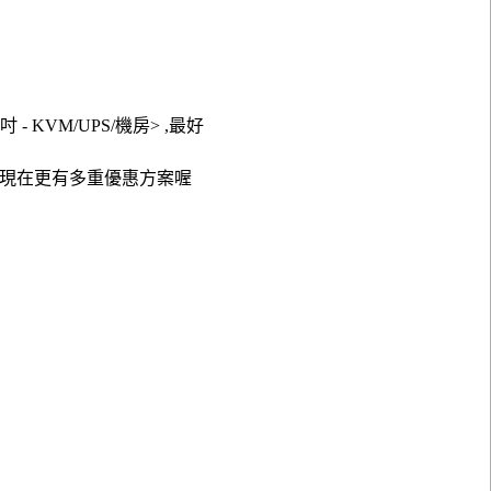
吋 - KVM/UPS/機房> ,最好
需求，現在更有多重優惠方案喔