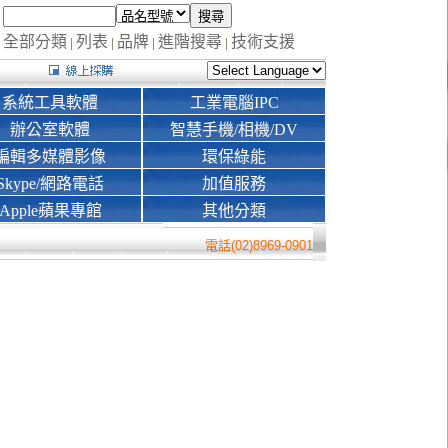
全部分類
列表
品牌
進階搜尋
技術支援
|
|
|
|
系統工具軟體
工業電腦IPC
辦公室軟體
智慧手機/相機/DV
編輯多媒體影像
環保綠能
Skype/網路電話
加值服務
Apple蘋果專館
其他分類
電話(02)8969-0901