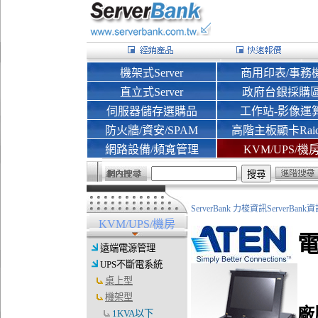
機架式Server
商用印表/事務
直立式Server
政府台銀採購
伺服器儲存選購品
工作站-影像運
防火牆/資安/SPAM
高階主板顯卡Rai
網路設備/頻寬管理
KVM/UPS/機
ServerBank 力梭資訊ServerBa
KVM/UPS/機房
電
遠端電源管理
UPS不斷電系統
桌上型
機架型
廠
1KVA以下