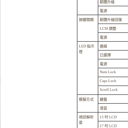
韌體升級
電源
按鍵開關
韌體升級回復
LCM 調整
電源
LED 指示
連線
燈
已選擇
電源
Num Lock
Caps Lock
Scroll Lock
模擬方式
鍵盤
滑鼠
視訊解析
15 吋 LCD
度
17 吋 LCD