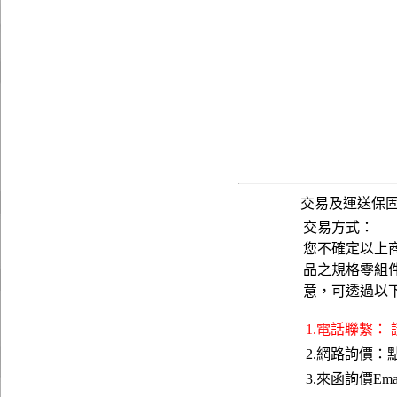
交易及運送保
交易方式：
您不確定以上
品之規格零組
意，可透過以
1.電話聯繫：
2.網路詢價：
3.來函詢價Emai