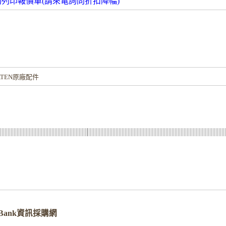
動列印報價單(請來電詢問折扣降幅)
！
TEN原廠配件
erBank資訊採購網