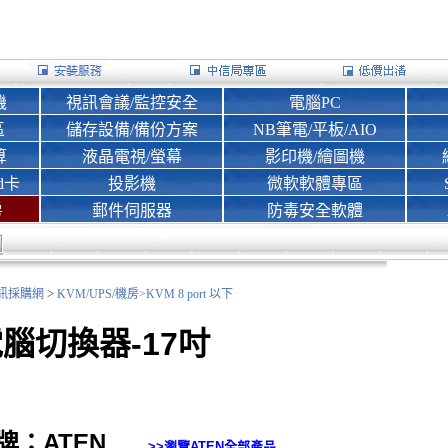
機
視訊會議/監控安全
電腦PC
區
儲存設備/備份方案
NB筆電/平板/AIO
算
液晶電視/螢幕
影印機/繪圖機
d卡
投影機
微軟軟體專區
房
郵件伺服器
防毒安全軟體
>
nk資訊採購網
KVM/UPS/機房>
KVM 8 port 以下
腦切換器-17吋
牌：ATEN
>>瀏覽
ATEN
全部產品