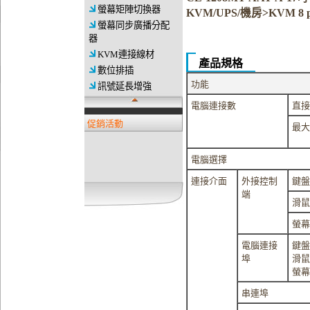
螢幕矩陣切換器
KVM/UPS/機房>KVM 8 
螢幕同步廣播分配
器
KVM連接線材
產品規格
數位排插
功能
訊號延長增強
電腦連接數
直接
促銷活動
最大
電腦選擇
連接介面
外接控制
鍵盤
端
滑鼠
螢幕
電腦連接
鍵盤
埠
滑鼠
螢幕
串連埠