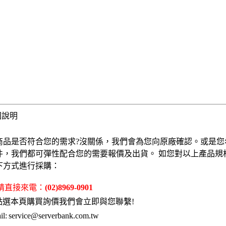
固說明
商品是否符合您的需求?沒關係，我們會為您向原廠確認。或是您
件，我們都可彈性配合您的需要報價及出貨。 如您對以上產品規
下方式進行採購：
 請直接來電：
(02)8969-0901
點選本頁購買詢價我們會立即與您聯繫!
l:
service@serverbank.com.tw