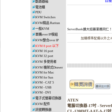
自
斷路器箱
電池櫃
PDU
KVM Switches
KVM精品 Raritan
一般KVM
ServerBank擴大招募業務同仁
單購over IP模組
加購
標準配備以外之A
KVM整合over IP
KVM 8 port 以下
KVM 16 port
KVM 32 port
KVM 多使用者
KVM 機架式Drawer
KVM for Mac
KVM for Sun
KVM - CAT 5
KVM - USB
KVM - DVI
電子式螢幕切換器
ATEN
KVM 配件
電腦切換器-17吋 - Serv
訊號轉換器
CL-1208MT-AAT-A-17吋