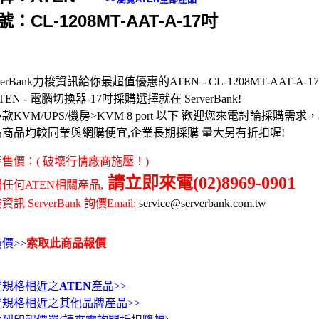
號：CL-1208MT-AAT-A-17吋
rverBank力梭資訊給你最超值優惠的ATEN - CL-1208MT-AAT-A-17
TEN - 電腦切換器-17吋採購選擇就在 ServerBank!
款KVM/UPS/機房>KVM 8 port 以下 歡迎您來電討論採購
站商品均較同業與網購便宜,企業長期採購 量大另有折扣喔!
售價：( 破壞行情廠商施壓！)
請立即來電(02)8969-0901
任何ATEN相關產品,
訊 ServerBank 詢價Email:
service@serverbank.com.tw
價>>
索取此商品報價
覽規格相近之
ATEN
產品>>
覽規格相近之其他品牌產品>>