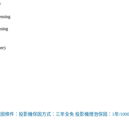
F
nsing
sing
re)
固條件：投影機保固方式：三年全免 投影機燈泡保固：1年/1000