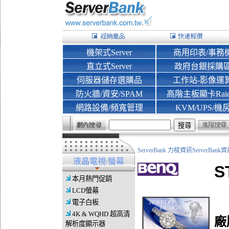
機架式Server
商用印表/事務
直立式Server
政府台銀採購
伺服器儲存選購品
工作站-影像運
防火牆/資安/SPAM
高階主板顯卡Rai
網路設備/頻寬管理
KVM/UPS/機
ServerBank 力梭資訊ServerBa
液晶電視/螢幕
S
本月熱門促銷
LCD螢幕
電子白板
4K & WQHD 超高清
廠
解析度顯示器