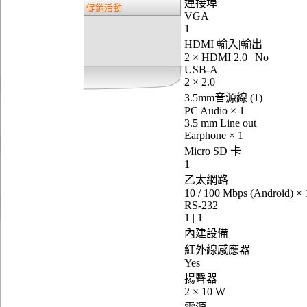
連接埠
促銷活動
VGA
1
HDMI 輸入|輸出
2 × HDMI 2.0 | No
USB-A
2 × 2.0
3.5mm音源線 (1)
PC Audio × 1
3.5 mm Line out
Earphone × 1
Micro SD 卡
1
乙太網路
10 / 100 Mbps (Android) × 
RS-232
1 | 1
內建設備
紅外線感應器
Yes
揚聲器
2 × 10 W