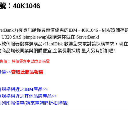
號：40K1046
rverBank力梭資訊給你最超值優惠的IBM - 40K1046 - 伺服器儲存選
 U320 SAS (simple swap)採購選擇就在 ServerBank!
多款伺服器儲存選購品>HardDisk 歡迎您來電討論採購需求，
站商品均較同業與網購便宜,企業長期採購 量大另有折扣喔!
售價： 特價優惠中 請立即來電
價>>
索取此商品報價
覽規格相近之
IBM
產品>>
覽規格相近之其他品牌產品>>
動列印報價單(請來電詢問折扣降幅)