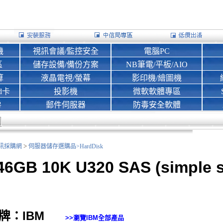
機
視訊會議/監控安全
電腦PC
區
儲存設備/備份方案
NB筆電/平板/AIO
算
液晶電視/螢幕
影印機/繪圖機
d卡
投影機
微軟軟體專區
房
郵件伺服器
防毒安全軟體
>
nk資訊採購網
伺服器儲存選購品>
HardDisk
46GB 10K U320 SAS (simple 
牌：IBM
>>瀏覽
IBM
全部產品