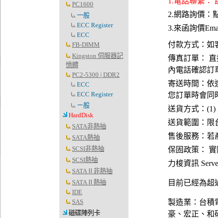
1.電話聯繫：
PC1600
2.網路詢價：
一般
ECC Register
3.來函詢價Emai
ECC
付款方式：如
FB-DIMM
Kingston 伺服器記
傳真訂單： 直
憶體
內電話確認訂
PC2-5300 | DDR2
寄送時間：依
ECC
ECC Register
您訂單時會同
ㄧ般
送貨方式：(1)
HardDisk
送貨範圍：限台
SATA非熱抽
售後服務：若
SATA熱抽
SCSI非熱抽
保固政策： 
SCSI熱抽
力梭資訊 Server
SATAⅡ非熱抽
SATAⅡ熱抽
目前已經為超過
IDE
SAS
製造業：台積
磁碟陣列卡
豪、宏正、和