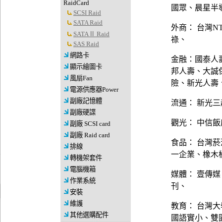
RaidCard
國眾、晨星半
SCSI Raid
SATA Raid
外商： 台灣N
SATAⅡ Raid
祿、
SAS Raid
網路卡
金融：國泰人
顯示繪圖卡
邦人壽、大誠
風扇Fan
險、新光人壽
電源供應器Power
副廠記憶體
流通： 新光三
副廠硬諜
觀光： 中信
副廠 SCSI card
副廠 Raid card
食品： 台灣
排線
一企業、橡木
轉機架套件
電腦機箱
媒體： 壹傳
作業系統
刊、
安裝
維護
教育： 台灣
其他選購配件
國語實小、雙