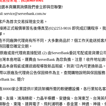
 請直接來電：
(02)8969-0901
點選本頁購買詢價我們會立即與您聯繫!
l:
service@serverbank.com.tw
客戶為首次交易採現金交易。
接將正式報價單簽名後傳真至(02)2253-9016 即完成訂購程序
單。
造不同廠牌代理商有所不同，大多數商品於 7 個工作天能送抵客
時回覆您確定交期。
 原廠或是代理商直接配送 (2) 由ServerBank委託宅配或是貨運
灣本島地區，運費由 ServerBank 為您負擔，注意！收件地址
產品本身瑕疵或運送過程導致新品瑕疵，到貨7日內可更換新品
實際以原廠及代理商公告保固條件為主，查閱購物說明與保固服務
Bank Inc. 簡介
30000家企業提供IT資訊架構所需的軟硬體設備，各行業知名
電、友達、鴻海精密、力晶半導體、安捷倫、台灣東芝、台灣英
碩聯合、東隆、建興電子、飛利浦明碁、泰金寶、神通、神達、