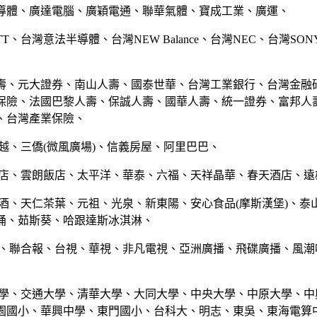
導體、廣達電腦、廣穎電通、聯華氣體、寶成工業、廣運、
TT、台灣意法半導體、台灣NEW Balance、台灣NEC、台灣SO
壽、元大證券、南山人壽、國泰世華、台灣工業銀行、台灣金融
保險、法國巴黎人壽、保誠人壽、國華人壽、統一證券、富邦人
、台灣產業保險、
越、三僑(微風廣場)、信義房屋、阿里巴巴、
飯店、雲朗飯店、太平洋、華泰、六福、天祥晶華、春天酒店、遠
菸酒、天仁茶葉、元祖、光泉、新東陽、安心食品(摩斯漢堡)、泰
桶、茹斯葵、哈跟達斯冰淇淋、
媒、聯合報、台視、華視、非凡電視、亞洲廣播、飛碟廣播、風潮
大學、交通大學、清華大學、大同大學、中央大學、中原大學、中
園國小、華興中學、東門國小、台科大、明志、東吳、東海電算