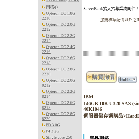
四核心
ServerBank擴大招募業務同仁
Opteron DC 1.8G
2210
加購
標準配備以外之I
Opteron DC 2.0G
2212
Opteron DC 2.2G
2214
Opteron DC 2.4G
2216
Opteron DC 2.6G
2218
Opteron DC 2.8G
2220
Opteron DC 2.0G
8212
Opteron DC 2.2G
8214
IBM
Opteron DC 2.6G
146GB 10K U320 SAS (s
8218
40K1046
Opteron DC 2.8G
伺服器儲存選購品>HardD
8220
PD 3.0G
P4 3.2G
Single core 250
產品規格