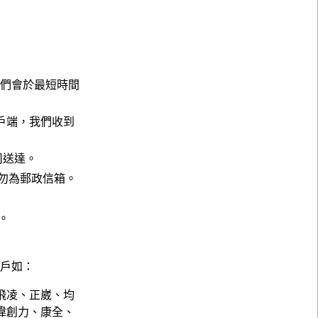
，我們會於最短時間
戶端，我們收到
公司送達。
請勿為郵政信箱。
。
。
客戶如：
飛凌、正崴、均
偉創力、康全、