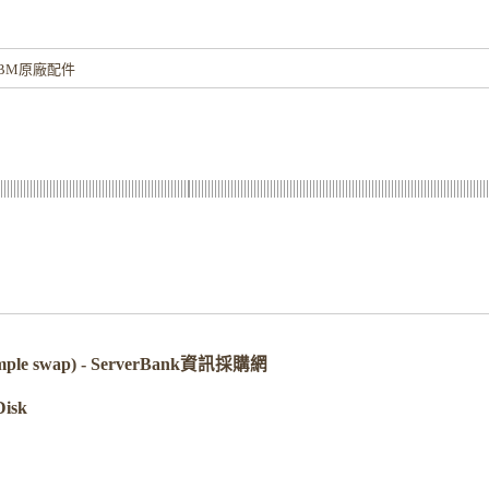
！
BM原廠配件
imple swap) - ServerBank資訊採購網
isk