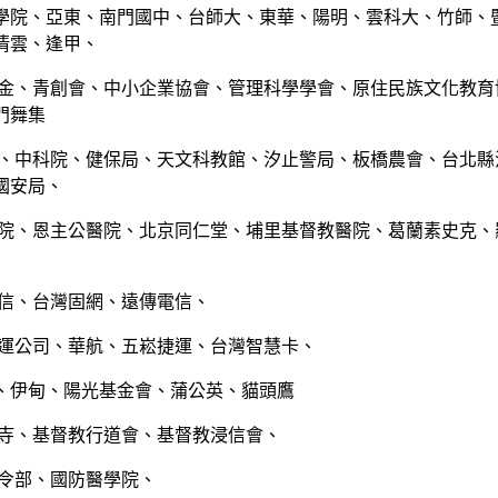
學院、亞東、南門國中、台師大、東華、陽明、雲科大、竹師、
清雲、逢甲、
基金、青創會、中小企業協會、管理科學學會、原住民族文化教育
門舞集
院、中科院、健保局、天文科教館、汐止警局、板橋農會、台北縣
國安局、
醫院、恩主公醫院、北京同仁堂、埔里基督教醫院、葛蘭素史克、
電信、台灣固網、遠傳電信、
捷運公司、華航、五崧捷運、台灣智慧卡、
、伊甸、陽光基金會、蒲公英、貓頭鷹
禪寺、基督教行道會、基督教浸信會、
司令部、國防醫學院、