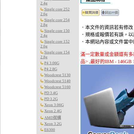
2.4g
Single core 252
2.6g
Single core 254
2.8g
．本文件的資訊若有修改
Single core 150
．規格或報價若有誤，以
2.4g
Single core 152
．本網站內容或文件當中
2.6g
Single core 154
滿一定數量或金額還有多款贈品
2.8g
品> ,最好的IBM - 146GB 1
P4 3.06G
P4 2.8G
Woodcrest 5130
Woodcrest 5140
Woodcrest 5160
PD 3.4G
PD 3.2G
Xeon 3.06G
Xeon 2.4G
AMD架構
Xeon 3.2G
E6300