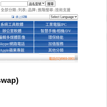
全部分類
列表
品牌
進階搜尋
技術支援
|
|
|
|
系統工具軟體
工業電腦IPC
辦公室軟體
智慧手機/相機/DV
編輯多媒體影像
環保綠能
Skype/網路電話
加值服務
Apple蘋果專館
其他分類
電話(02)8969-0901
swap)