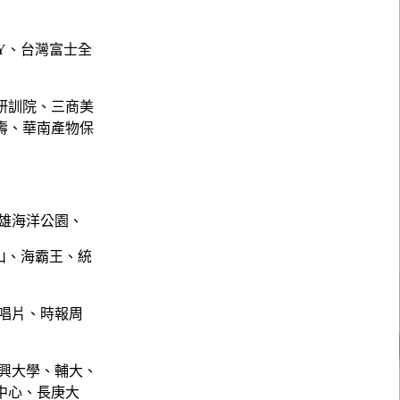
NY、台灣富士全
研訓院、三商美
壽、華南產物保
雄海洋公園、
山、海霸王、統
唱片、時報周
興大學、輔大、
中心、長庚大