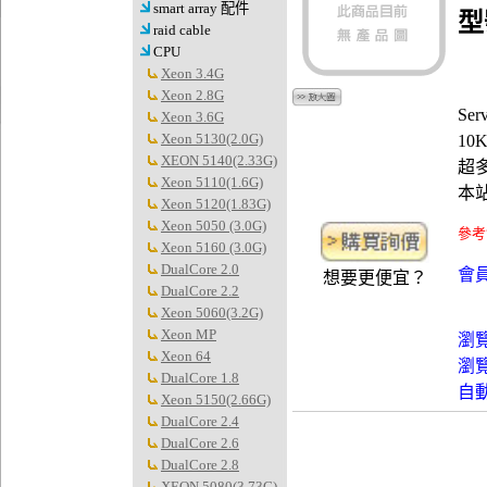
smart array 配件
型
raid cable
CPU
Xeon 3.4G
Xeon 2.8G
Se
Xeon 3.6G
Xeon 5130(2.0G)
10K
XEON 5140(2.33G)
超
Xeon 5110(1.6G)
本
Xeon 5120(1.83G)
Xeon 5050 (3.0G)
參考
Xeon 5160 (3.0G)
DualCore 2.0
會員
想要更便宜？
DualCore 2.2
Xeon 5060(3.2G)
Xeon MP
瀏
Xeon 64
瀏
DualCore 1.8
自
Xeon 5150(2.66G)
DualCore 2.4
DualCore 2.6
DualCore 2.8
XEON 5080(3.73G)