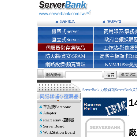
機架式Server
商用印表/事務
直立式Server
政府台銀採購
伺服器儲存選購品
工作站-影像運
防火牆/資安/SPAM
高階主板顯卡Rai
網路設備/頻寬管理
KVM/UPS/機
ServerBank 力梭資訊ServerBa
伺服器儲存選購品
1
準系統Barebone
Adapter
smart array 控制器
Server Board
廠
WorkStation Board