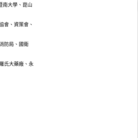
暨南大學、崑山
協會、資策會、
消防局、國衛
羅氏大藥廠、永