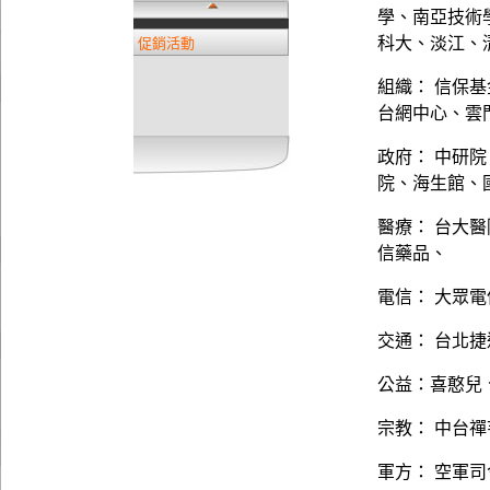
學、南亞技術
科大、淡江、
促銷活動
組織： 信保
台網中心、雲
政府： 中研
院、海生館、
醫療： 台大
信藥品、
電信： 大眾
交通： 台北
公益：喜憨兒
宗教： 中台
軍方： 空軍