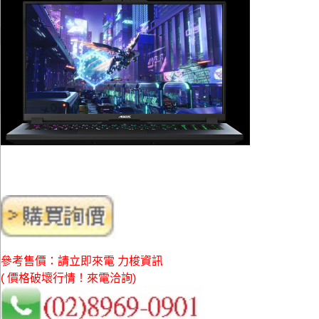
參考售價：請立即來電 力梭資訊
( 價格破壞行情！來電洽詢)