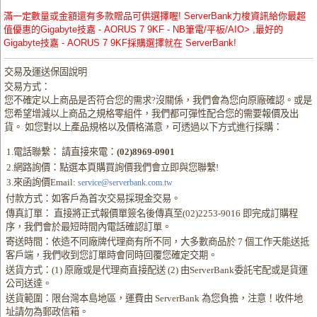
滿一定數量或金額還有多款贈品可供選擇喔! ServerBank力梭資訊給你最超
值優惠的Gigabyte技嘉 - AORUS 7 9KF - NB筆電/平板/AIO> ,最好的
Gigabyte技嘉 - AORUS 7 9KF採購選擇就在 ServerBank!
交易及運送保固說明
交易方式：
您不確定以上商品是否符合您的需求?沒關係，我們會為您向原廠確認。或是
您希望增減以上商品之規格零組件，我們都可彈性配合您的需要報價及出
貨。 如您對以上產品規格以及價格滿意，可透過以下方式進行採購：
1.電話聯繫： 請直接來電：
(02)8969-0901
2.網路詢價：點選本頁購買詢價我們會立即與您聯繫!
3.來函詢價Email:
service@serverbank.com.tw
付款方式：如客戶為首次交易採現金交易。
傳真訂單： 直接將正式報價單簽名後傳真至(02)2253-9016 即完成訂購程
序，我們會於最短時間內電話確認訂單。
寄送時間：依造不同廠牌代理商有所不同，大多數商品於 7 個工作天能送抵
客戶端，我們收到您訂單時會同時回覆您確定交期。
送貨方式：(1) 原廠或是代理商直接配送 (2) 由ServerBank委託宅配或是貨運
公司送達。
送貨範圍：限台灣本島地區，運費由 ServerBank 為您負擔，注意！收件地
址請勿為郵政信箱。