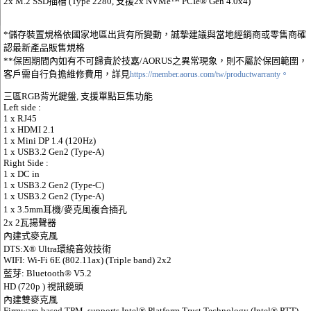
2x M.2 SSD插槽 (Type 2280, 支援2x NVMe™ PCIe® Gen 4.0x4)
*儲存裝置規格依國家地區出貨有所變動，誠摯建議與當地經銷商或零售商確
認最新產品販售規格
**保固期間內如有不可歸責於技嘉/AORUS之異常現象，則不屬於保固範圍，
客戶需自行負擔維修費用，詳見
https://member.aorus.com/tw/productwarranty。
三區RGB背光鍵盤, 支援單點巨集功能
Left side :
1 x RJ45
1 x HDMI 2.1
1 x Mini DP 1.4 (120Hz)
1 x USB3.2 Gen2 (Type-A)
Right Side :
1 x DC in
1 x USB3.2 Gen2 (Type-C)
1 x USB3.2 Gen2 (Type-A)
1 x 3.5mm耳機/麥克風複合插孔
2x 2瓦揚聲器
內建式麥克風
DTS:X® Ultra環繞音效技術
WIFI: Wi-Fi 6E (802.11ax) (Triple band) 2x2
藍芽: Bluetooth® V5.2
HD (720p ) 視訊鏡頭
內建雙麥克風
Firmware-based TPM, supports Intel® Platform Trust Technology (Intel® PTT)