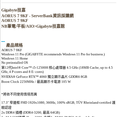
Gigabyte技嘉
AORUS 7 9KF - ServerBank資訊採購網
AORUS 7 9KF
NB筆電/平板/AIO>Gigabyte技嘉館
產品規格
AORUS 7 9KF
Windows 11 Pro (GIGABYTE recommends Windows 11 Pro for business.)
Windows 11 Home
No preinstalled OS
第12代Intel® Core™ i5-12500H 核心處理器 4.5 GHz (18MB Cache, up to 4.5
GHz, 4 P-cores and 8 E- cores)
NVIDIA® GeForce RTX™ 4060 獨立顯示晶片 GDDR6 8GB
Boost Clock 2250MHz / 最高顯示卡電源 105 W
*將依不同使用情境而異
17.3" 窄邊框 FHD 1920x1080, 360Hz, 100% sRGB, TÜV Rheinland-certified 護
眼認證
2x DDR4 插槽 (DDR4-3200, 最高 64GB)