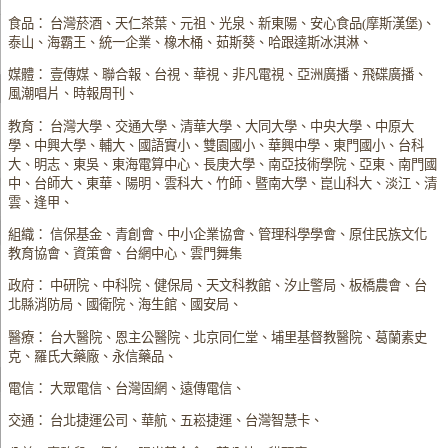
食品： 台灣菸酒、天仁茶葉、元祖、光泉、新東陽、安心食品(摩斯漢堡)、
泰山、海霸王、統一企業、橡木桶、茹斯葵、哈跟達斯冰淇淋、
媒體： 壹傳媒、聯合報、台視、華視、非凡電視、亞洲廣播、飛碟廣播、
風潮唱片、時報周刊、
教育： 台灣大學、交通大學、清華大學、大同大學、中央大學、中原大
學、中興大學、輔大、國語實小、雙園國小、華興中學、東門國小、台科
大、明志、東吳、東海電算中心、長庚大學、南亞技術學院、亞東、南門國
中、台師大、東華、陽明、雲科大、竹師、暨南大學、崑山科大、淡江、清
雲、逢甲、
組織： 信保基金、青創會、中小企業協會、管理科學學會、原住民族文化
教育協會、資策會、台網中心、雲門舞集
政府： 中研院、中科院、健保局、天文科教館、汐止警局、板橋農會、台
北縣消防局、國衛院、海生館、國安局、
醫療： 台大醫院、恩主公醫院、北京同仁堂、埔里基督教醫院、葛蘭素史
克、羅氏大藥廠、永信藥品、
電信： 大眾電信、台灣固網、遠傳電信、
交通： 台北捷運公司、華航、五崧捷運、台灣智慧卡、