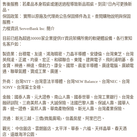
售後服務：若產品本身瑕疵或運送過程導致新品瑕疵，到貨7日內可更換新
品。
保固政策： 實際以原廠及代理商公告保固條件為主，查閱購物說明與保固
服務。
力梭資訊 ServerBank Inc. 簡介
目前已經為超過30000家企業提供IT資訊架構所需的軟硬體設備，各行業知
名客戶如：
製造業：台積電、友達、鴻海精密、力晶半導體、安捷倫、台灣東芝、台灣
英飛凌、正崴、均豪、宏正、和碩聯合、東隆、建興電子、飛利浦明碁、泰
金寶、神通、神達、偉創力、康全、國眾、晨星半導體、廣達電腦、廣穎電
通、聯華氣體、寶成工業、廣運、
外商： 台灣NTT、台灣意法半導體、台灣NEW Balance、台灣NEC、台灣
SONY、台灣富士全祿、
金融：國泰人壽、元大證券、南山人壽、國泰世華、台灣工業銀行、台灣金
融研訓院、三商美邦人壽、大誠保險、法國巴黎人壽、保誠人壽、國華人
壽、統一證券、富邦人壽、華南產物保險、新光人壽、台灣產業保險、
流通： 新光三越、三僑(微風廣場)、信義房屋、阿里巴巴、
觀光： 中信飯店、雲朗飯店、太平洋、華泰、六福、天祥晶華、春天酒
店、遠雄海洋公園、