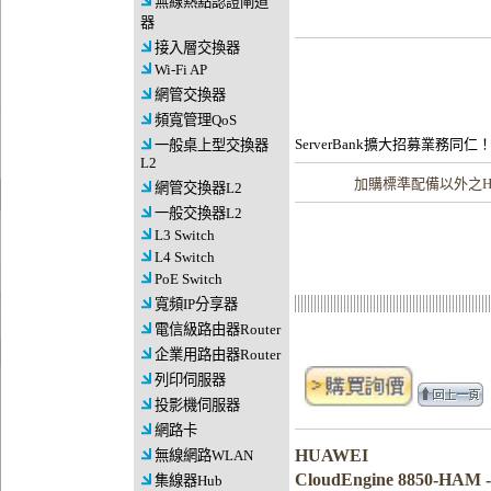
無線熱點認證閘道
器
接入層交換器
Wi-Fi AP
網管交換器
頻寬管理QoS
ServerBank擴大招募業務同仁
一般桌上型交換器
L2
加購
標準配備以外之H
網管交換器L2
一般交換器L2
L3 Switch
L4 Switch
PoE Switch
寬頻IP分享器
電信級路由器Router
企業用路由器Router
列印伺服器
投影機伺服器
網路卡
HUAWEI
無線網路WLAN
CloudEngine 8850-HA
集線器Hub