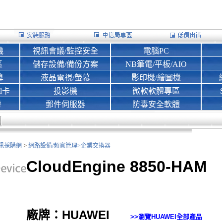
機
視訊會議/監控安全
電腦PC
區
儲存設備/備份方案
NB筆電/平板/AIO
算
液晶電視/螢幕
影印機/繪圖機
d卡
投影機
微軟軟體專區
房
郵件伺服器
防毒安全軟體
>
nk資訊採購網
網路設備/頻寬管理>
企業交換器
CloudEngine 8850-HAM
廠牌：HUAWEI
>>瀏覽
HUAWEI
全部產品