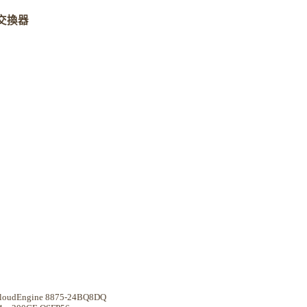
交換器
loudEngine 8875-24BQ8DQ