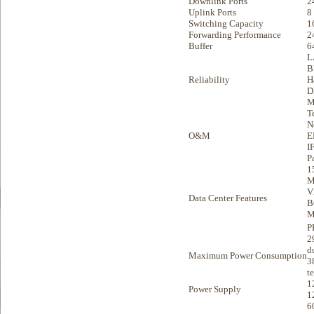
Downlink Ports
2
Uplink Ports
8
Switching Capacity
1
Forwarding Performance
2
Buffer
6
L
B
Reliability
H
D
M
T
N
O&M
E
I
P
1
M
V
Data Center Features
B
M
P
2
d
Maximum Power Consumption
3
t
1
Power Supply
1
6