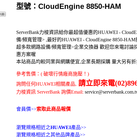
型號：CloudEngine 8850-HAM
ServerBank力梭資訊給你最超值優惠的HUAWEI - CloudEng
備/頻寬管理> ,最好的HUAWEI - CloudEngine 8850-HA
超多款網路設備/頻寬管理>企業交換器 歡迎您來電討論
惠方案喔
本站商品均較同業與網購便宜,企業長期採購 量大另有折
參考售價：( 破壞行情廠商施壓！)
請立即來電(02)8969
詢問任何HUAWEI相關產品,
力梭資訊 ServerBank 詢價Email:
service@serverbank.com.
會員價>>
索取此商品報價
瀏覽規格相近之
HUAWEI
產品>>
瀏覽規格相近之其他品牌產品>>