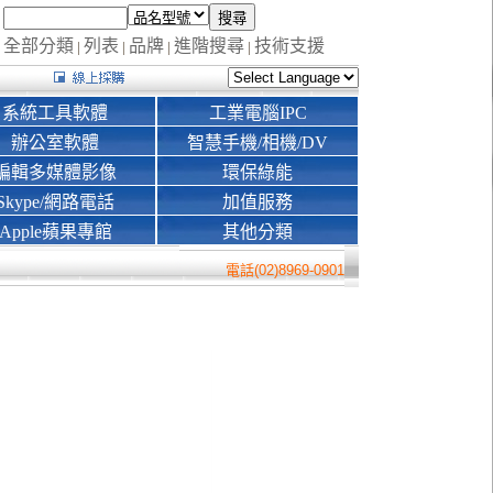
全部分類
列表
品牌
進階搜尋
技術支援
|
|
|
|
系統工具軟體
工業電腦IPC
辦公室軟體
智慧手機/相機/DV
編輯多媒體影像
環保綠能
Skype/網路電話
加值服務
Apple蘋果專館
其他分類
電話(02)8969-0901