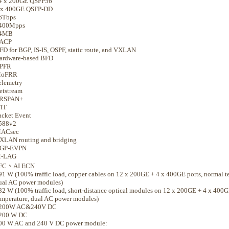
4 x 200GE QSFP56
 x 400GE QSFP-DD
6Tbps
400Mpps
4MB
ACP
FD for BGP, IS-IS, OSPF, static route, and VXLAN
ardware-based BFD
PFR
oFRR
elemetry
etstream
RSPAN+
FIT
acket Event
588v2
ACsec
XLAN routing and bridging
GP-EVPN
-LAG
FC、AI ECN
91 W (100% traffic load, copper cables on 12 x 200GE + 4 x 400GE ports, normal t
ual AC power modules)
82 W (100% traffic load, short-distance optical modules on 12 x 200GE + 4 x 400G
emperature, dual AC power modules)
200W AC&240V DC
200 W DC
00 W AC and 240 V DC power module: