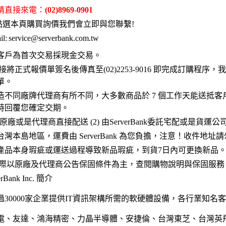
 請直接來電：
(02)8969-0901
點選本頁購買詢價我們會立即與您聯繫!
l:
service@serverbank.com.tw
客戶為首次交易採現金交易。
接將正式報價單簽名後傳真至(02)2253-9016 即完成訂購程序
單。
造不同廠牌代理商有所不同，大多數商品於 7 個工作天能送抵客
時回覆您確定交期。
 原廠或是代理商直接配送 (2) 由ServerBank委託宅配或是貨運
灣本島地區，運費由 ServerBank 為您負擔，注意！收件地址
產品本身瑕疵或運送過程導致新品瑕疵，到貨7日內可更換新品
實際以原廠及代理商公告保固條件為主，查閱購物說明與保固服務
Bank Inc. 簡介
30000家企業提供IT資訊架構所需的軟硬體設備，各行業知名
電、友達、鴻海精密、力晶半導體、安捷倫、台灣東芝、台灣英