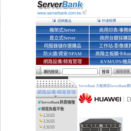
機架式Server
商用印表/事務
直立式Server
政府台銀採購
伺服器儲存選購品
工作站-影像運
防火牆/資安/SPAM
高階主板顯卡Rai
網路設備/頻寬管理
KVM/UPS/機
ServerBank 力梭資訊ServerBa
網路設備/頻寬管理
ServerBank熱賣機種
頻寬負載平衡
2 WAN
3 WAN
4 WAN