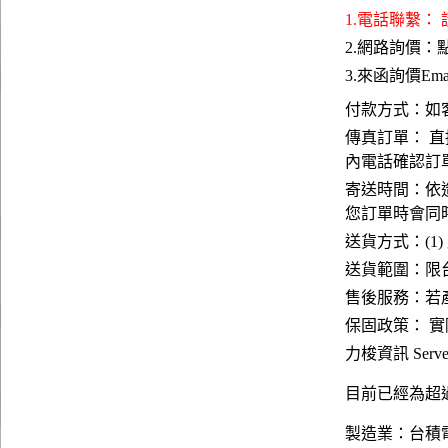
1.電話聯繫：
2.網路詢價：
3.來函詢價Emai
付款方式：如
傳真訂單： 直
內電話確認訂
寄送時間：依
您訂單時會同
送貨方式：(1)
送貨範圍：限台
售後服務：若
保固政策： 
力梭資訊 Server
目前已經為超過
製造業：台積