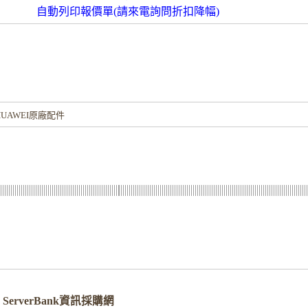
自動列印報價單(請來電詢問折扣降幅)
！
UAWEI原廠配件
M - ServerBank資訊採購網