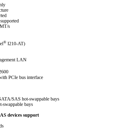
nly
cture
ted
supported
 MT/s
®
el
I210-AT)
nagement LAN
600
ith PCIe bus interface
SATA/SAS hot-swappable bays
t-swappable bays
SAS devices support
ds