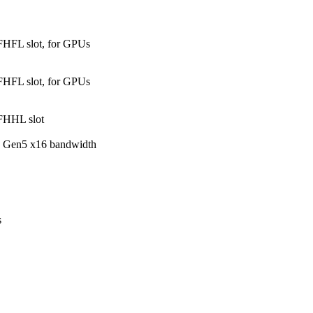
FHFL slot, for GPUs
FHFL slot, for GPUs
 FHHL slot
Ie Gen5 x16 bandwidth
s