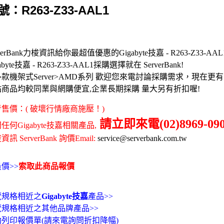
號：R263-Z33-AAL1
rverBank力梭資訊給你最超值優惠的Gigabyte技嘉 - R263-Z33-AAL1
abyte技嘉 - R263-Z33-AAL1採購選擇就在 ServerBank!
款機架式Server>AMD系列 歡迎您來電討論採購需求，現在更
站商品均較同業與網購便宜,企業長期採購 量大另有折扣喔!
售價：( 破壞行情廠商施壓！)
請立即來電(02)8969-090
任何Gigabyte技嘉相關產品,
訊 ServerBank 詢價Email:
service@serverbank.com.tw
價>>
索取此商品報價
覽規格相近之
Gigabyte技嘉
產品>>
覽規格相近之其他品牌產品>>
動列印報價單(請來電詢問折扣降幅)