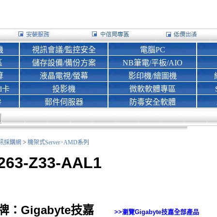
機
視訊會議/監控安全
電腦PC
區
儲存設備/備份方案
NB筆電/平板/AIO
算
液晶電視/螢幕
影印機/繪圖機
d卡
投影機
微軟軟體專區
房
郵件伺服器
防毒安全軟體
>
nk資訊採購網
機架式Server>
AMD系列
263-Z33-AAL1
牌：Gigabyte技嘉
>>瀏覽
Gigabyte技嘉
全部產品