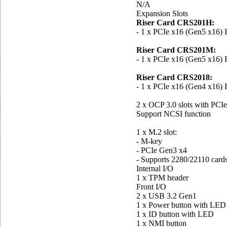
N/A
Expansion Slots
Riser Card CRS201H:
- 1 x PCIe x16 (Gen5 x16) 
Riser Card CRS201M:
- 1 x PCIe x16 (Gen5 x16) 
Riser Card CRS2018:
- 1 x PCIe x16 (Gen4 x16)
2 x OCP 3.0 slots with PC
Support NCSI function
1 x M.2 slot:
- M-key
- PCIe Gen3 x4
- Supports 2280/22110 card
Internal I/O
1 x TPM header
Front I/O
2 x USB 3.2 Gen1
1 x Power button with LED
1 x ID button with LED
1 x NMI button