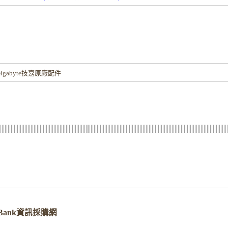
！
gabyte技嘉原廠配件
verBank資訊採購網