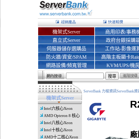
機架式Server
商用印表/事務
直立式Server
政府台銀採購
伺服器儲存選購品
工作站-影像運
防火牆/資安/SPAM
高階主板顯卡Rai
網路設備/頻寬管理
KVM/UPS/機
ServerBank 力梭資訊ServerBa
機架式Server
R
Intel六核心Xeon
AMD Opteron 8 核心
Intel八核心Xeon
Intel十核心Xeon
廠
AMD十二核心Xeon