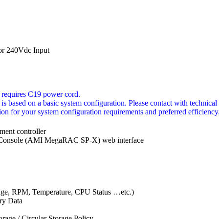
r 240Vdc Input
 requires C19 power cord.
is based on a basic system configuration. Please contact with technical 
ion for your system configuration requirements and preferred efficiency
nt controller
nsole (AMI MegaRAC SP-X) web interface
age, RPM, Temperature, CPU Status …etc.)
ry Data
rage / Circular Storage Policy