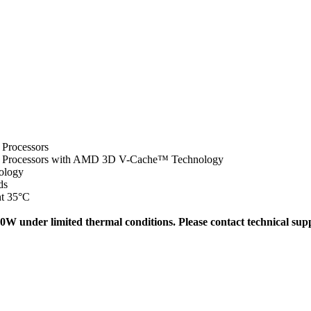
rocessors
Processors with AMD 3D V-Cache™ Technology
nology
ds
nt 35°C
W under limited thermal conditions. Please contact technical supp