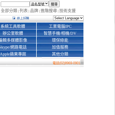
全部分類
列表
品牌
進階搜尋
技術支援
|
|
|
|
系統工具軟體
工業電腦IPC
辦公室軟體
智慧手機/相機/DV
編輯多媒體影像
環保綠能
Skype/網路電話
加值服務
Apple蘋果專館
其他分類
電話(02)8969-0901