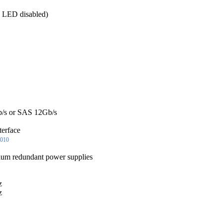
x LED disabled)
/s or SAS 12Gb/s
terface
010
um redundant power supplies
z
z