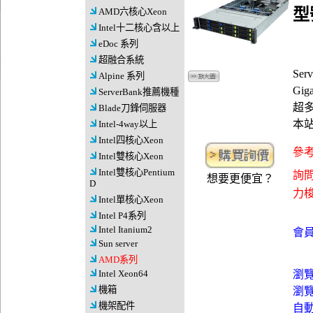
型
AMD六核心Xeon
Intel十二核心含以上
eDoc 系列
超融合系統
Se
Alpine 系列
Gig
ServerBank推薦機種
超多
Blade刀鋒伺服器
本
Intel-4way以上
Intel四核心Xeon
參考
Intel雙核心Xeon
Intel雙核心Pentium
詢問
想要更便宜？
D
力梭資
Intel單核心Xeon
Intel P4系列
Intel Itanium2
會員
Sun server
AMD系列
Intel Xeon64
瀏
機箱
瀏
機架配件
自