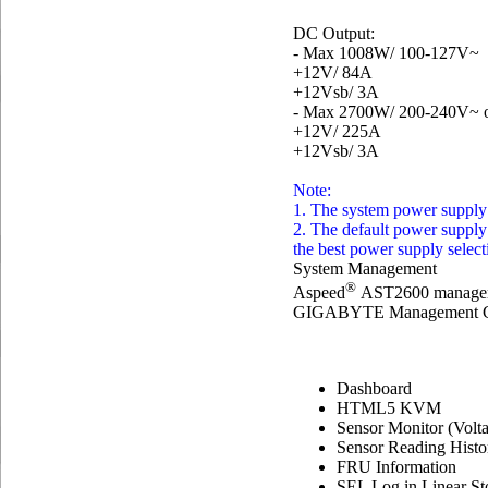
DC Output:
- Max 1008W/ 100-127V~
+12V/ 84A
+12Vsb/ 3A
- Max 2700W/ 200-240V~ o
+12V/ 225A
+12Vsb/ 3A
Note:
1. The system power supply
2. The default power supply 
the best power supply select
System Management
®
Aspeed
AST2600 manageme
GIGABYTE Management Co
Dashboard
HTML5 KVM
Sensor Monitor (Volt
Sensor Reading Histo
FRU Information
SEL Log in Linear Sto