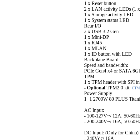
1 x Reset button
2 x LAN activity LEDs (1 
1 x Storage activity LED
1 x System status LED
Rear I/O
2 x USB 3.2 Gen1
1 x Mini-DP
1 x RJ45
1 x MLAN
1 x ID button with LED
Backplane Board
Speed and bandwidth:
PCIe Gen4 x4 or SATA 6Gb
TPM
1 x TPM header with SPI in
-
Optional
TPM2.0 kit:
CTM
Power Supply
1+1 2700W 80 PLUS Titani
AC Input:
- 100-127V~/ 12A, 50-60H
- 200-240V~/ 16A, 50-60H
DC Input: (Only for China)
- 240Vdc/ 16A