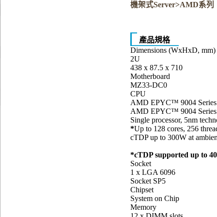
機架式Server>AMD系列
產品規格
Dimensions (WxHxD, mm)
2U
438 x 87.5 x 710
Motherboard
MZ33-DC0
CPU
AMD EPYC™ 9004 Series P
AMD EPYC™ 9004 Series 
Single processor, 5nm tech
*
Up to 128 cores, 256 threa
cTDP up to 300W at ambie
*cTDP supported up to 400
Socket
1 x LGA 6096
Socket SP5
Chipset
System on Chip
Memory
12 x DIMM slots