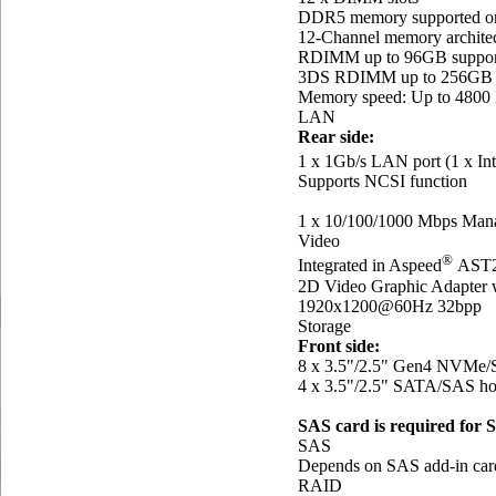
DDR5 memory supported o
12-Channel memory archite
RDIMM up to 96GB suppor
3DS RDIMM up to 256GB 
Memory speed: Up to 4800
LAN
Rear side:
1 x 1Gb/s LAN port (1 x Int
Supports NCSI function
1 x 10/100/1000 Mbps Ma
Video
®
Integrated in Aspeed
AST2
2D Video Graphic Adapter w
1920x1200@60Hz 32bpp
Storage
Front side:
8 x 3.5"/2.5" Gen4 NVMe/
4 x 3.5"/2.5" SATA/SAS ho
SAS card is required for 
SAS
Depends on SAS add-in car
RAID