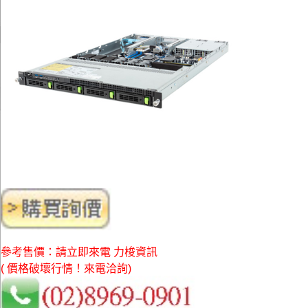
參考售價：請立即來電 力梭資訊
( 價格破壞行情！來電洽詢)