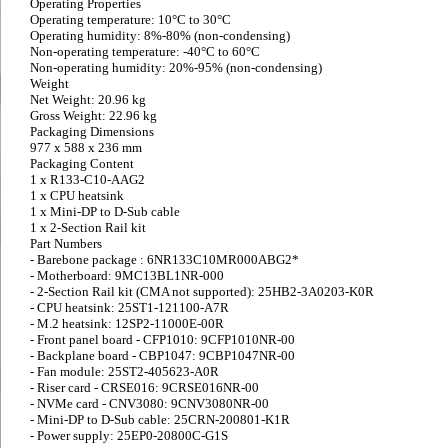
Operating Properties
Operating temperature: 10°C to 30°C
Operating humidity: 8%-80% (non-condensing)
Non-operating temperature: -40°C to 60°C
Non-operating humidity: 20%-95% (non-condensing)
Weight
Net Weight: 20.96 kg
Gross Weight: 22.96 kg
Packaging Dimensions
977 x 588 x 236 mm
Packaging Content
1 x R133-C10-AAG2
1 x CPU heatsink
1 x Mini-DP to D-Sub cable
1 x 2-Section Rail kit
Part Numbers
- Barebone package : 6NR133C10MR000ABG2*
- Motherboard: 9MC13BL1NR-000
- 2-Section Rail kit (CMA not supported): 25HB2-3A0203-K0R
- CPU heatsink: 25ST1-121100-A7R
- M.2 heatsink: 12SP2-11000E-00R
- Front panel board - CFP1010: 9CFP1010NR-00
- Backplane board - CBP1047: 9CBP1047NR-00
- Fan module: 25ST2-405623-A0R
- Riser card - CRSE016: 9CRSE016NR-00
- NVMe card - CNV3080: 9CNV3080NR-00
- Mini-DP to D-Sub cable: 25CRN-200801-K1R
- Power supply: 25EP0-20800C-G1S