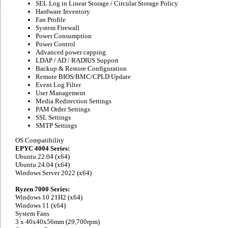
SEL Log in Linear Storage / Circular Storage Policy
Hardware Inventory
Fan Profile
System Firewall
Power Consumption
Power Control
Advanced power capping
LDAP / AD / RADIUS Support
Backup & Restore Configuration
Remote BIOS/BMC/CPLD Update
Event Log Filter
User Management
Media Redirection Settings
PAM Order Settings
SSL Settings
SMTP Settings
OS Compatibility
EPYC 4004 Series:
Ubuntu 22.04 (x64)
Ubuntu 24.04 (x64)
Windows Server 2022 (x64)
Ryzen 7000 Series:
Windows 10 21H2 (x64)
Windows 11 (x64)
System Fans
3 x 40x40x56mm (29,700rpm)