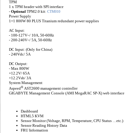
TPM
1 x TPM header with SPI interface
-
Optional
TPM2.0 kit:
CTM010
Power Supply
1+1 800W 80 PLUS Titanium redundant power supplies
AC Input:
- 100-127V~/ 10A, 50-60Hz
- 200-240V~/ 5A, 50-60Hz
DC Input: (Only for China)
- 240Vdc/ 5A
DC Output:
- Max 800W
+12.2V/ 65A
+12.2Vsb/ 3A
System Management
®
Aspeed
AST2600 management controller
GIGABYTE Management Console (AMI MegaRAC SP-X) web interface
Dashboard
HTML5 KVM
Sensor Monitor (Voltage, RPM, Temperature, CPU Status …etc.)
Sensor Reading History Data
FRU Information