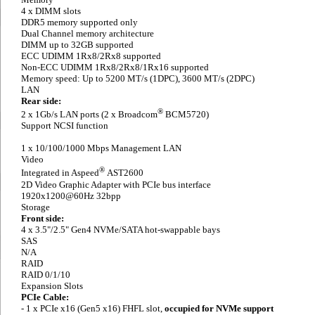
4 x DIMM slots
DDR5 memory supported only
Dual Channel memory architecture
DIMM up to 32GB supported
ECC UDIMM 1Rx8/2Rx8 supported
Non-ECC UDIMM 1Rx8/2Rx8/1Rx16 supported
Memory speed: Up to 5200 MT/s (1DPC), 3600 MT/s (2DPC)
LAN
Rear side:
®
2 x 1Gb/s LAN ports (2 x Broadcom
BCM5720)
Support NCSI function
1 x 10/100/1000 Mbps Management LAN
Video
®
Integrated in Aspeed
AST2600
2D Video Graphic Adapter with PCIe bus interface
1920x1200@60Hz 32bpp
Storage
Front side:
4 x 3.5"/2.5" Gen4 NVMe/SATA hot-swappable bays
SAS
N/A
RAID
RAID 0/1/10
Expansion Slots
PCIe Cable:
- 1 x PCIe x16 (Gen5 x16) FHFL slot,
occupied for NVMe support