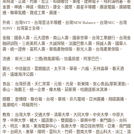
英飛凌、正崴、均豪、宏正、和碩聯合、東隆、建興電子、飛利浦明碁、泰
金寶、神通、神達、偉創力、康全、國眾、晨星半導體、廣達電腦、廣穎電
通、聯華氣體、寶成工業、廣運、
外商： 台灣NTT、台灣意法半導體、台灣NEW Balance、台灣NEC、台灣
SONY、台灣富士全祿、
金融：國泰人壽、元大證券、南山人壽、國泰世華、台灣工業銀行、台灣金
融研訓院、三商美邦人壽、大誠保險、法國巴黎人壽、保誠人壽、國華人
壽、統一證券、富邦人壽、華南產物保險、新光人壽、台灣產業保險、
流通： 新光三越、三僑(微風廣場)、信義房屋、阿里巴巴、
觀光： 中信飯店、雲朗飯店、太平洋、華泰、六福、天祥晶華、春天酒
店、遠雄海洋公園、
食品： 台灣菸酒、天仁茶葉、元祖、光泉、新東陽、安心食品(摩斯漢堡)、
泰山、海霸王、統一企業、橡木桶、茹斯葵、哈跟達斯冰淇淋、
媒體： 壹傳媒、聯合報、台視、華視、非凡電視、亞洲廣播、飛碟廣播、
風潮唱片、時報周刊、
教育： 台灣大學、交通大學、清華大學、大同大學、中央大學、中原大
學、中興大學、輔大、國語實小、雙園國小、華興中學、東門國小、台科
大、明志、東吳、東海電算中心、長庚大學、南亞技術學院、亞東、南門國
中、台師大、東華、陽明、雲科大、竹師、暨南大學、崑山科大、淡江、清