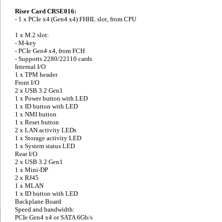
Riser Card CRSE016:
- 1 x PCIe x4 (Gen4 x4) FHHL slot, from CPU
1 x M.2 slot:
- M-key
- PCIe Gen4 x4, from FCH
- Supports 2280/22110 cards
Internal I/O
1 x TPM header
Front I/O
2 x USB 3.2 Gen1
1 x Power button with LED
1 x ID button with LED
1 x NMI button
1 x Reset button
2 x LAN activity LEDs
1 x Storage activity LED
1 x System status LED
Rear I/O
2 x USB 3.2 Gen1
1 x Mini-DP
2 x RJ45
1 x MLAN
1 x ID button with LED
Backplane Board
Speed and bandwidth:
PCIe Gen4 x4 or SATA 6Gb/s