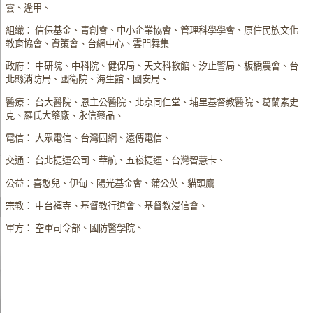
雲、逢甲、
組織： 信保基金、青創會、中小企業協會、管理科學學會、原住民族文化
教育協會、資策會、台網中心、雲門舞集
政府： 中研院、中科院、健保局、天文科教館、汐止警局、板橋農會、台
北縣消防局、國衛院、海生館、國安局、
醫療： 台大醫院、恩主公醫院、北京同仁堂、埔里基督教醫院、葛蘭素史
克、羅氏大藥廠、永信藥品、
電信： 大眾電信、台灣固網、遠傳電信、
交通： 台北捷運公司、華航、五崧捷運、台灣智慧卡、
公益：喜憨兒、伊甸、陽光基金會、蒲公英、貓頭鷹
宗教： 中台禪寺、基督教行道會、基督教浸信會、
軍方： 空軍司令部、國防醫學院、