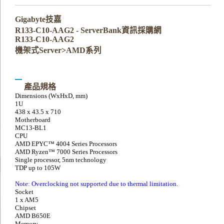
Gigabyte技嘉
R133-C10-AAG2 - ServerBank資訊採購網
R133-C10-AAG2
機架式Server>AMD系列
產品規格
Dimensions (WxHxD, mm)
1U
438 x 43.5 x 710
Motherboard
MC13-BL1
CPU
AMD EPYC™ 4004 Series Processors
AMD Ryzen™ 7000 Series Processors
Single processor, 5nm technology
TDP up to 105W
Note: Overclocking not supported due to thermal limitation.
Socket
1 x AM5
Chipset
AMD B650E
Memory