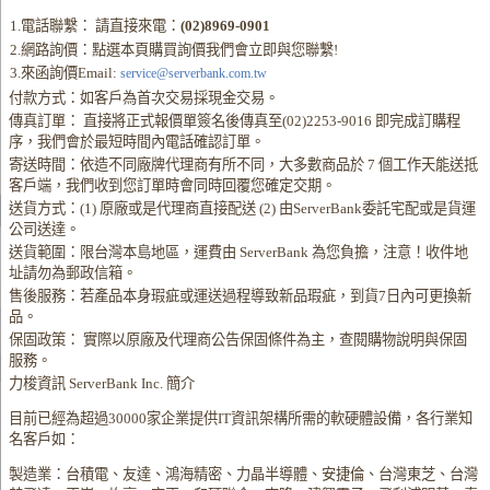
1.電話聯繫： 請直接來電：
(02)8969-0901
2.網路詢價：點選本頁購買詢價我們會立即與您聯繫!
3.來函詢價Email:
service@serverbank.com.tw
付款方式：如客戶為首次交易採現金交易。
傳真訂單： 直接將正式報價單簽名後傳真至(02)2253-9016 即完成訂購程
序，我們會於最短時間內電話確認訂單。
寄送時間：依造不同廠牌代理商有所不同，大多數商品於 7 個工作天能送抵
客戶端，我們收到您訂單時會同時回覆您確定交期。
送貨方式：(1) 原廠或是代理商直接配送 (2) 由ServerBank委託宅配或是貨運
公司送達。
送貨範圍：限台灣本島地區，運費由 ServerBank 為您負擔，注意！收件地
址請勿為郵政信箱。
售後服務：若產品本身瑕疵或運送過程導致新品瑕疵，到貨7日內可更換新
品。
保固政策： 實際以原廠及代理商公告保固條件為主，查閱購物說明與保固
服務。
力梭資訊 ServerBank Inc. 簡介
目前已經為超過30000家企業提供IT資訊架構所需的軟硬體設備，各行業知
名客戶如：
製造業：台積電、友達、鴻海精密、力晶半導體、安捷倫、台灣東芝、台灣