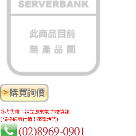
參考售價：請立即來電 力梭資訊
( 價格破壞行情！來電洽詢)