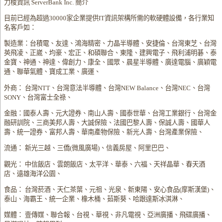
力梭資訊 ServerBank Inc. 簡介
目前已經為超過30000家企業提供IT資訊架構所需的軟硬體設備，各行業知
名客戶如：
製造業：台積電、友達、鴻海精密、力晶半導體、安捷倫、台灣東芝、台灣
英飛凌、正崴、均豪、宏正、和碩聯合、東隆、建興電子、飛利浦明碁、泰
金寶、神通、神達、偉創力、康全、國眾、晨星半導體、廣達電腦、廣穎電
通、聯華氣體、寶成工業、廣運、
外商： 台灣NTT、台灣意法半導體、台灣NEW Balance、台灣NEC、台灣
SONY、台灣富士全祿、
金融：國泰人壽、元大證券、南山人壽、國泰世華、台灣工業銀行、台灣金
融研訓院、三商美邦人壽、大誠保險、法國巴黎人壽、保誠人壽、國華人
壽、統一證券、富邦人壽、華南產物保險、新光人壽、台灣產業保險、
流通： 新光三越、三僑(微風廣場)、信義房屋、阿里巴巴、
觀光： 中信飯店、雲朗飯店、太平洋、華泰、六福、天祥晶華、春天酒
店、遠雄海洋公園、
食品： 台灣菸酒、天仁茶葉、元祖、光泉、新東陽、安心食品(摩斯漢堡)、
泰山、海霸王、統一企業、橡木桶、茹斯葵、哈跟達斯冰淇淋、
媒體： 壹傳媒、聯合報、台視、華視、非凡電視、亞洲廣播、飛碟廣播、