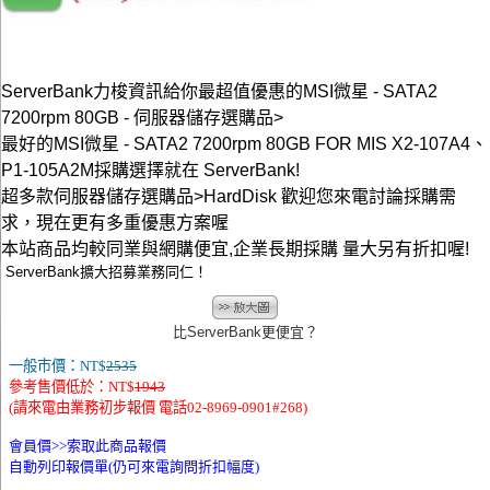
ServerBank力梭資訊給你最超值優惠的MSI微星 - SATA2
7200rpm 80GB - 伺服器儲存選購品>
最好的MSI微星 - SATA2 7200rpm 80GB FOR MIS X2-107A4、
P1-105A2M採購選擇就在 ServerBank!
超多款伺服器儲存選購品>HardDisk 歡迎您來電討論採購需
求，現在更有多重優惠方案喔
本站商品均較同業與網購便宜,企業長期採購 量大另有折扣喔!
ServerBank擴大招募業務同仁！
比ServerBank更便宜？
一般市價：NT$
2535
參考售價低於：NT$
1943
(請來電由業務初步報價 電話02-8969-0901#268)
會員價>>
索取此商品報價
自動列印報價單(仍可來電詢問折扣幅度)