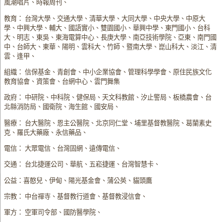
風潮唱片、時報周刊、
教育： 台灣大學、交通大學、清華大學、大同大學、中央大學、中原大
學、中興大學、輔大、國語實小、雙園國小、華興中學、東門國小、台科
大、明志、東吳、東海電算中心、長庚大學、南亞技術學院、亞東、南門國
中、台師大、東華、陽明、雲科大、竹師、暨南大學、崑山科大、淡江、清
雲、逢甲、
組織： 信保基金、青創會、中小企業協會、管理科學學會、原住民族文化
教育協會、資策會、台網中心、雲門舞集
政府： 中研院、中科院、健保局、天文科教館、汐止警局、板橋農會、台
北縣消防局、國衛院、海生館、國安局、
醫療： 台大醫院、恩主公醫院、北京同仁堂、埔里基督教醫院、葛蘭素史
克、羅氏大藥廠、永信藥品、
電信： 大眾電信、台灣固網、遠傳電信、
交通： 台北捷運公司、華航、五崧捷運、台灣智慧卡、
公益：喜憨兒、伊甸、陽光基金會、蒲公英、貓頭鷹
宗教： 中台禪寺、基督教行道會、基督教浸信會、
軍方： 空軍司令部、國防醫學院、