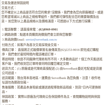
交易及運送保固說明
交易方式：
您不確定以上商品是否符合您的需求?沒關係，我們會為您向原廠確認。或是
您希望增減以上商品之規格零組件，我們都可彈性配合您的需要報價及出
貨。 如您對以上產品規格以及價格滿意，可透過以下方式進行採購：
1.電話聯繫： 請直接來電：
(02)8969-0901
2.網路詢價：點選本頁購買詢價我們會立即與您聯繫!
3.來函詢價Email:
service@serverbank.com.tw
付款方式：如客戶為首次交易採現金交易。
傳真訂單： 直接將正式報價單簽名後傳真至(02)2253-9016 即完成訂購程
序，我們會於最短時間內電話確認訂單。
寄送時間：依造不同廠牌代理商有所不同，大多數商品於 7 個工作天能送抵
客戶端，我們收到您訂單時會同時回覆您確定交期。
送貨方式：(1) 原廠或是代理商直接配送 (2) 由ServerBank委託宅配或是貨運
公司送達。
送貨範圍：限台灣本島地區，運費由 ServerBank 為您負擔，注意！收件地
址請勿為郵政信箱。
售後服務：若產品本身瑕疵或運送過程導致新品瑕疵，到貨7日內可更換新
品。
保固政策： 實際以原廠及代理商公告保固條件為主，查閱購物說明與保固
服務。