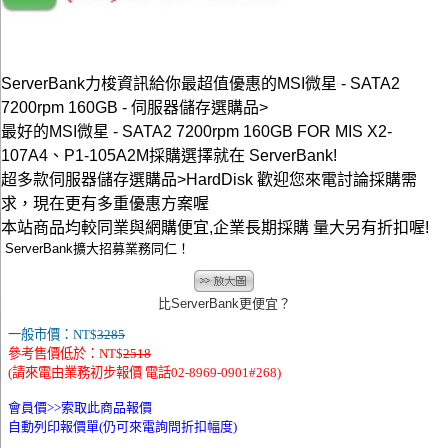
ServerBank力梭資訊給你最超值優惠的MSI微星 - SATA2
7200rpm 160GB - 伺服器儲存選購品>
最好的MSI微星 - SATA2 7200rpm 160GB FOR MIS X2-
107A4、P1-105A2M採購選擇就在 ServerBank!
超多款伺服器儲存選購品>HardDisk 歡迎您來電討論採購需
求，現在更有多重優惠方案喔
本站商品均較同業與網購便宜,企業長期採購 量大另有折扣喔!
ServerBank擴大招募業務同仁！
比ServerBank更便宜？
一般市價：NT$
3285
參考售價低於：NT$
2518
(請來電由業務初步報價 電話02-8969-0901#268)
會員價>>
索取此商品報價
自動列印報價單(仍可來電詢問折扣幅度)