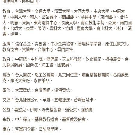
風潮唱片、時報周刊、
教育： 台灣大學、交通大學、清華大學、大同大學、中央大學、中原大
學、中興大學、輔大、國語實小、雙園國小、華興中學、東門國小、台科
大、明志、東吳、東海電算中心、長庚大學、南亞技術學院、亞東、南門國
中、台師大、東華、陽明、雲科大、竹師、暨南大學、崑山科大、淡江、清
雲、逢甲、
組織： 信保基金、青創會、中小企業協會、管理科學學會、原住民族文化
教育協會、資策會、台網中心、雲門舞集
政府： 中研院、中科院、健保局、天文科教館、汐止警局、板橋農會、台
北縣消防局、國衛院、海生館、國安局、
醫療： 台大醫院、恩主公醫院、北京同仁堂、埔里基督教醫院、葛蘭素史
克、羅氏大藥廠、永信藥品、
電信： 大眾電信、台灣固網、遠傳電信、
交通： 台北捷運公司、華航、五崧捷運、台灣智慧卡、
公益：喜憨兒、伊甸、陽光基金會、蒲公英、貓頭鷹
宗教： 中台禪寺、基督教行道會、基督教浸信會、
軍方： 空軍司令部、國防醫學院、