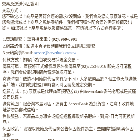
交易及運送保固說明
交易方式：
您不確定以上商品是否符合您的需求?沒關係，我們會為您向原廠確認。或是
您希望增減以上商品之規格零組件，我們都可彈性配合您的需要報價及出
貨。 如您對以上產品規格以及價格滿意，可透過以下方式進行採購：
1.電話聯繫： 請直接來電：
(02)8969-0901
2.網路詢價：點選本頁購買詢價我們會立即與您聯繫!
3.來函詢價Email:
service@serverbank.com.tw
付款方式：如客戶為首次交易採現金交易。
傳真訂單： 直接將正式報價單簽名後傳真至(02)2253-9016 即完成訂購程
序，我們會於最短時間內電話確認訂單。
寄送時間：依造不同廠牌代理商有所不同，大多數商品於 7 個工作天能送抵
客戶端，我們收到您訂單時會同時回覆您確定交期。
送貨方式：(1) 原廠或是代理商直接配送 (2) 由ServerBank委託宅配或是貨運
公司送達。
送貨範圍：限台灣本島地區，運費由 ServerBank 為您負擔，注意！收件地
址請勿為郵政信箱。
售後服務：若產品本身瑕疵或運送過程導致新品瑕疵，到貨7日內可更換新
品。
保固政策： 實際以原廠及代理商公告保固條件為主，查閱購物說明與保固
服務。