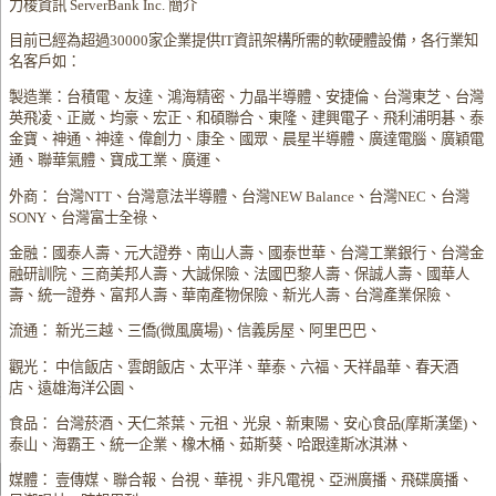
力梭資訊 ServerBank Inc. 簡介
目前已經為超過30000家企業提供IT資訊架構所需的軟硬體設備，各行業知
名客戶如：
製造業：台積電、友達、鴻海精密、力晶半導體、安捷倫、台灣東芝、台灣
英飛凌、正崴、均豪、宏正、和碩聯合、東隆、建興電子、飛利浦明碁、泰
金寶、神通、神達、偉創力、康全、國眾、晨星半導體、廣達電腦、廣穎電
通、聯華氣體、寶成工業、廣運、
外商： 台灣NTT、台灣意法半導體、台灣NEW Balance、台灣NEC、台灣
SONY、台灣富士全祿、
金融：國泰人壽、元大證券、南山人壽、國泰世華、台灣工業銀行、台灣金
融研訓院、三商美邦人壽、大誠保險、法國巴黎人壽、保誠人壽、國華人
壽、統一證券、富邦人壽、華南產物保險、新光人壽、台灣產業保險、
流通： 新光三越、三僑(微風廣場)、信義房屋、阿里巴巴、
觀光： 中信飯店、雲朗飯店、太平洋、華泰、六福、天祥晶華、春天酒
店、遠雄海洋公園、
食品： 台灣菸酒、天仁茶葉、元祖、光泉、新東陽、安心食品(摩斯漢堡)、
泰山、海霸王、統一企業、橡木桶、茹斯葵、哈跟達斯冰淇淋、
媒體： 壹傳媒、聯合報、台視、華視、非凡電視、亞洲廣播、飛碟廣播、