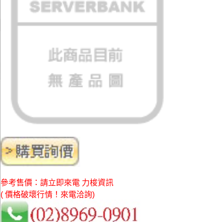
參考售價：請立即來電 力梭資訊
( 價格破壞行情！來電洽詢)