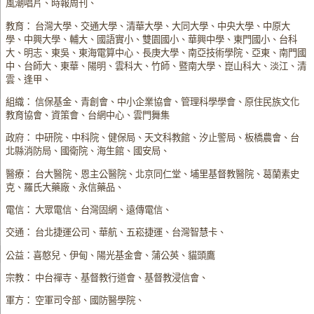
風潮唱片、時報周刊、
教育： 台灣大學、交通大學、清華大學、大同大學、中央大學、中原大
學、中興大學、輔大、國語實小、雙園國小、華興中學、東門國小、台科
大、明志、東吳、東海電算中心、長庚大學、南亞技術學院、亞東、南門國
中、台師大、東華、陽明、雲科大、竹師、暨南大學、崑山科大、淡江、清
雲、逢甲、
組織： 信保基金、青創會、中小企業協會、管理科學學會、原住民族文化
教育協會、資策會、台網中心、雲門舞集
政府： 中研院、中科院、健保局、天文科教館、汐止警局、板橋農會、台
北縣消防局、國衛院、海生館、國安局、
醫療： 台大醫院、恩主公醫院、北京同仁堂、埔里基督教醫院、葛蘭素史
克、羅氏大藥廠、永信藥品、
電信： 大眾電信、台灣固網、遠傳電信、
交通： 台北捷運公司、華航、五崧捷運、台灣智慧卡、
公益：喜憨兒、伊甸、陽光基金會、蒲公英、貓頭鷹
宗教： 中台禪寺、基督教行道會、基督教浸信會、
軍方： 空軍司令部、國防醫學院、