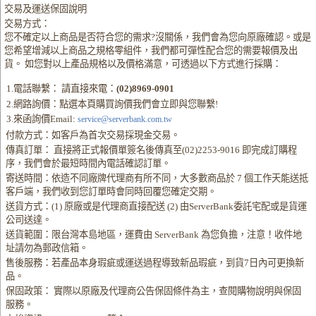
交易及運送保固說明
交易方式：
您不確定以上商品是否符合您的需求?沒關係，我們會為您向原廠確認。或是
您希望增減以上商品之規格零組件，我們都可彈性配合您的需要報價及出
貨。 如您對以上產品規格以及價格滿意，可透過以下方式進行採購：
1.電話聯繫： 請直接來電：
(02)8969-0901
2.網路詢價：點選本頁購買詢價我們會立即與您聯繫!
3.來函詢價Email:
service@serverbank.com.tw
付款方式：如客戶為首次交易採現金交易。
傳真訂單： 直接將正式報價單簽名後傳真至(02)2253-9016 即完成訂購程
序，我們會於最短時間內電話確認訂單。
寄送時間：依造不同廠牌代理商有所不同，大多數商品於 7 個工作天能送抵
客戶端，我們收到您訂單時會同時回覆您確定交期。
送貨方式：(1) 原廠或是代理商直接配送 (2) 由ServerBank委託宅配或是貨運
公司送達。
送貨範圍：限台灣本島地區，運費由 ServerBank 為您負擔，注意！收件地
址請勿為郵政信箱。
售後服務：若產品本身瑕疵或運送過程導致新品瑕疵，到貨7日內可更換新
品。
保固政策： 實際以原廠及代理商公告保固條件為主，查閱購物說明與保固
服務。