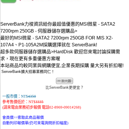
ServerBank力梭資訊給你最超值優惠的MSI微星 - SATA2
7200rpm 250GB - 伺服器儲存選購品>
最好的MSI微星 - SATA2 7200rpm 250GB FOR MIS X2-
107A4、P1-105A2M採購選擇就在 ServerBank!
超多款伺服器儲存選購品>HardDisk 歡迎您來電討論採購需
求，現在更有多重優惠方案喔
本站商品均較同業與網購便宜,企業長期採購 量大另有折扣喔!
ServerBank擴大招募業務同仁！
比ServerBank更便宜？
一般市價：NT$
4350
參考售價低於：NT$
3335
(請來電由業務初步報價 電話02-8969-0901#268)
會員價>>
索取此商品報價
自動列印報價單(仍可來電詢問折扣幅度)