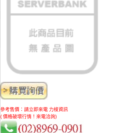
參考售價：請立即來電 力梭資訊
( 價格破壞行情！來電洽詢)