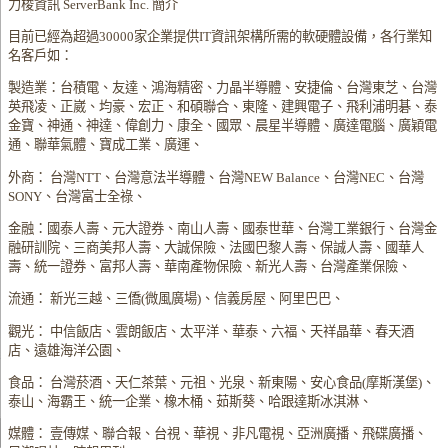
力梭資訊 ServerBank Inc. 簡介
目前已經為超過30000家企業提供IT資訊架構所需的軟硬體設備，各行業知
名客戶如：
製造業：台積電、友達、鴻海精密、力晶半導體、安捷倫、台灣東芝、台灣
英飛凌、正崴、均豪、宏正、和碩聯合、東隆、建興電子、飛利浦明碁、泰
金寶、神通、神達、偉創力、康全、國眾、晨星半導體、廣達電腦、廣穎電
通、聯華氣體、寶成工業、廣運、
外商： 台灣NTT、台灣意法半導體、台灣NEW Balance、台灣NEC、台灣
SONY、台灣富士全祿、
金融：國泰人壽、元大證券、南山人壽、國泰世華、台灣工業銀行、台灣金
融研訓院、三商美邦人壽、大誠保險、法國巴黎人壽、保誠人壽、國華人
壽、統一證券、富邦人壽、華南產物保險、新光人壽、台灣產業保險、
流通： 新光三越、三僑(微風廣場)、信義房屋、阿里巴巴、
觀光： 中信飯店、雲朗飯店、太平洋、華泰、六福、天祥晶華、春天酒
店、遠雄海洋公園、
食品： 台灣菸酒、天仁茶葉、元祖、光泉、新東陽、安心食品(摩斯漢堡)、
泰山、海霸王、統一企業、橡木桶、茹斯葵、哈跟達斯冰淇淋、
媒體： 壹傳媒、聯合報、台視、華視、非凡電視、亞洲廣播、飛碟廣播、