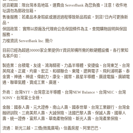
送貨範圍：限台灣本島地區，運費由 ServerBank 為您負擔，注意！收件地
址請勿為郵政信箱。
售後服務：若產品本身瑕疵或運送過程導致新品瑕疵，到貨7日內可更換新
品。
保固政策： 實際以原廠及代理商公告保固條件為主，查閱購物說明與保固
服務。
力梭資訊 ServerBank Inc. 簡介
目前已經為超過30000家企業提供IT資訊架構所需的軟硬體設備，各行業知
名客戶如：
製造業：台積電、友達、鴻海精密、力晶半導體、安捷倫、台灣東芝、台灣
英飛凌、正崴、均豪、宏正、和碩聯合、東隆、建興電子、飛利浦明碁、泰
金寶、神通、神達、偉創力、康全、國眾、晨星半導體、廣達電腦、廣穎電
通、聯華氣體、寶成工業、廣運、
外商： 台灣NTT、台灣意法半導體、台灣NEW Balance、台灣NEC、台灣
SONY、台灣富士全祿、
金融：國泰人壽、元大證券、南山人壽、國泰世華、台灣工業銀行、台灣金
融研訓院、三商美邦人壽、大誠保險、法國巴黎人壽、保誠人壽、國華人
壽、統一證券、富邦人壽、華南產物保險、新光人壽、台灣產業保險、
流通： 新光三越、三僑(微風廣場)、信義房屋、阿里巴巴、