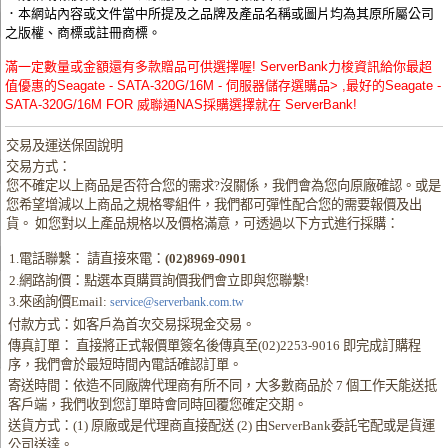
．本網站內容或文件當中所提及之品牌及產品名稱或圖片均為其原所屬公司
之版權、商標或註冊商標。
滿一定數量或金額還有多款贈品可供選擇喔! ServerBank力梭資訊給你最超
值優惠的Seagate - SATA-320G/16M - 伺服器儲存選購品> ,最好的Seagate -
SATA-320G/16M FOR 威聯通NAS採購選擇就在 ServerBank!
交易及運送保固說明
交易方式：
您不確定以上商品是否符合您的需求?沒關係，我們會為您向原廠確認。或是
您希望增減以上商品之規格零組件，我們都可彈性配合您的需要報價及出
貨。 如您對以上產品規格以及價格滿意，可透過以下方式進行採購：
1.電話聯繫： 請直接來電：
(02)8969-0901
2.網路詢價：點選本頁購買詢價我們會立即與您聯繫!
3.來函詢價Email:
service@serverbank.com.tw
付款方式：如客戶為首次交易採現金交易。
傳真訂單： 直接將正式報價單簽名後傳真至(02)2253-9016 即完成訂購程
序，我們會於最短時間內電話確認訂單。
寄送時間：依造不同廠牌代理商有所不同，大多數商品於 7 個工作天能送抵
客戶端，我們收到您訂單時會同時回覆您確定交期。
送貨方式：(1) 原廠或是代理商直接配送 (2) 由ServerBank委託宅配或是貨運
公司送達。