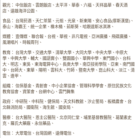
觀光： 中信飯店、雲朗飯店、太平洋、華泰、六福、天祥晶華、春天酒
店、遠雄海洋公園、
食品： 台灣菸酒、天仁茶葉、元祖、光泉、新東陽、安心食品(摩斯漢堡)、
泰山、海霸王、統一企業、橡木桶、茹斯葵、哈跟達斯冰淇淋、
媒體： 壹傳媒、聯合報、台視、華視、非凡電視、亞洲廣播、飛碟廣播、
風潮唱片、時報周刊、
教育： 台灣大學、交通大學、清華大學、大同大學、中央大學、中原大
學、中興大學、輔大、國語實小、雙園國小、華興中學、東門國小、台科
大、明志、東吳、東海電算中心、長庚大學、南亞技術學院、亞東、南門國
中、台師大、東華、陽明、雲科大、竹師、暨南大學、崑山科大、淡江、清
雲、逢甲、
組織： 信保基金、青創會、中小企業協會、管理科學學會、原住民族文化
教育協會、資策會、台網中心、雲門舞集
政府： 中研院、中科院、健保局、天文科教館、汐止警局、板橋農會、台
北縣消防局、國衛院、海生館、國安局、
醫療： 台大醫院、恩主公醫院、北京同仁堂、埔里基督教醫院、葛蘭素史
克、羅氏大藥廠、永信藥品、
電信： 大眾電信、台灣固網、遠傳電信、