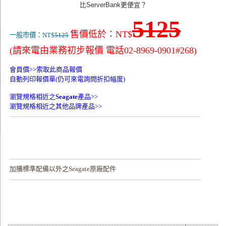
比ServerBank更便宜？
5125
售價低於：NT$
一般市價：NT$
5125
(請來電由業務初步報價 電話02-8969-0901#268)
會員價>>
索取此商品報價
自動列印報價單(仍可來電詢問折扣幅度)
瀏覽規格相近之
Seagate
產品>>
瀏覽規格相近之其他品牌產品>>
加購
標準配備以外之Seagate原廠配件