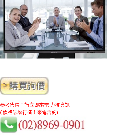
參考售價：請立即來電 力梭資訊
( 價格破壞行情！來電洽詢)