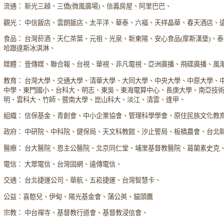
流通： 新光三越、三僑(微風廣場)、信義房屋、阿里巴巴、
觀光： 中信飯店、雲朗飯店、太平洋、華泰、六福、天祥晶華、春天酒店、
食品： 台灣菸酒、天仁茶葉、元祖、光泉、新東陽、安心食品(摩斯漢堡)、
哈跟達斯冰淇淋、
媒體： 壹傳媒、聯合報、台視、華視、非凡電視、亞洲廣播、飛碟廣播、風
教育： 台灣大學、交通大學、清華大學、大同大學、中央大學、中原大學、
中學、東門國小、台科大、明志、東吳、東海電算中心、長庚大學、南亞技
明、雲科大、竹師、暨南大學、崑山科大、淡江、清雲、逢甲、
組織： 信保基金、青創會、中小企業協會、管理科學學會、原住民族文化教
政府： 中研院、中科院、健保局、天文科教館、汐止警局、板橋農會、台北
醫療： 台大醫院、恩主公醫院、北京同仁堂、埔里基督教醫院、葛蘭素史克
電信： 大眾電信、台灣固網、遠傳電信、
交通： 台北捷運公司、華航、五崧捷運、台灣智慧卡、
公益：喜憨兒、伊甸、陽光基金會、蒲公英、貓頭鷹
宗教： 中台禪寺、基督教行道會、基督教浸信會、