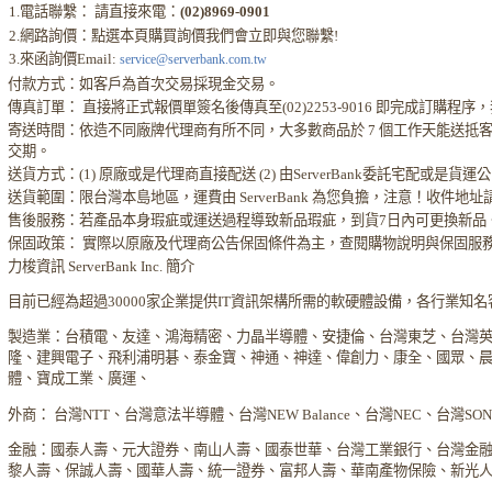
1.電話聯繫： 請直接來電：
(02)8969-0901
2.網路詢價：點選本頁購買詢價我們會立即與您聯繫!
3.來函詢價Email:
service@serverbank.com.tw
付款方式：如客戶為首次交易採現金交易。
傳真訂單： 直接將正式報價單簽名後傳真至(02)2253-9016 即完成訂購
寄送時間：依造不同廠牌代理商有所不同，大多數商品於 7 個工作天能送抵
交期。
送貨方式：(1) 原廠或是代理商直接配送 (2) 由ServerBank委託宅配或是貨
送貨範圍：限台灣本島地區，運費由 ServerBank 為您負擔，注意！收件地
售後服務：若產品本身瑕疵或運送過程導致新品瑕疵，到貨7日內可更換新品
保固政策： 實際以原廠及代理商公告保固條件為主，查閱購物說明與保固服
力梭資訊 ServerBank Inc. 簡介
目前已經為超過30000家企業提供IT資訊架構所需的軟硬體設備，各行業知
製造業：台積電、友達、鴻海精密、力晶半導體、安捷倫、台灣東芝、台灣
隆、建興電子、飛利浦明碁、泰金寶、神通、神達、偉創力、康全、國眾、
體、寶成工業、廣運、
外商： 台灣NTT、台灣意法半導體、台灣NEW Balance、台灣NEC、台灣S
金融：國泰人壽、元大證券、南山人壽、國泰世華、台灣工業銀行、台灣金
黎人壽、保誠人壽、國華人壽、統一證券、富邦人壽、華南產物保險、新光