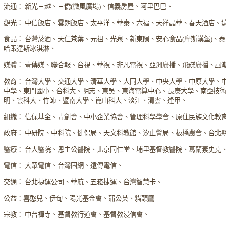
流通： 新光三越、三僑(微風廣場)、信義房屋、阿里巴巴、
觀光： 中信飯店、雲朗飯店、太平洋、華泰、六福、天祥晶華、春天酒店、
食品： 台灣菸酒、天仁茶葉、元祖、光泉、新東陽、安心食品(摩斯漢堡)、
哈跟達斯冰淇淋、
媒體： 壹傳媒、聯合報、台視、華視、非凡電視、亞洲廣播、飛碟廣播、風
教育： 台灣大學、交通大學、清華大學、大同大學、中央大學、中原大學、
中學、東門國小、台科大、明志、東吳、東海電算中心、長庚大學、南亞技
明、雲科大、竹師、暨南大學、崑山科大、淡江、清雲、逢甲、
組織： 信保基金、青創會、中小企業協會、管理科學學會、原住民族文化教
政府： 中研院、中科院、健保局、天文科教館、汐止警局、板橋農會、台北
醫療： 台大醫院、恩主公醫院、北京同仁堂、埔里基督教醫院、葛蘭素史克
電信： 大眾電信、台灣固網、遠傳電信、
交通： 台北捷運公司、華航、五崧捷運、台灣智慧卡、
公益：喜憨兒、伊甸、陽光基金會、蒲公英、貓頭鷹
宗教： 中台禪寺、基督教行道會、基督教浸信會、