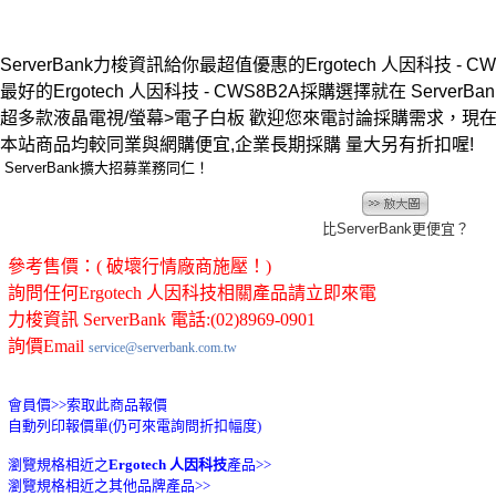
ServerBank力梭資訊給你最超值優惠的Ergotech 人因科技 - CW
最好的Ergotech 人因科技 - CWS8B2A採購選擇就在 ServerBan
超多款液晶電視/螢幕>電子白板 歡迎您來電討論採購需求，現
本站商品均較同業與網購便宜,企業長期採購 量大另有折扣喔!
ServerBank擴大招募業務同仁！
比ServerBank更便宜？
參考售價：( 破壞行情廠商施壓！)
詢問任何Ergotech 人因科技相關產品請立即來電
力梭資訊 ServerBank 電話:(02)8969-0901
詢價Email
service@serverbank.com.tw
會員價>>
索取此商品報價
自動列印報價單(仍可來電詢問折扣幅度)
瀏覽規格相近之
Ergotech 人因科技
產品>>
瀏覽規格相近之其他品牌產品>>