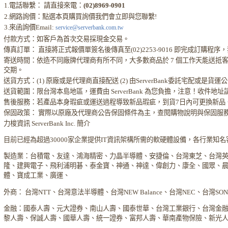
1.電話聯繫： 請直接來電：
(02)8969-0901
2.網路詢價：點選本頁購買詢價我們會立即與您聯繫!
3.來函詢價Email:
service@serverbank.com.tw
付款方式：如客戶為首次交易採現金交易。
傳真訂單： 直接將正式報價單簽名後傳真至(02)2253-9016 即完成訂購
寄送時間：依造不同廠牌代理商有所不同，大多數商品於 7 個工作天能送抵
交期。
送貨方式：(1) 原廠或是代理商直接配送 (2) 由ServerBank委託宅配或是貨
送貨範圍：限台灣本島地區，運費由 ServerBank 為您負擔，注意！收件地
售後服務：若產品本身瑕疵或運送過程導致新品瑕疵，到貨7日內可更換新品
保固政策： 實際以原廠及代理商公告保固條件為主，查閱購物說明與保固服
力梭資訊 ServerBank Inc. 簡介
目前已經為超過30000家企業提供IT資訊架構所需的軟硬體設備，各行業知
製造業：台積電、友達、鴻海精密、力晶半導體、安捷倫、台灣東芝、台灣
隆、建興電子、飛利浦明碁、泰金寶、神通、神達、偉創力、康全、國眾、
體、寶成工業、廣運、
外商： 台灣NTT、台灣意法半導體、台灣NEW Balance、台灣NEC、台灣S
金融：國泰人壽、元大證券、南山人壽、國泰世華、台灣工業銀行、台灣金
黎人壽、保誠人壽、國華人壽、統一證券、富邦人壽、華南產物保險、新光