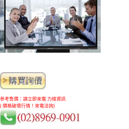
參考售價：請立即來電 力梭資訊
( 價格破壞行情！來電洽詢)