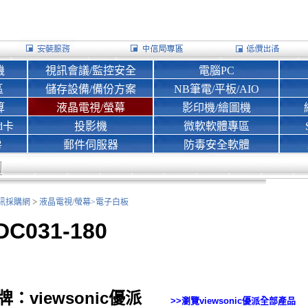
機
視訊會議/監控安全
電腦PC
區
儲存設備/備份方案
NB筆電/平板/AIO
算
液晶電視/螢幕
影印機/繪圖機
d卡
投影機
微軟軟體專區
房
郵件伺服器
防毒安全軟體
>
nk資訊採購網
液晶電視/螢幕>
電子白板
DC031-180
牌：viewsonic優派
>>瀏覽
viewsonic優派
全部產品