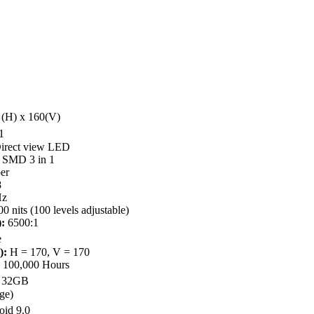
 (H) x 160(V)
1
irect view LED
:
SMD 3 in 1
er
8
Hz
00 nits (100 levels adjustable)
):
6500:1
e
.):
H = 170, V = 170
:
100,000 Hours
l 32GB
ge)
oid 9.0