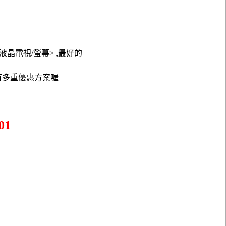
 - 液晶電視/螢幕> ,最好的
有多重優惠方案喔
01