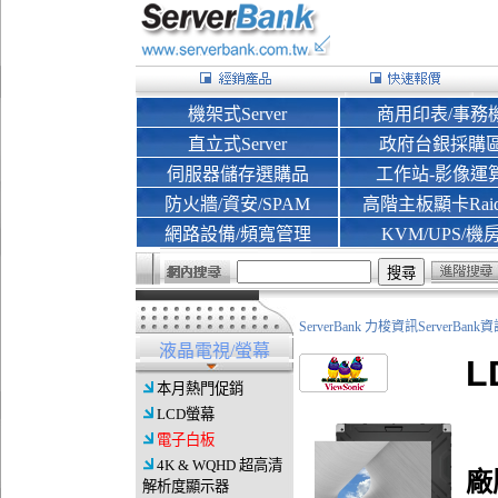
機架式Server
商用印表/事務
直立式Server
政府台銀採購
伺服器儲存選購品
工作站-影像運
防火牆/資安/SPAM
高階主板顯卡Rai
網路設備/頻寬管理
KVM/UPS/機
ServerBank 力梭資訊ServerBa
液晶電視/螢幕
L
本月熱門促銷
LCD螢幕
電子白板
4K & WQHD 超高清
廠
解析度顯示器