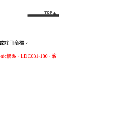
或註冊商標。
 - LDC031-180 - 液