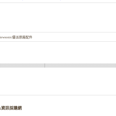
！
ewsonic優派原廠配件
Bank資訊採購網