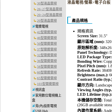
液晶電視/螢幕>電子白板
30型液晶電視
26~27型液晶電視
20~24型液晶電視
產品規格
20型液晶電視
電漿電視
規格資訊
42型電漿電視
Screen Size:
31.5"
46型電漿電視
顯示區域 (mm):
320
50型電漿電視
原始解析度:
348x26
37型電漿電視
Panel Technology:
D
32型電漿電視
LED Package Type
36型電漿電視
Bonding Wire:
Copp
Pixel Pitch (mm):
1.
58型電漿電視
Refresh Rate:
3840
60型電漿電視
Brightness (max.):
6
65型電漿電視
Contrast Ratio (typ.
103型電漿電視
顯示方向:
Landscap
Viewing Angles (typ
視訊盒
LED Lifetime (typ.)
家用數位電視機上
本機儲存空間:
Tota
盒
(26GB available stora
背(內)投影電視
內建作業系統:
Andr
USB Hub