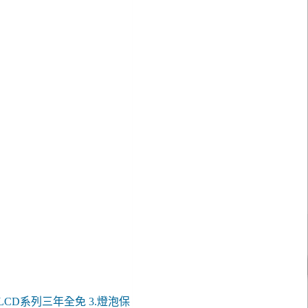
CD系列三年全免 3.燈泡保