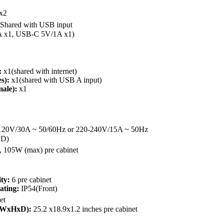
x2
Shared with USB input
A x1, USB-C 5V/1A x1)
:
x1(shared with internet)
es):
x1(shared with USB A input)
male):
x1
120V/30A ~ 50/60Hz or 220-240V/15A ~ 50Hz
BD)
, 105W (max) pre cabinet
ty:
6 pre cabinet
Rating:
IP54(Front)
et
 (WxHxD):
25.2 x18.9x1.2 inches pre cabinet