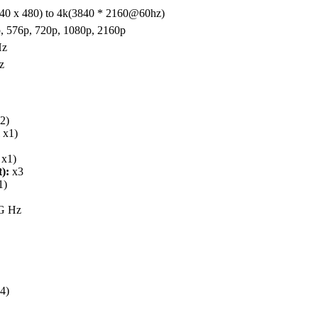
0 x 480) to 4k(3840 * 2160@60hz)
, 576p, 720p, 1080p, 2160p
Hz
z
2)
l x1)
 x1)
t):
x3
1)
G Hz
4)