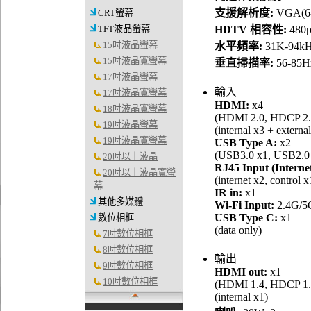
支援解析度:
VGA(64
CRT螢幕
HDTV 相容性:
480p
TFT液晶螢幕
15吋液晶螢幕
水平頻率:
31K-94k
15吋液晶寬螢幕
垂直掃描率:
56-85H
17吋液晶螢幕
輸入
17吋液晶寬螢幕
HDMI:
x4
18吋液晶寬螢幕
(HDMI 2.0, HDCP 2.
19吋液晶螢幕
(internal x3 + externa
19吋液晶寬螢幕
USB Type A:
x2
(USB3.0 x1, USB2.0
20吋以上液晶
RJ45 Input (Interne
20吋以上液晶寬螢
(internet x2, control x
幕
IR in:
x1
其他多媒體
Wi-Fi Input:
2.4G/5
USB Type C:
x1
數位相框
(data only)
7吋數位相框
8吋數位相框
輸出
9吋數位相框
HDMI out:
x1
10吋數位相框
(HDMI 1.4, HDCP 1.
(internal x1)