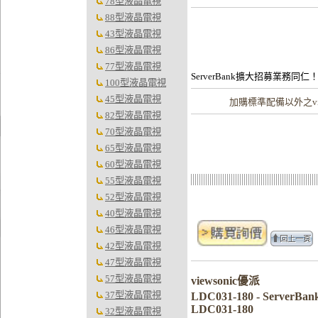
78型液晶電視
88型液晶電視
43型液晶電視
86型液晶電視
77型液晶電視
ServerBank擴大招募業務同仁
100型液晶電視
45型液晶電視
加購
標準配備以外之vi
82型液晶電視
70型液晶電視
65型液晶電視
60型液晶電視
55型液晶電視
52型液晶電視
40型液晶電視
46型液晶電視
42型液晶電視
47型液晶電視
57型液晶電視
viewsonic優派
37型液晶電視
LDC031-180 - Server
LDC031-180
32型液晶電視