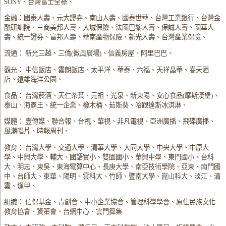
SONY、台灣富士全祿、
金融：國泰人壽、元大證券、南山人壽、國泰世華、台灣工業銀行、台灣金
融研訓院、三商美邦人壽、大誠保險、法國巴黎人壽、保誠人壽、國華人
壽、統一證券、富邦人壽、華南產物保險、新光人壽、台灣產業保險、
流通： 新光三越、三僑(微風廣場)、信義房屋、阿里巴巴、
觀光： 中信飯店、雲朗飯店、太平洋、華泰、六福、天祥晶華、春天酒
店、遠雄海洋公園、
食品： 台灣菸酒、天仁茶葉、元祖、光泉、新東陽、安心食品(摩斯漢堡)、
泰山、海霸王、統一企業、橡木桶、茹斯葵、哈跟達斯冰淇淋、
媒體： 壹傳媒、聯合報、台視、華視、非凡電視、亞洲廣播、飛碟廣播、
風潮唱片、時報周刊、
教育： 台灣大學、交通大學、清華大學、大同大學、中央大學、中原大
學、中興大學、輔大、國語實小、雙園國小、華興中學、東門國小、台科
大、明志、東吳、東海電算中心、長庚大學、南亞技術學院、亞東、南門國
中、台師大、東華、陽明、雲科大、竹師、暨南大學、崑山科大、淡江、清
雲、逢甲、
組織： 信保基金、青創會、中小企業協會、管理科學學會、原住民族文化
教育協會、資策會、台網中心、雲門舞集