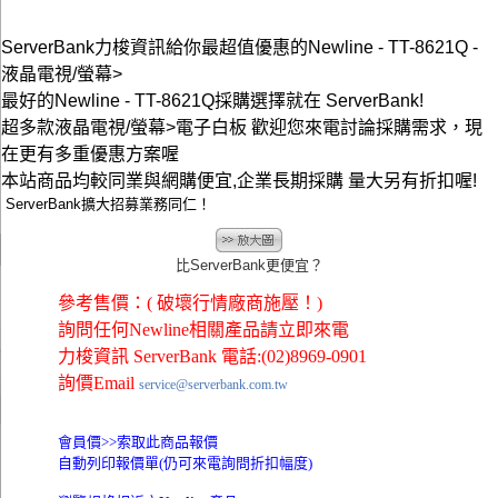
ServerBank力梭資訊給你最超值優惠的Newline - TT-8621Q -
液晶電視/螢幕>
最好的Newline - TT-8621Q採購選擇就在 ServerBank!
超多款液晶電視/螢幕>電子白板 歡迎您來電討論採購需求，現
在更有多重優惠方案喔
本站商品均較同業與網購便宜,企業長期採購 量大另有折扣喔!
ServerBank擴大招募業務同仁！
比ServerBank更便宜？
參考售價：( 破壞行情廠商施壓！)
詢問任何Newline相關產品請立即來電
力梭資訊 ServerBank 電話:(02)8969-0901
詢價Email
service@serverbank.com.tw
會員價>>
索取此商品報價
自動列印報價單(仍可來電詢問折扣幅度)