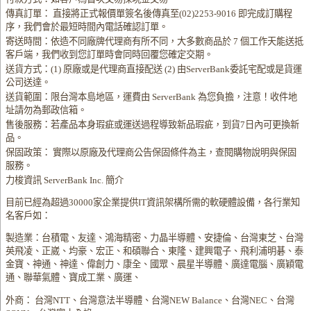
傳真訂單： 直接將正式報價單簽名後傳真至(02)2253-9016 即完成訂購程
序，我們會於最短時間內電話確認訂單。
寄送時間：依造不同廠牌代理商有所不同，大多數商品於 7 個工作天能送抵
客戶端，我們收到您訂單時會同時回覆您確定交期。
送貨方式：(1) 原廠或是代理商直接配送 (2) 由ServerBank委託宅配或是貨運
公司送達。
送貨範圍：限台灣本島地區，運費由 ServerBank 為您負擔，注意！收件地
址請勿為郵政信箱。
售後服務：若產品本身瑕疵或運送過程導致新品瑕疵，到貨7日內可更換新
品。
保固政策： 實際以原廠及代理商公告保固條件為主，查閱購物說明與保固
服務。
力梭資訊 ServerBank Inc. 簡介
目前已經為超過30000家企業提供IT資訊架構所需的軟硬體設備，各行業知
名客戶如：
製造業：台積電、友達、鴻海精密、力晶半導體、安捷倫、台灣東芝、台灣
英飛凌、正崴、均豪、宏正、和碩聯合、東隆、建興電子、飛利浦明碁、泰
金寶、神通、神達、偉創力、康全、國眾、晨星半導體、廣達電腦、廣穎電
通、聯華氣體、寶成工業、廣運、
外商： 台灣NTT、台灣意法半導體、台灣NEW Balance、台灣NEC、台灣