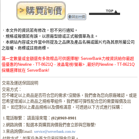
．本文件的資訊若有修改，恕不另行通知。
．規格或報價若有誤，以原廠型錄或正式報價單為主。
．本網站內容或文件當中所提及之品牌及產品名稱或圖片均為其原所屬公司
之版權、商標或註冊商標。
滿一定數量或金額還有多款贈品可供選擇喔! ServerBank力梭資訊給你最超
值優惠的Newline - TT-8621Q - 液晶電視/螢幕> ,最好的Newline - TT-8621Q
採購選擇就在 ServerBank!
交易及運送保固說明
交易方式：
您不確定以上商品是否符合您的需求?沒關係，我們會為您向原廠確認。或是
您希望增減以上商品之規格零組件，我們都可彈性配合您的需要報價及出
貨。 如您對以上產品規格以及價格滿意，可透過以下方式進行採購：
1.電話聯繫： 請直接來電：
(02)8969-0901
2.網路詢價：點選本頁購買詢價我們會立即與您聯繫!
3.來函詢價Email:
service@serverbank.com.tw
付款方式：如客戶為首次交易採現金交易。