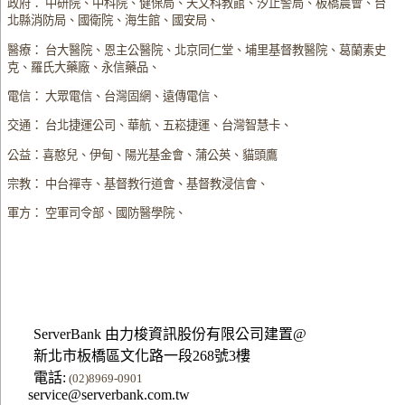
政府： 中研院、中科院、健保局、天文科教館、汐止警局、板橋農會、台
北縣消防局、國衛院、海生館、國安局、
醫療： 台大醫院、恩主公醫院、北京同仁堂、埔里基督教醫院、葛蘭素史
克、羅氏大藥廠、永信藥品、
電信： 大眾電信、台灣固網、遠傳電信、
交通： 台北捷運公司、華航、五崧捷運、台灣智慧卡、
公益：喜憨兒、伊甸、陽光基金會、蒲公英、貓頭鷹
宗教： 中台禪寺、基督教行道會、基督教浸信會、
軍方： 空軍司令部、國防醫學院、
ServerBank 由力梭資訊股份有限公司建置@
新北市板橋區文化路一段268號3樓
電話:
(02)8969-0901
service@serverbank.com.tw