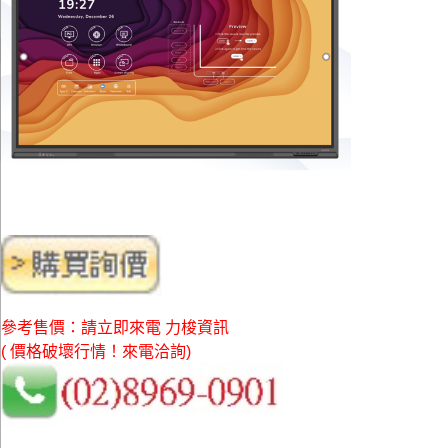
參考售價：請立即來電 力梭資訊
( 價格破壞行情！來電洽詢)