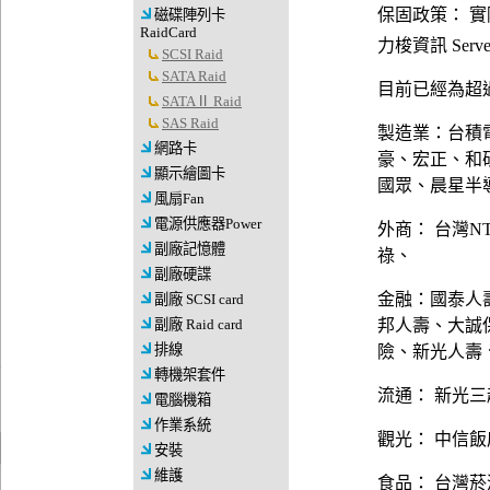
保固政策： 
磁碟陣列卡
RaidCard
力梭資訊 Server
SCSI Raid
SATA Raid
目前已經為超過
SATAⅡ Raid
SAS Raid
製造業：台積
網路卡
豪、宏正、和
顯示繪圖卡
國眾、晨星半
風扇Fan
電源供應器Power
外商： 台灣N
副廠記憶體
祿、
副廠硬諜
金融：國泰人
副廠 SCSI card
副廠 Raid card
邦人壽、大誠
排線
險、新光人壽
轉機架套件
流通： 新光三
電腦機箱
作業系統
觀光： 中信
安裝
維護
食品： 台灣