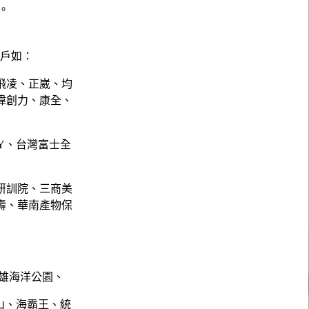
。
客戶如：
飛凌、正崴、均
偉創力、康全、
NY、台灣富士全
研訓院、三商美
壽、華南產物保
雄海洋公園、
山、海霸王、統