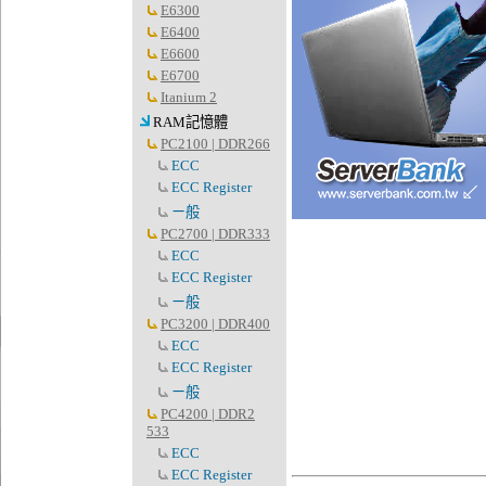
E6300
E6400
E6600
E6700
Itanium 2
RAM記憶體
PC2100 | DDR266
ECC
ECC Register
ㄧ般
PC2700 | DDR333
ECC
ECC Register
ㄧ般
PC3200 | DDR400
ECC
ECC Register
ㄧ般
PC4200 | DDR2
533
ECC
ECC Register