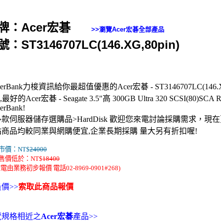
牌：Acer宏碁
>>瀏覽
Acer宏碁
全部產品
：ST3146707LC(146.XG,80pin)
rverBank力梭資訊給你最超值優惠的Acer宏碁 - ST3146707LC(146.
,最好的Acer宏碁 - Seagate 3.5"高 300GB Ultra 320 SCSI(80)
verBank!
款伺服器儲存選購品>HardDisk 歡迎您來電討論採購需求，
站商品均較同業與網購便宜,企業長期採購 量大另有折扣喔!
市價：NT$
24000
售價低於：NT$
18400
電由業務初步報價 電話02-8969-0901#268)
價>>
索取此商品報價
覽規格相近之
Acer宏碁
產品>>