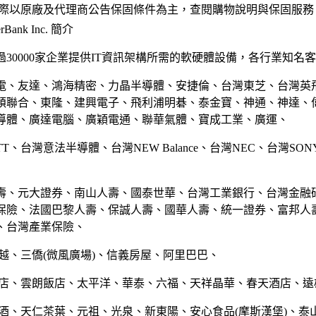
實際以原廠及代理商公告保固條件為主，查閱購物說明與保固服務
Bank Inc. 簡介
30000家企業提供IT資訊架構所需的軟硬體設備，各行業知名
電、友達、鴻海精密、力晶半導體、安捷倫、台灣東芝、台灣英
碩聯合、東隆、建興電子、飛利浦明碁、泰金寶、神通、神達、
導體、廣達電腦、廣穎電通、聯華氣體、寶成工業、廣運、
TT、台灣意法半導體、台灣NEW Balance、台灣NEC、台灣SO
壽、元大證券、南山人壽、國泰世華、台灣工業銀行、台灣金融
保險、法國巴黎人壽、保誠人壽、國華人壽、統一證券、富邦人
、台灣產業保險、
越、三僑(微風廣場)、信義房屋、阿里巴巴、
飯店、雲朗飯店、太平洋、華泰、六福、天祥晶華、春天酒店、遠
菸酒、天仁茶葉、元祖、光泉、新東陽、安心食品(摩斯漢堡)、泰