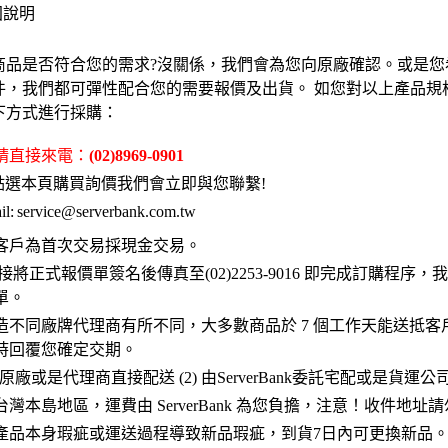
固說明
商品是否符合您的需求?沒關係，我們會為您向原廠確認。或是您
件，我們都可彈性配合您的需要報價及出貨。 如您對以上產品規
下方式進行採購：
 請直接來電：
(02)8969-0901
點選本頁購買詢價我們會立即與您聯繫!
l:
service@serverbank.com.tw
客戶為首次交易採現金交易。
接將正式報價單簽名後傳真至(02)2253-9016 即完成訂購程序
單。
造不同廠牌代理商有所不同，大多數商品於 7 個工作天能送抵客
時回覆您確定交期。
 原廠或是代理商直接配送 (2) 由ServerBank委託宅配或是貨運
灣本島地區，運費由 ServerBank 為您負擔，注意！收件地址
產品本身瑕疵或運送過程導致新品瑕疵，到貨7日內可更換新品