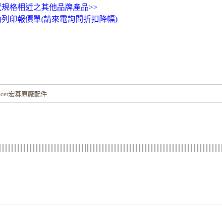
覽規格相近之其他品牌產品>>
動列印報價單(請來電詢問折扣降幅)
！
cer宏碁原廠配件