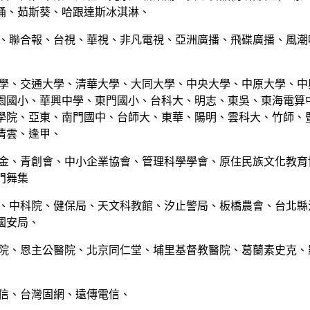
桶、茹斯葵、哈跟達斯冰淇淋、
媒、聯合報、台視、華視、非凡電視、亞洲廣播、飛碟廣播、風潮
大學、交通大學、清華大學、大同大學、中央大學、中原大學、中
園國小、華興中學、東門國小、台科大、明志、東吳、東海電算
學院、亞東、南門國中、台師大、東華、陽明、雲科大、竹師、
清雲、逢甲、
基金、青創會、中小企業協會、管理科學學會、原住民族文化教育
門舞集
院、中科院、健保局、天文科教館、汐止警局、板橋農會、台北縣
國安局、
醫院、恩主公醫院、北京同仁堂、埔里基督教醫院、葛蘭素史克、
電信、台灣固網、遠傳電信、