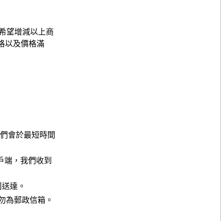
希望增減以上商
格以及價格滿
，我們會於最短時間
戶端，我們收到
公司送達。
請勿為郵政信箱。
。