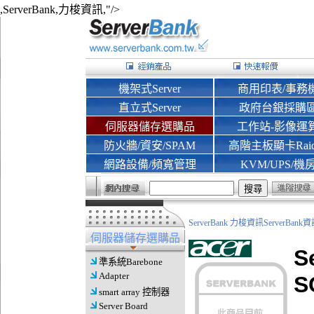
,ServerBank,力梭資訊,"/>
機架式Server
商用印表/事務
直立式Server
政府台銀採購
伺服器儲存選購品
工作站-影像運
防火牆/資安/SPAM
高階主板顯卡Rai
網路設備/頻寬管理
KVM/UPS/機
ServerBank 力梭資訊ServerBa
伺服器儲存選購品
S
準系統Barebone
Adapter
S
smart array 控制器
Server Board