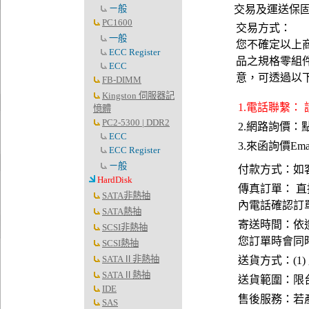
ㄧ般
交易及運送保
PC1600
交易方式：
一般
您不確定以上
ECC Register
品之規格零組
ECC
意，可透過以
FB-DIMM
Kingston 伺服器記
1.電話聯繫：
憶體
PC2-5300 | DDR2
2.網路詢價：
ECC
3.來函詢價Emai
ECC Register
ㄧ般
付款方式：如
HardDisk
傳真訂單： 直
SATA非熱抽
內電話確認訂
SATA熱抽
寄送時間：依
SCSI非熱抽
您訂單時會同
SCSI熱抽
SATAⅡ非熱抽
送貨方式：(1)
SATAⅡ熱抽
送貨範圍：限台
IDE
售後服務：若
SAS