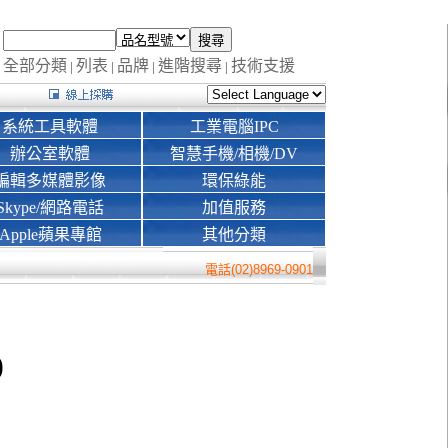
全部分類
列表
品牌
進階搜尋
技術支援
|
|
|
|
系統工具軟體
工業電腦IPC
辦公室軟體
智慧手機/相機/DV
編輯多媒體影像
環保綠能
Skype/網路電話
加值服務
Apple蘋果專館
其他分類
電話(02)8969-0901
0