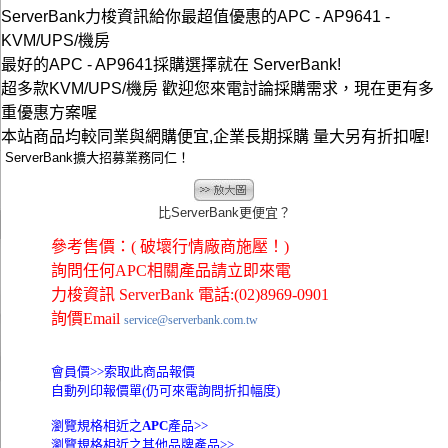
ServerBank力梭資訊給你最超值優惠的APC - AP9641 -
KVM/UPS/機房
最好的APC - AP9641採購選擇就在 ServerBank!
超多款KVM/UPS/機房 歡迎您來電討論採購需求，現在更有多
重優惠方案喔
本站商品均較同業與網購便宜,企業長期採購 量大另有折扣喔!
ServerBank擴大招募業務同仁！
比ServerBank更便宜？
參考售價：( 破壞行情廠商施壓！)
詢問任何APC相關產品請立即來電
力梭資訊 ServerBank 電話:(02)8969-0901
詢價Email
service@serverbank.com.tw
會員價>>
索取此商品報價
自動列印報價單(仍可來電詢問折扣幅度)
瀏覽規格相近之
APC
產品>>
瀏覽規格相近之其他品牌產品>>