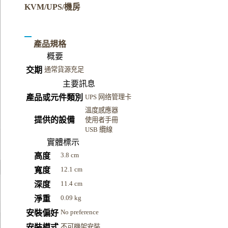
KVM/UPS/機房
產品規格
概要
交期
通常貨源充足
主要訊息
產品或元件類別
UPS 网络管理卡
溫度感應器
提供的設備
使用者手冊
USB 纜線
實體標示
3.8 cm
高度
12.1 cm
寬度
11.4 cm
深度
0.09 kg
淨重
No preference
安裝偏好
安裝模式
不可機架安裝