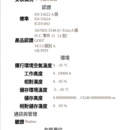
認證
EN 55022 A 類
標準
EN 55024
ICES-003
AS/NZS 3548 (C-Tick) A 級
FCC 零件 15（A 型）
產品認證
GOST
VCCI 類別 A
UK PSTI
環境
0…45 °C
運行環境空氣溫度
0...10000 ft
工作高度
0…95 %
相對濕度
-5…45 °C
儲存環境溫度
0.0000000000…15240.0000000000 m
儲存高度
0…95 %
相對儲存濕度
通訊與管理
Radius
驗證
包裝單位