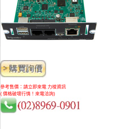
參考售價：請立即來電 力梭資訊
( 價格破壞行情！來電洽詢)