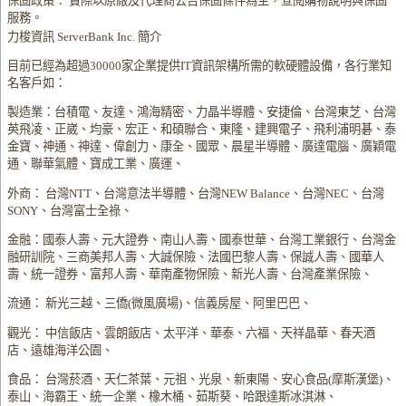
保固政策： 實際以原廠及代理商公告保固條件為主，查閱購物說明與保固
服務。
力梭資訊 ServerBank Inc. 簡介
目前已經為超過30000家企業提供IT資訊架構所需的軟硬體設備，各行業知
名客戶如：
製造業：台積電、友達、鴻海精密、力晶半導體、安捷倫、台灣東芝、台灣
英飛凌、正崴、均豪、宏正、和碩聯合、東隆、建興電子、飛利浦明碁、泰
金寶、神通、神達、偉創力、康全、國眾、晨星半導體、廣達電腦、廣穎電
通、聯華氣體、寶成工業、廣運、
外商： 台灣NTT、台灣意法半導體、台灣NEW Balance、台灣NEC、台灣
SONY、台灣富士全祿、
金融：國泰人壽、元大證券、南山人壽、國泰世華、台灣工業銀行、台灣金
融研訓院、三商美邦人壽、大誠保險、法國巴黎人壽、保誠人壽、國華人
壽、統一證券、富邦人壽、華南產物保險、新光人壽、台灣產業保險、
流通： 新光三越、三僑(微風廣場)、信義房屋、阿里巴巴、
觀光： 中信飯店、雲朗飯店、太平洋、華泰、六福、天祥晶華、春天酒
店、遠雄海洋公園、
食品： 台灣菸酒、天仁茶葉、元祖、光泉、新東陽、安心食品(摩斯漢堡)、
泰山、海霸王、統一企業、橡木桶、茹斯葵、哈跟達斯冰淇淋、