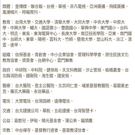
媒體： 壹傳媒、聯合報、台視、華視、非凡電視、亞洲廣播、飛碟廣播、
風潮唱片、時報周刊、
教育： 台灣大學、交通大學、清華大學、大同大學、中央大學、中原大
學、中興大學、輔大、國語實小、雙園國小、華興中學、東門國小、台科
大、明志、東吳、東海電算中心、長庚大學、南亞技術學院、亞東、南門國
中、台師大、東華、陽明、雲科大、竹師、暨南大學、崑山科大、淡江、清
雲、逢甲、
組織： 信保基金、青創會、中小企業協會、管理科學學會、原住民族文化
教育協會、資策會、台網中心、雲門舞集
政府： 中研院、中科院、健保局、天文科教館、汐止警局、板橋農會、台
北縣消防局、國衛院、海生館、國安局、
醫療： 台大醫院、恩主公醫院、北京同仁堂、埔里基督教醫院、葛蘭素史
克、羅氏大藥廠、永信藥品、
電信： 大眾電信、台灣固網、遠傳電信、
交通： 台北捷運公司、華航、五崧捷運、台灣智慧卡、
公益：喜憨兒、伊甸、陽光基金會、蒲公英、貓頭鷹
宗教： 中台禪寺、基督教行道會、基督教浸信會、