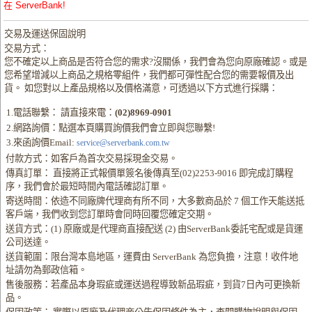
在 ServerBank!
交易及運送保固說明
交易方式：
您不確定以上商品是否符合您的需求?沒關係，我們會為您向原廠確認。或是
您希望增減以上商品之規格零組件，我們都可彈性配合您的需要報價及出
貨。 如您對以上產品規格以及價格滿意，可透過以下方式進行採購：
1.電話聯繫： 請直接來電：
(02)8969-0901
2.網路詢價：點選本頁購買詢價我們會立即與您聯繫!
3.來函詢價Email:
service@serverbank.com.tw
付款方式：如客戶為首次交易採現金交易。
傳真訂單： 直接將正式報價單簽名後傳真至(02)2253-9016 即完成訂購程
序，我們會於最短時間內電話確認訂單。
寄送時間：依造不同廠牌代理商有所不同，大多數商品於 7 個工作天能送抵
客戶端，我們收到您訂單時會同時回覆您確定交期。
送貨方式：(1) 原廠或是代理商直接配送 (2) 由ServerBank委託宅配或是貨運
公司送達。
送貨範圍：限台灣本島地區，運費由 ServerBank 為您負擔，注意！收件地
址請勿為郵政信箱。
售後服務：若產品本身瑕疵或運送過程導致新品瑕疵，到貨7日內可更換新
品。