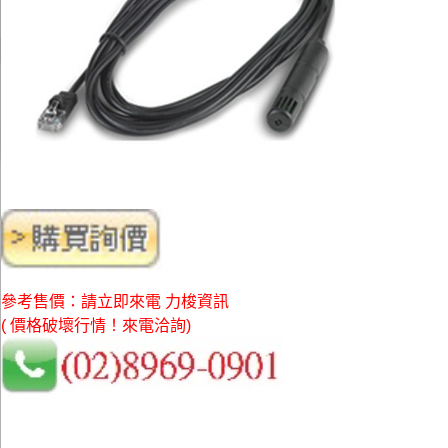
參考售價：請立即來電 力梭資訊
( 價格破壞行情！來電洽詢)