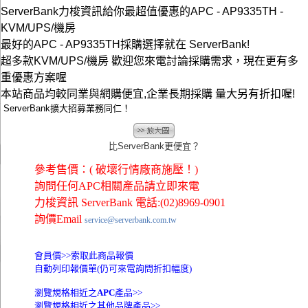
ServerBank力梭資訊給你最超值優惠的APC - AP9335TH -
KVM/UPS/機房
最好的APC - AP9335TH採購選擇就在 ServerBank!
超多款KVM/UPS/機房 歡迎您來電討論採購需求，現在更有多
重優惠方案喔
本站商品均較同業與網購便宜,企業長期採購 量大另有折扣喔!
ServerBank擴大招募業務同仁！
比ServerBank更便宜？
參考售價：( 破壞行情廠商施壓！)
詢問任何APC相關產品請立即來電
力梭資訊 ServerBank 電話:(02)8969-0901
詢價Email
service@serverbank.com.tw
會員價>>
索取此商品報價
自動列印報價單(仍可來電詢問折扣幅度)
瀏覽規格相近之
APC
產品>>
瀏覽規格相近之其他品牌產品>>