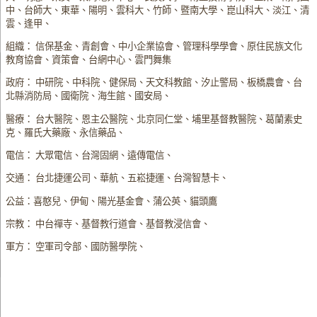
中、台師大、東華、陽明、雲科大、竹師、暨南大學、崑山科大、淡江、清
雲、逢甲、
組織： 信保基金、青創會、中小企業協會、管理科學學會、原住民族文化
教育協會、資策會、台網中心、雲門舞集
政府： 中研院、中科院、健保局、天文科教館、汐止警局、板橋農會、台
北縣消防局、國衛院、海生館、國安局、
醫療： 台大醫院、恩主公醫院、北京同仁堂、埔里基督教醫院、葛蘭素史
克、羅氏大藥廠、永信藥品、
電信： 大眾電信、台灣固網、遠傳電信、
交通： 台北捷運公司、華航、五崧捷運、台灣智慧卡、
公益：喜憨兒、伊甸、陽光基金會、蒲公英、貓頭鷹
宗教： 中台禪寺、基督教行道會、基督教浸信會、
軍方： 空軍司令部、國防醫學院、