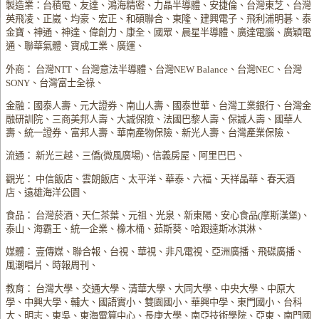
製造業：台積電、友達、鴻海精密、力晶半導體、安捷倫、台灣東芝、台灣
英飛凌、正崴、均豪、宏正、和碩聯合、東隆、建興電子、飛利浦明碁、泰
金寶、神通、神達、偉創力、康全、國眾、晨星半導體、廣達電腦、廣穎電
通、聯華氣體、寶成工業、廣運、
外商： 台灣NTT、台灣意法半導體、台灣NEW Balance、台灣NEC、台灣
SONY、台灣富士全祿、
金融：國泰人壽、元大證券、南山人壽、國泰世華、台灣工業銀行、台灣金
融研訓院、三商美邦人壽、大誠保險、法國巴黎人壽、保誠人壽、國華人
壽、統一證券、富邦人壽、華南產物保險、新光人壽、台灣產業保險、
流通： 新光三越、三僑(微風廣場)、信義房屋、阿里巴巴、
觀光： 中信飯店、雲朗飯店、太平洋、華泰、六福、天祥晶華、春天酒
店、遠雄海洋公園、
食品： 台灣菸酒、天仁茶葉、元祖、光泉、新東陽、安心食品(摩斯漢堡)、
泰山、海霸王、統一企業、橡木桶、茹斯葵、哈跟達斯冰淇淋、
媒體： 壹傳媒、聯合報、台視、華視、非凡電視、亞洲廣播、飛碟廣播、
風潮唱片、時報周刊、
教育： 台灣大學、交通大學、清華大學、大同大學、中央大學、中原大
學、中興大學、輔大、國語實小、雙園國小、華興中學、東門國小、台科
大、明志、東吳、東海電算中心、長庚大學、南亞技術學院、亞東、南門國