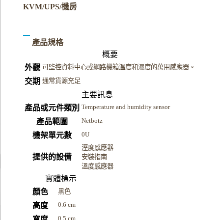
KVM/UPS/機房
產品規格
概要
外觀
可監控資料中心或網路機箱溫度和濕度的萬用感應器。
交期
通常貨源充足
主要訊息
Temperature and humidity sensor
產品或元件類別
Netbotz
產品範圍
0U
機架單元數
溼度感應器
提供的設備
安裝指南
溫度感應器
實體標示
顏色
黑色
0.6 cm
高度
0.5 cm
寬度