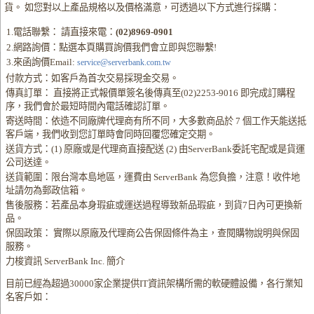
貨。 如您對以上產品規格以及價格滿意，可透過以下方式進行採購：
1.電話聯繫： 請直接來電：
(02)8969-0901
2.網路詢價：點選本頁購買詢價我們會立即與您聯繫!
3.來函詢價Email:
service@serverbank.com.tw
付款方式：如客戶為首次交易採現金交易。
傳真訂單： 直接將正式報價單簽名後傳真至(02)2253-9016 即完成訂購程
序，我們會於最短時間內電話確認訂單。
寄送時間：依造不同廠牌代理商有所不同，大多數商品於 7 個工作天能送抵
客戶端，我們收到您訂單時會同時回覆您確定交期。
送貨方式：(1) 原廠或是代理商直接配送 (2) 由ServerBank委託宅配或是貨運
公司送達。
送貨範圍：限台灣本島地區，運費由 ServerBank 為您負擔，注意！收件地
址請勿為郵政信箱。
售後服務：若產品本身瑕疵或運送過程導致新品瑕疵，到貨7日內可更換新
品。
保固政策： 實際以原廠及代理商公告保固條件為主，查閱購物說明與保固
服務。
力梭資訊 ServerBank Inc. 簡介
目前已經為超過30000家企業提供IT資訊架構所需的軟硬體設備，各行業知
名客戶如：